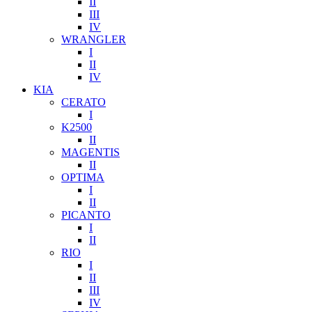
II
III
IV
WRANGLER
I
II
IV
KIA
CERATO
I
K2500
II
MAGENTIS
II
OPTIMA
I
II
PICANTO
I
II
RIO
I
II
III
IV