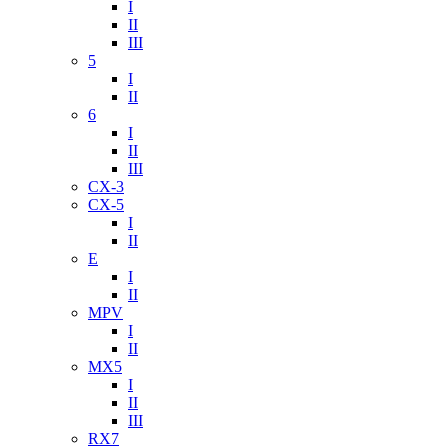
I
II
III
5
I
II
6
I
II
III
CX-3
CX-5
I
II
E
I
II
MPV
I
II
MX5
I
II
III
RX7