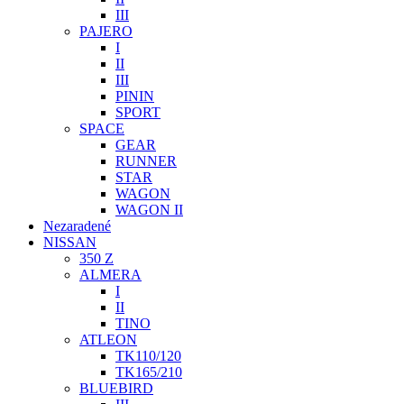
III
PAJERO
I
II
III
PININ
SPORT
SPACE
GEAR
RUNNER
STAR
WAGON
WAGON II
Nezaradené
NISSAN
350 Z
ALMERA
I
II
TINO
ATLEON
TK110/120
TK165/210
BLUEBIRD