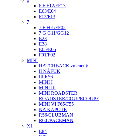
6
6 F F12/FF13
E63/E64
F12/F13
7
7 F F01/FF02
7 G G11/GG12
E23
E38
E65/E66
F01/F02
MINI
HATCHBACK zmenený
II NÁFUK
III R56
MINI I
MINI III
MINI ROADSTER
ROADSTER/COUPECOUPE
MINI VI F65/F55
NA KAPOTE
R56/CLUBMAN
R60 /PACEMAN
X1
E84