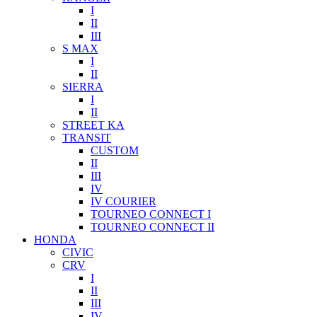
I
II
III
S MAX
I
II
SIERRA
I
II
STREET KA
TRANSIT
CUSTOM
II
III
IV
IV COURIER
TOURNEO CONNECT I
TOURNEO CONNECT II
HONDA
CIVIC
CRV
I
II
III
IV