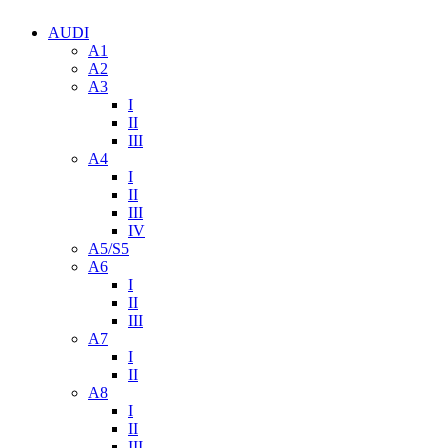
AUDI
A1
A2
A3
I
II
III
A4
I
II
III
IV
A5/S5
A6
I
II
III
A7
I
II
A8
I
II
III