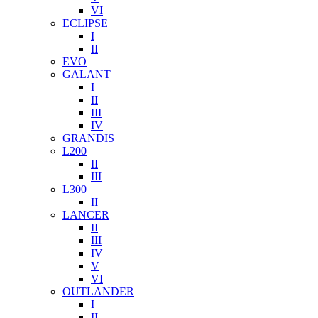
VI
ECLIPSE
I
II
EVO
GALANT
I
II
III
IV
GRANDIS
L200
II
III
L300
II
LANCER
II
III
IV
V
VI
OUTLANDER
I
II