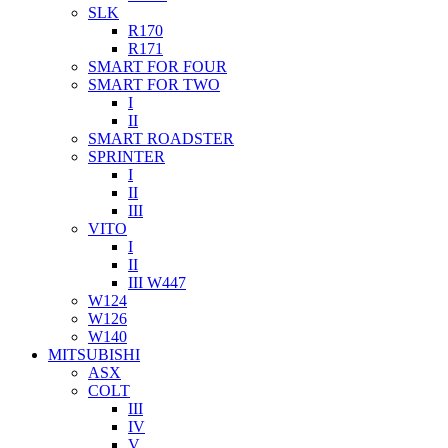
SLK
R170
R171
SMART FOR FOUR
SMART FOR TWO
I
II
SMART ROADSTER
SPRINTER
I
II
III
VITO
I
II
III W447
W124
W126
W140
MITSUBISHI
ASX
COLT
III
IV
V