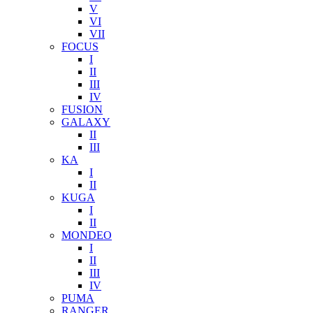
V
VI
VII
FOCUS
I
II
III
IV
FUSION
GALAXY
II
III
KA
I
II
KUGA
I
II
MONDEO
I
II
III
IV
PUMA
RANGER