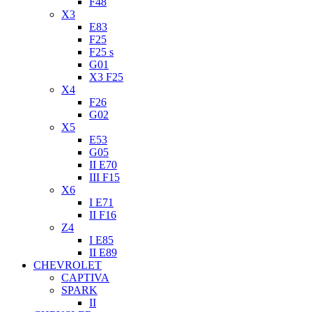
F48
X3
E83
F25
F25 s
G01
X3 F25
X4
F26
G02
X5
E53
G05
II E70
III F15
X6
I E71
II F16
Z4
I E85
II E89
CHEVROLET
CAPTIVA
SPARK
II