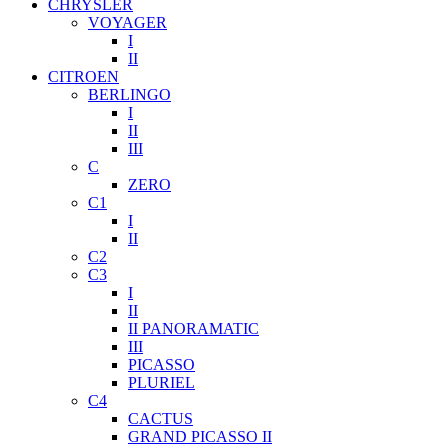
CHRYSLER
VOYAGER
I
II
CITROEN
BERLINGO
I
II
III
C
ZERO
C1
I
II
C2
C3
I
II
II PANORAMATIC
III
PICASSO
PLURIEL
C4
CACTUS
GRAND PICASSO II