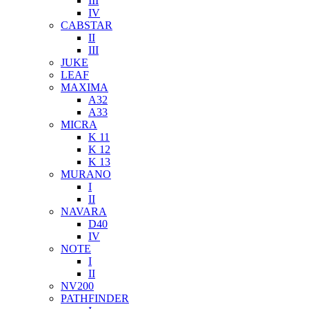
III
IV
CABSTAR
II
III
JUKE
LEAF
MAXIMA
A32
A33
MICRA
K 11
K 12
K 13
MURANO
I
II
NAVARA
D40
IV
NOTE
I
II
NV200
PATHFINDER