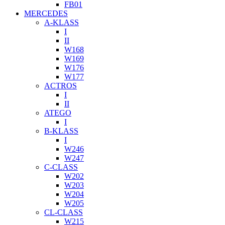
FB01
MERCEDES
A-KLASS
I
II
W168
W169
W176
W177
ACTROS
I
II
ATEGO
I
B-KLASS
I
W246
W247
C-CLASS
W202
W203
W204
W205
CL-CLASS
W215