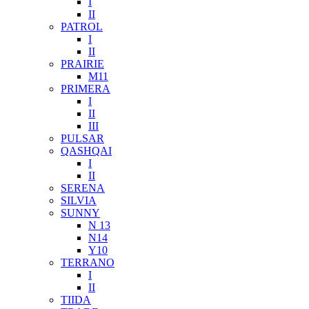
I
II
PATROL
I
II
PRAIRIE
M11
PRIMERA
I
II
III
PULSAR
QASHQAI
I
II
SERENA
SILVIA
SUNNY
N 13
N14
Y10
TERRANO
I
II
TIIDA