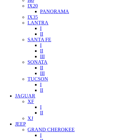
I40
IX20
PANORAMA
IX35
LANTRA
I
II
SANTA FE
I
II
III
SONATA
II
III
TUCSON
I
II
JAGUAR
XF
I
II
XJ
JEEP
GRAND CHEROKEE
I