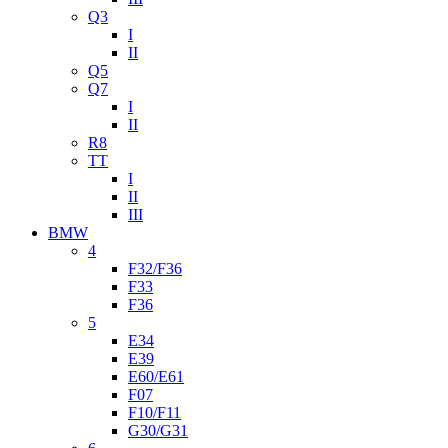
Q3
I
II
Q5
Q7
I
II
R8
TT
I
II
III
BMW
4
F32/F36
F33
F36
5
E34
E39
E60/E61
F07
F10/F11
G30/G31