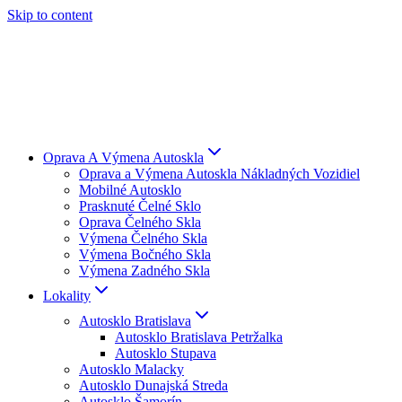
Skip to content
Oprava A Výmena Autoskla
Oprava a Výmena Autoskla Nákladných Vozidiel
Mobilné Autosklo
Prasknuté Čelné Sklo
Oprava Čelného Skla
Výmena Čelného Skla
Výmena Bočného Skla
Výmena Zadného Skla
Lokality
Autosklo Bratislava
Autosklo Bratislava Petržalka
Autosklo Stupava
Autosklo Malacky
Autosklo Dunajská Streda
Autosklo Šamorín