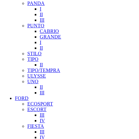
PANDA
I
II
III
PUNTO
CABRIO
GRANDE
I
II
STILO
TIPO
II
TIPO/TEMPRA
ULYSSE
UNO
II
III
FORD
ECOSPORT
ESCORT
III
IV
FIESTA
III
IV