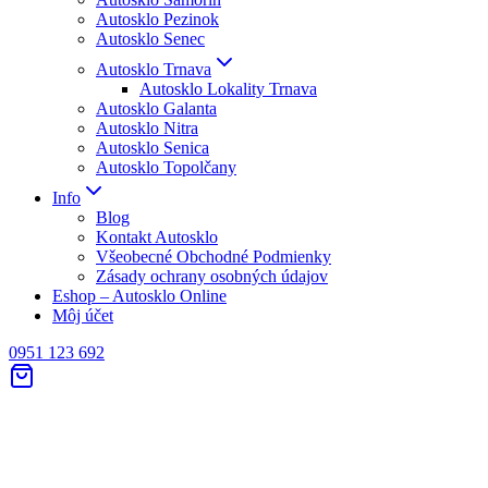
Autosklo Pezinok
Autosklo Senec
Autosklo Trnava
Autosklo Lokality Trnava
Autosklo Galanta
Autosklo Nitra
Autosklo Senica
Autosklo Topolčany
Info
Blog
Kontakt Autosklo
Všeobecné Obchodné Podmienky
Zásady ochrany osobných údajov
Eshop – Autosklo Online
Môj účet
0951 123 692