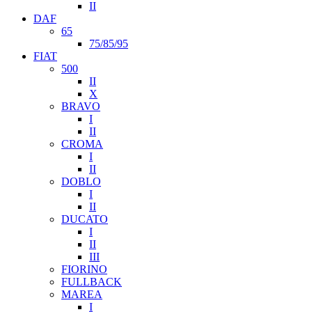
II
DAF
65
75/85/95
FIAT
500
II
X
BRAVO
I
II
CROMA
I
II
DOBLO
I
II
DUCATO
I
II
III
FIORINO
FULLBACK
MAREA
I