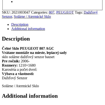
SKU:
2021003047
Categories:
807
,
PEUGEOT
Tags:
Dažďový
Senzor
,
Solárne / Atermické Sklo
Description
Additional information
Description
Čelné Sklo PEUGEOT 807 AGC
Vrátane montáže na mieste, lepiacej sady
sklo solárne dažďový senzor bauset
Pre ročník:
2006-
Rozmery:
1210×1680
Karoséria a počet dverí:
Výbava a vlastnosti:
Dažďový Senzor
Solárne / Atermické Sklo
Additional information