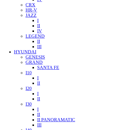
CRX
HR-V
JAZZ
I
II
IV
LEGEND
II
III
HYUNDAI
GENESIS
GRAND
SANTA FE
I10
I
II
I20
I
II
I30
I
II
II PANORAMATIC
III