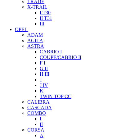
TRADE
X-TRAIL
I T30
II T31
III
OPEL
ADAM
AGILA
ASTRA
CABRIO I
COUPE/CABRIO II
F I
G II
H III
J
J IV
K
TWIN TOP CC
CALIBRA
CASCADA
COMBO
I
II
CORSA
A