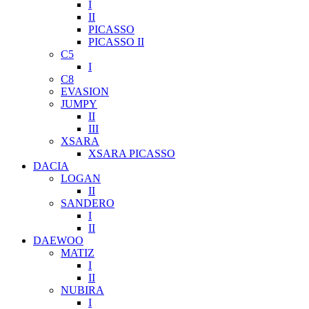
I
II
PICASSO
PICASSO II
C5
I
C8
EVASION
JUMPY
II
III
XSARA
XSARA PICASSO
DACIA
LOGAN
II
SANDERO
I
II
DAEWOO
MATIZ
I
II
NUBIRA
I