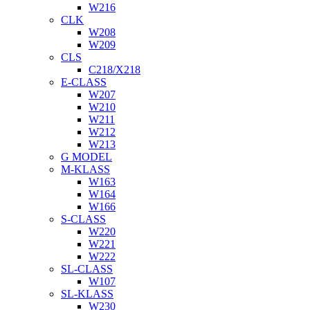
W216
CLK
W208
W209
CLS
C218/X218
E-CLASS
W207
W210
W211
W212
W213
G MODEL
M-KLASS
W163
W164
W166
S-CLASS
W220
W221
W222
SL-CLASS
W107
SL-KLASS
W230