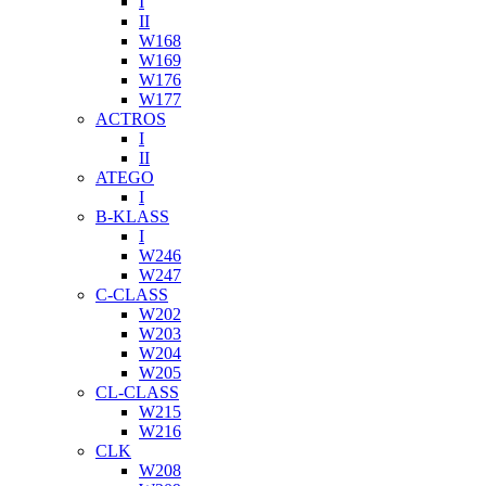
I
II
W168
W169
W176
W177
ACTROS
I
II
ATEGO
I
B-KLASS
I
W246
W247
C-CLASS
W202
W203
W204
W205
CL-CLASS
W215
W216
CLK
W208