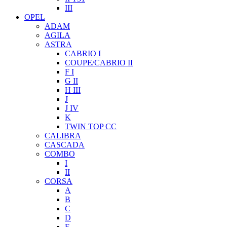
III
OPEL
ADAM
AGILA
ASTRA
CABRIO I
COUPE/CABRIO II
F I
G II
H III
J
J IV
K
TWIN TOP CC
CALIBRA
CASCADA
COMBO
I
II
CORSA
A
B
C
D
E