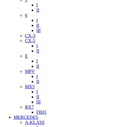
I
II
6
I
II
III
CX-3
CX-5
I
II
E
I
II
MPV
I
II
MX5
I
II
III
RX7
FB01
MERCEDES
A-KLASS