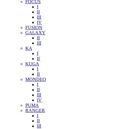
FOCUS
I
II
III
IV
FUSION
GALAXY
II
III
KA
I
II
KUGA
I
II
MONDEO
I
II
III
IV
PUMA
RANGER
I
II
III