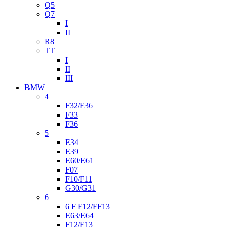
Q5
Q7
I
II
R8
TT
I
II
III
BMW
4
F32/F36
F33
F36
5
E34
E39
E60/E61
F07
F10/F11
G30/G31
6
6 F F12/FF13
E63/E64
F12/F13