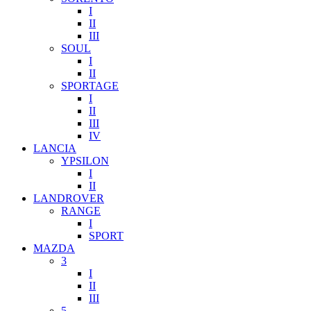
I
II
III
SOUL
I
II
SPORTAGE
I
II
III
IV
LANCIA
YPSILON
I
II
LANDROVER
RANGE
I
SPORT
MAZDA
3
I
II
III
5