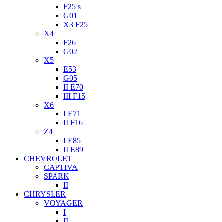
F25 s
G01
X3 F25
X4
F26
G02
X5
E53
G05
II E70
III F15
X6
I E71
II F16
Z4
I E85
II E89
CHEVROLET
CAPTIVA
SPARK
II
CHRYSLER
VOYAGER
I
II