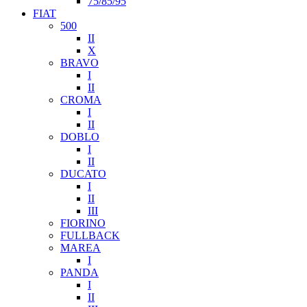
75/85/95
FIAT
500
II
X
BRAVO
I
II
CROMA
I
II
DOBLO
I
II
DUCATO
I
II
III
FIORINO
FULLBACK
MAREA
I
PANDA
I
II