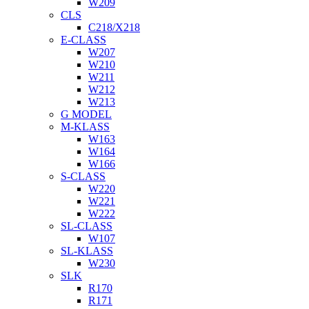
W209
CLS
C218/X218
E-CLASS
W207
W210
W211
W212
W213
G MODEL
M-KLASS
W163
W164
W166
S-CLASS
W220
W221
W222
SL-CLASS
W107
SL-KLASS
W230
SLK
R170
R171