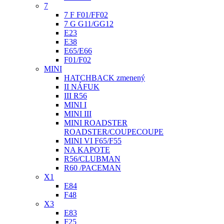
7
7 F F01/FF02
7 G G11/GG12
E23
E38
E65/E66
F01/F02
MINI
HATCHBACK zmenený
II NÁFUK
III R56
MINI I
MINI III
MINI ROADSTER
ROADSTER/COUPECOUPE
MINI VI F65/F55
NA KAPOTE
R56/CLUBMAN
R60 /PACEMAN
X1
E84
F48
X3
E83
F25