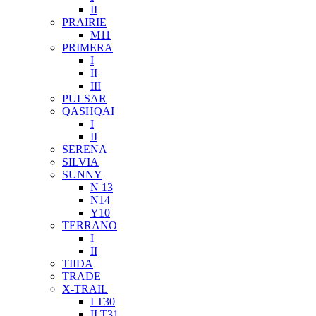
II
PRAIRIE
M11
PRIMERA
I
II
III
PULSAR
QASHQAI
I
II
SERENA
SILVIA
SUNNY
N 13
N14
Y10
TERRANO
I
II
TIIDA
TRADE
X-TRAIL
I T30
II T31