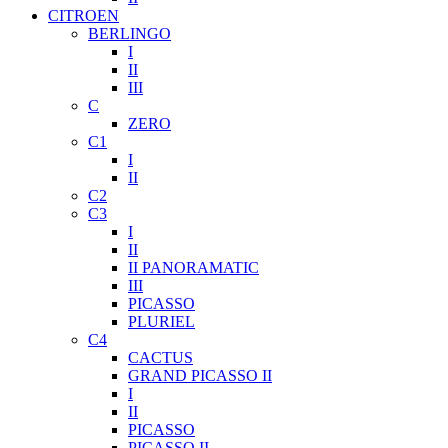
CITROEN
BERLINGO
I
II
III
C
ZERO
C1
I
II
C2
C3
I
II
II PANORAMATIC
III
PICASSO
PLURIEL
C4
CACTUS
GRAND PICASSO II
I
II
PICASSO
PICASSO II