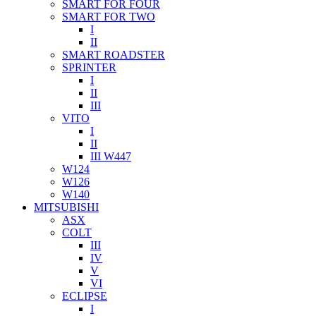
SMART FOR FOUR
SMART FOR TWO
I
II
SMART ROADSTER
SPRINTER
I
II
III
VITO
I
II
III W447
W124
W126
W140
MITSUBISHI
ASX
COLT
III
IV
V
VI
ECLIPSE
I