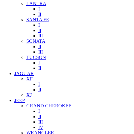
LANTRA
I
II
SANTA FE
I
II
III
SONATA
II
III
TUCSON
I
II
JAGUAR
XF
I
II
XJ
JEEP
GRAND CHEROKEE
I
II
III
IV
WRANGLER