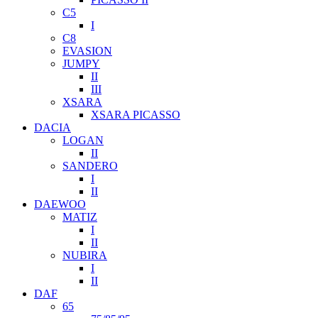
C5
I
C8
EVASION
JUMPY
II
III
XSARA
XSARA PICASSO
DACIA
LOGAN
II
SANDERO
I
II
DAEWOO
MATIZ
I
II
NUBIRA
I
II
DAF
65