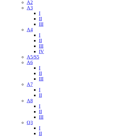
A2
A3
I
II
III
A4
I
II
III
IV
A5/S5
A6
I
II
III
A7
I
II
A8
I
II
III
Q3
I
II