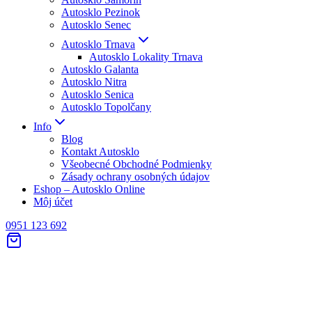
Autosklo Pezinok
Autosklo Senec
Autosklo Trnava
Autosklo Lokality Trnava
Autosklo Galanta
Autosklo Nitra
Autosklo Senica
Autosklo Topolčany
Info
Blog
Kontakt Autosklo
Všeobecné Obchodné Podmienky
Zásady ochrany osobných údajov
Eshop – Autosklo Online
Môj účet
0951 123 692