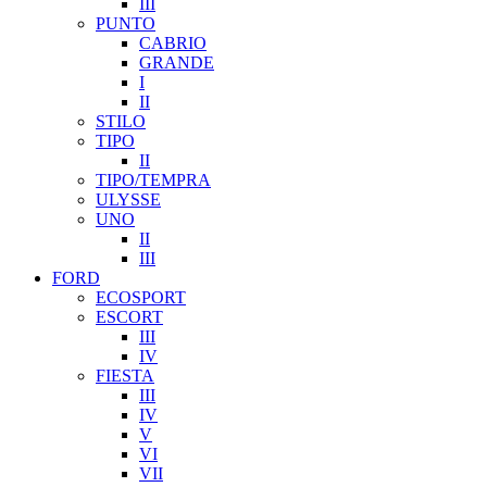
III
PUNTO
CABRIO
GRANDE
I
II
STILO
TIPO
II
TIPO/TEMPRA
ULYSSE
UNO
II
III
FORD
ECOSPORT
ESCORT
III
IV
FIESTA
III
IV
V
VI
VII