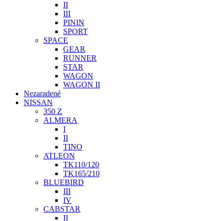
II
III
PININ
SPORT
SPACE
GEAR
RUNNER
STAR
WAGON
WAGON II
Nezaradené
NISSAN
350 Z
ALMERA
I
II
TINO
ATLEON
TK110/120
TK165/210
BLUEBIRD
III
IV
CABSTAR
II