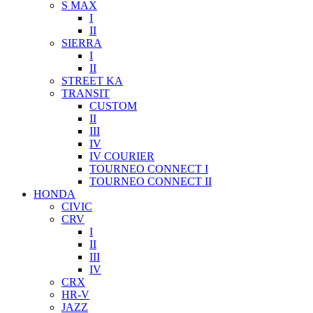
S MAX
I
II
SIERRA
I
II
STREET KA
TRANSIT
CUSTOM
II
III
IV
IV COURIER
TOURNEO CONNECT I
TOURNEO CONNECT II
HONDA
CIVIC
CRV
I
II
III
IV
CRX
HR-V
JAZZ