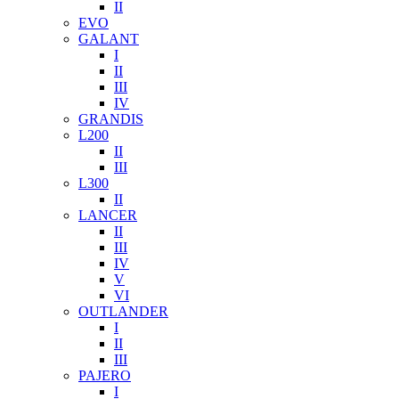
II
EVO
GALANT
I
II
III
IV
GRANDIS
L200
II
III
L300
II
LANCER
II
III
IV
V
VI
OUTLANDER
I
II
III
PAJERO
I