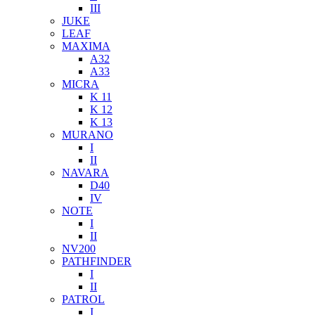
III
JUKE
LEAF
MAXIMA
A32
A33
MICRA
K 11
K 12
K 13
MURANO
I
II
NAVARA
D40
IV
NOTE
I
II
NV200
PATHFINDER
I
II
PATROL
I