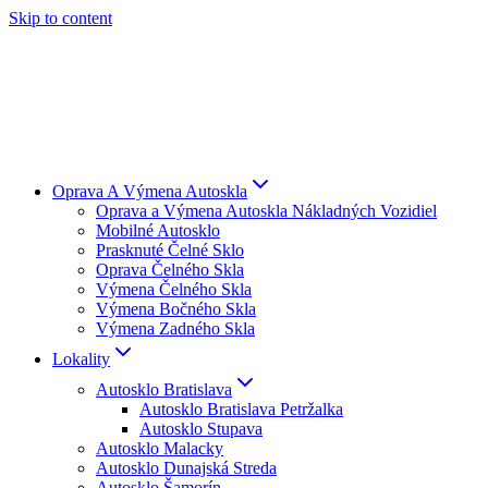
Skip to content
Oprava A Výmena Autoskla
Oprava a Výmena Autoskla Nákladných Vozidiel
Mobilné Autosklo
Prasknuté Čelné Sklo
Oprava Čelného Skla
Výmena Čelného Skla
Výmena Bočného Skla
Výmena Zadného Skla
Lokality
Autosklo Bratislava
Autosklo Bratislava Petržalka
Autosklo Stupava
Autosklo Malacky
Autosklo Dunajská Streda
Autosklo Šamorín