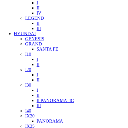
I
II
IV
LEGEND
II
III
HYUNDAI
GENESIS
GRAND
SANTA FE
I10
I
II
I20
I
II
I30
I
II
II PANORAMATIC
III
I40
IX20
PANORAMA
IX35