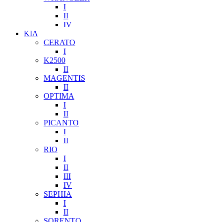
I
II
IV
KIA
CERATO
I
K2500
II
MAGENTIS
II
OPTIMA
I
II
PICANTO
I
II
RIO
I
II
III
IV
SEPHIA
I
II
SORENTO