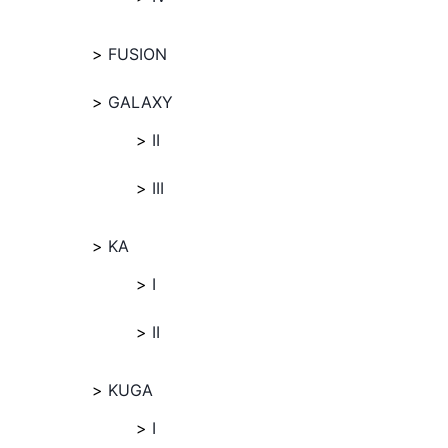
FUSION
GALAXY
II
III
KA
I
II
KUGA
I