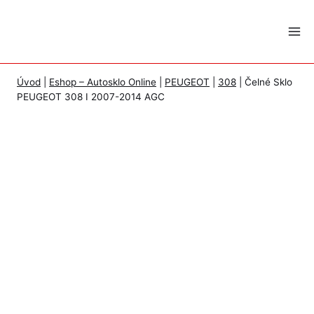
Skip
to
content
Úvod
|
Eshop – Autosklo Online
|
PEUGEOT
|
308
|
Čelné Sklo
PEUGEOT 308 I 2007-2014 AGC