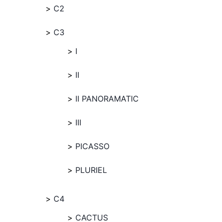
C2
C3
I
II
II PANORAMATIC
III
PICASSO
PLURIEL
C4
CACTUS