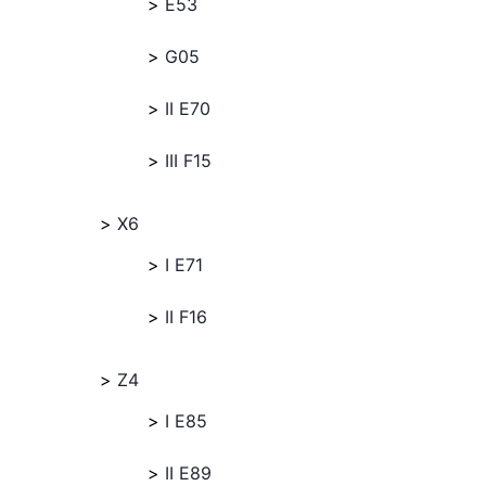
E53
G05
II E70
III F15
X6
I E71
II F16
Z4
I E85
II E89