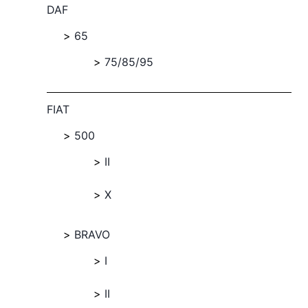
DAF
65
75/85/95
FIAT
500
II
X
BRAVO
I
II