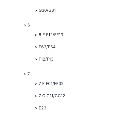
G30/G31
6
6 F F12/FF13
E63/E64
F12/F13
7
7 F F01/FF02
7 G G11/GG12
E23