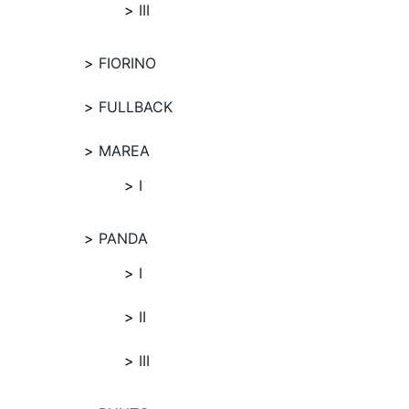
III
FIORINO
FULLBACK
MAREA
I
PANDA
I
II
III