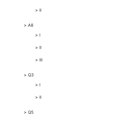
II
A8
I
II
III
Q3
I
II
Q5