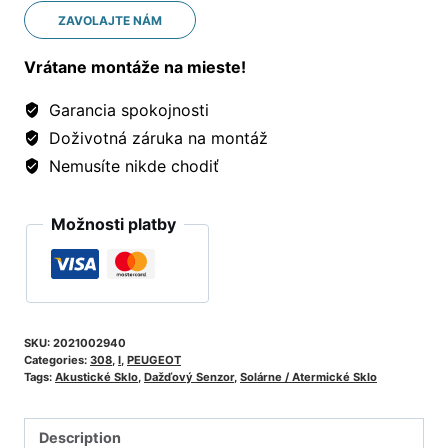
ZAVOLAJTE NÁM
Vrátane montáže na mieste!
Garancia spokojnosti
Doživotná záruka na montáž
Nemusíte nikde chodiť
Možnosti platby
SKU:
2021002940
Categories:
308
,
I
,
PEUGEOT
Tags:
Akustické Sklo
,
Dažďový Senzor
,
Solárne / Atermické Sklo
Description