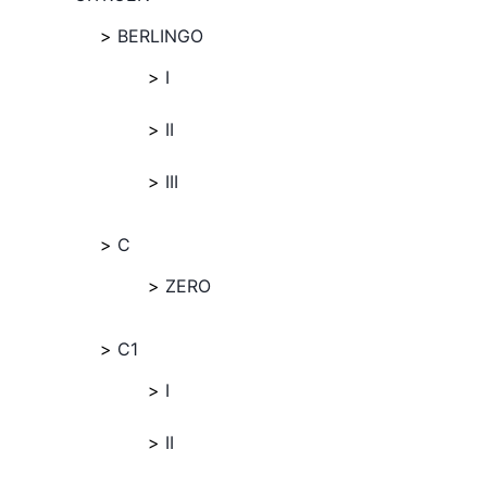
BERLINGO
I
II
III
C
ZERO
C1
I
II