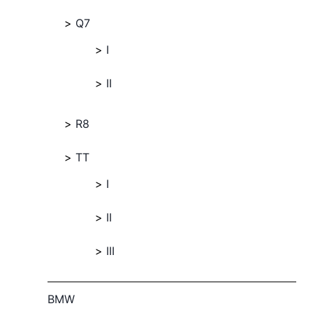
Q7
I
II
R8
TT
I
II
III
BMW