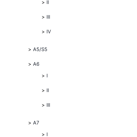
II
III
IV
A5/S5
A6
I
II
III
A7
I