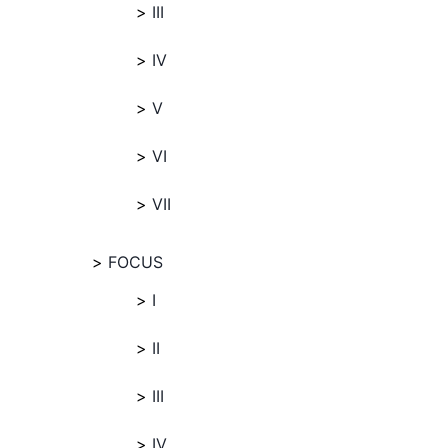
III
IV
V
VI
VII
FOCUS
I
II
III
IV