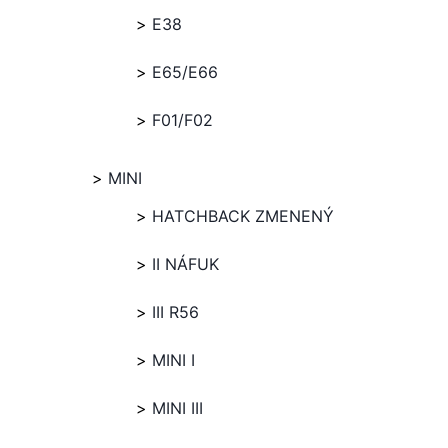
E38
E65/E66
F01/F02
MINI
HATCHBACK ZMENENÝ
II NÁFUK
III R56
MINI I
MINI III