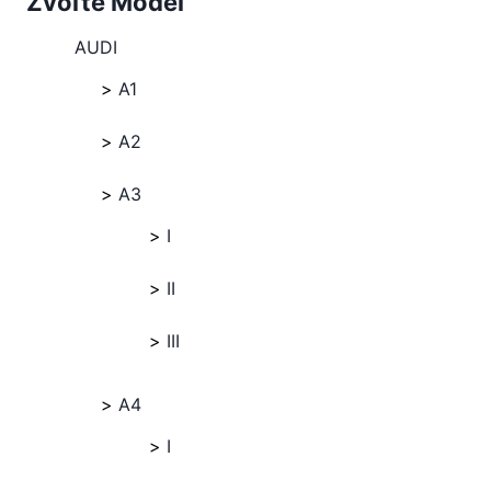
Zvoľte Model
AUDI
A1
A2
A3
I
II
III
A4
I