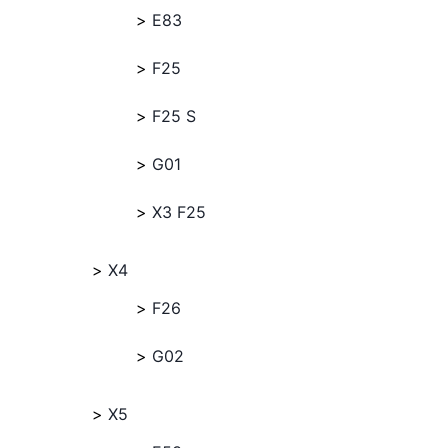
E83
F25
F25 S
G01
X3 F25
X4
F26
G02
X5