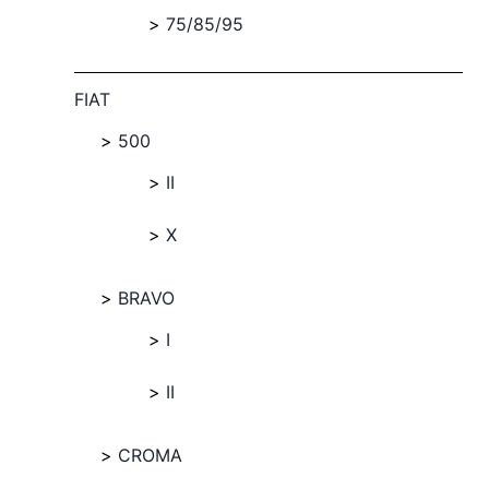
75/85/95
FIAT
500
II
X
BRAVO
I
II
CROMA