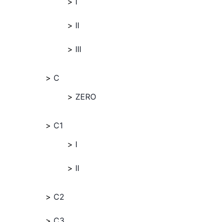
I
II
III
C
ZERO
C1
I
II
C2
C3