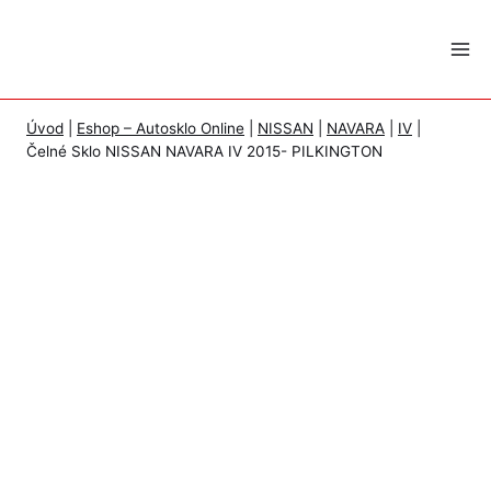
Skip
to
content
Úvod
|
Eshop – Autosklo Online
|
NISSAN
|
NAVARA
|
IV
|
Čelné Sklo NISSAN NAVARA IV 2015- PILKINGTON