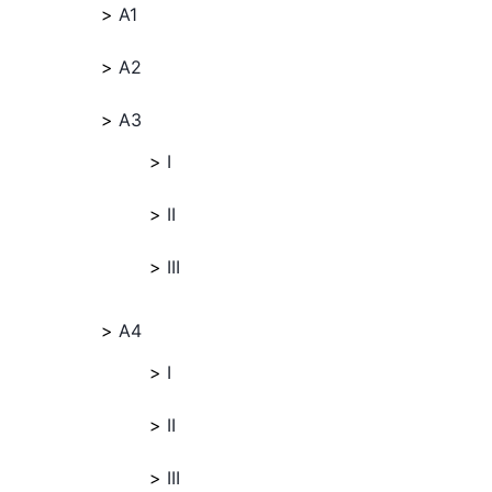
A1
A2
A3
I
II
III
A4
I
II
III