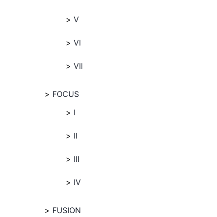
V
VI
VII
FOCUS
I
II
III
IV
FUSION