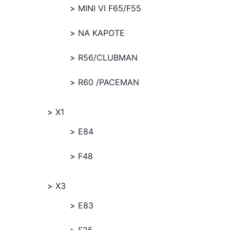
MINI VI F65/F55
NA KAPOTE
R56/CLUBMAN
R60 /PACEMAN
X1
E84
F48
X3
E83