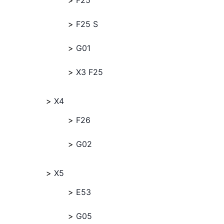
F25
F25 S
G01
X3 F25
X4
F26
G02
X5
E53
G05