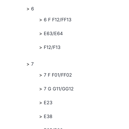
6
6 F F12/FF13
E63/E64
F12/F13
7
7 F F01/FF02
7 G G11/GG12
E23
E38