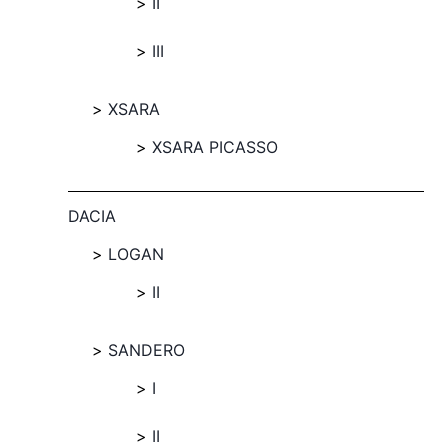
II
III
XSARA
XSARA PICASSO
DACIA
LOGAN
II
SANDERO
I
II