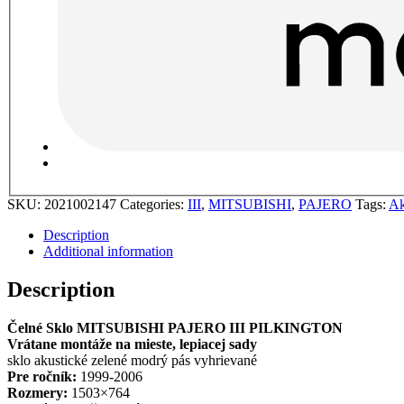
SKU:
2021002147
Categories:
III
,
MITSUBISHI
,
PAJERO
Tags:
Ak
Description
Additional information
Description
Čelné Sklo MITSUBISHI PAJERO III PILKINGTON
Vrátane montáže na mieste, lepiacej sady
sklo akustické zelené modrý pás vyhrievané
Pre ročník:
1999-2006
Rozmery:
1503×764