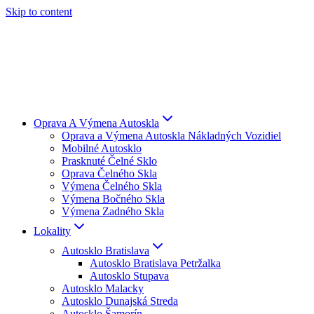
Skip to content
Oprava A Výmena Autoskla
Oprava a Výmena Autoskla Nákladných Vozidiel
Mobilné Autosklo
Prasknuté Čelné Sklo
Oprava Čelného Skla
Výmena Čelného Skla
Výmena Bočného Skla
Výmena Zadného Skla
Lokality
Autosklo Bratislava
Autosklo Bratislava Petržalka
Autosklo Stupava
Autosklo Malacky
Autosklo Dunajská Streda
Autosklo Šamorín