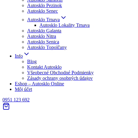
Autosklo Pezinok
Autosklo Senec
Autosklo Trnava
Autosklo Lokality Trnava
Autosklo Galanta
Autosklo Nitra
Autosklo Senica
Autosklo Topolčany
Info
Blog
Kontakt Autosklo
Všeobecné Obchodné Podmienky
Zásady ochrany osobných údajov
Eshop – Autosklo Online
Môj účet
0951 123 692