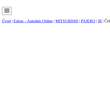
Úvod
|
Eshop – Autosklo Online
|
MITSUBISHI
|
PAJERO
|
III
|
Če