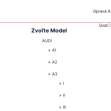
Skip
to
Oprava A
content
Úvod
|
Zvoľte Model
AUDI
A1
A2
A3
I
II
III