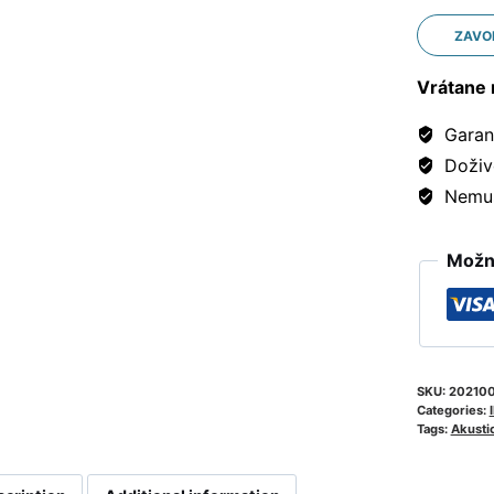
ZAVO
Vrátane 
Garanc
Doživ
Nemusí
Možno
SKU:
202100
Categories:
I
Tags:
Akusti