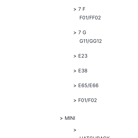
7 F
F01/FF02
7 G
G11/GG12
E23
E38
E65/E66
F01/F02
MINI