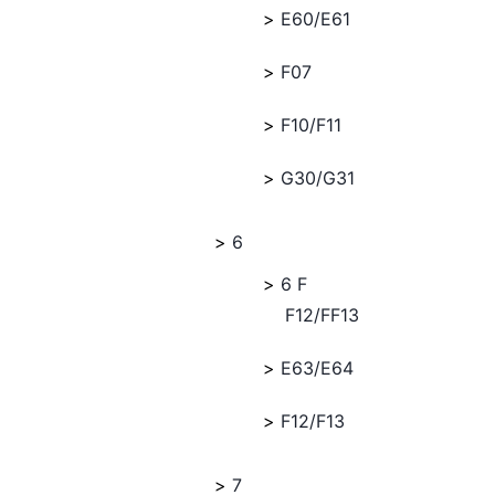
E60/E61
F07
F10/F11
G30/G31
6
6 F
F12/FF13
E63/E64
F12/F13
7