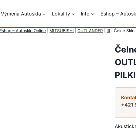
 Výmena Autoskla
Lokality
Info
Eshop – Autosk
Eshop – Autosklo Online
|
MITSUBISHI
|
OUTLANDER
|
III
|
Čelné Skl
Čeln
OUTL
PILK
Kontak
+421 
Akustick