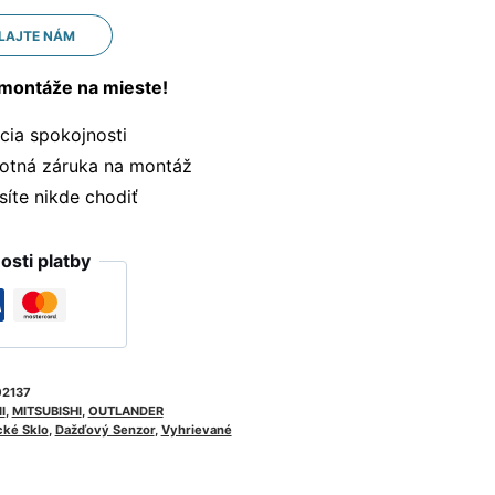
LAJTE NÁM
montáže na mieste!
ia spokojnosti
otná záruka na montáž
te nikde chodiť
sti platby
2137
II
,
MITSUBISHI
,
OUTLANDER
cké Sklo
,
Dažďový Senzor
,
Vyhrievané