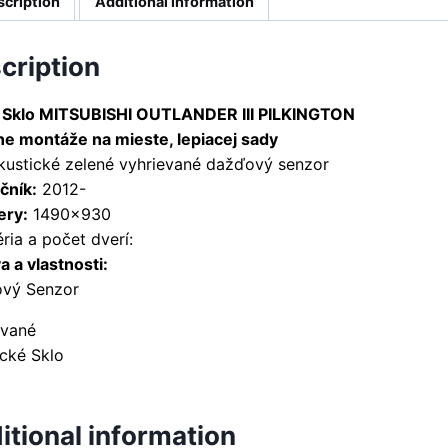
scription
Additional information
cription
 Sklo MITSUBISHI OUTLANDER III PILKINGTON
ne montáže na mieste, lepiacej sady
akustické zelené vyhrievané dažďový senzor
čník:
2012-
ry:
1490×930
ria a počet dverí:
 a vlastnosti:
vý Senzor
evané
ické Sklo
itional information