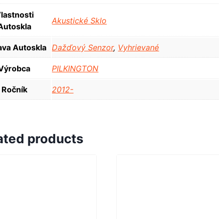
lastnosti
Akustické Sklo
Autoskla
va Autoskla
Dažďový Senzor
,
Vyhrievané
Výrobca
PILKINGTON
Ročník
2012-
ated products