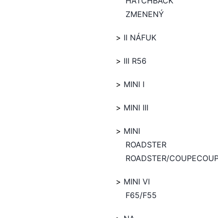
HATCHBACK
ZMENENÝ
II NÁFUK
III R56
MINI I
MINI III
MINI
ROADSTER
ROADSTER/COUPECOU
MINI VI
F65/F55