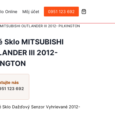
lo Online
Môj účet
0951 123 692
o MITSUBISHI OUTLANDER III 2012- PILKINGTON
é Sklo MITSUBISHI
ANDER III 2012-
INGTON
tujte nás
951 123 692
é Sklo Dažďový Senzor Vyhrievané 2012-