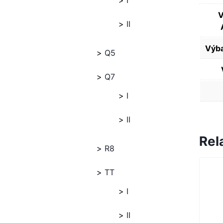
I
V
II
Výba
Q5
Q7
I
II
Rel
R8
TT
I
II