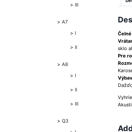
De
III
Des
A7
I
Čelné
Vráta
II
sklo 
Pre ro
Rozme
A8
Karosé
I
Výbava
Dažďo
II
Vyhri
III
Akust
Q3
Add