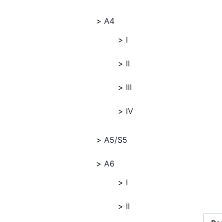
A4
I
II
III
IV
A5/S5
A6
I
II