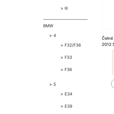
III
BMW
4
Čelné
2012 
F32/F36
F33
F36
5
E34
E39