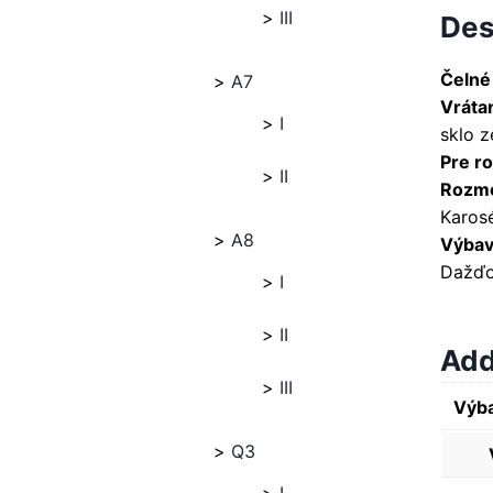
III
Des
Čelné
A7
Vráta
I
sklo 
Pre ro
II
Rozme
Karosé
A8
Výbava
Dažďo
I
II
Add
III
Výba
Q3