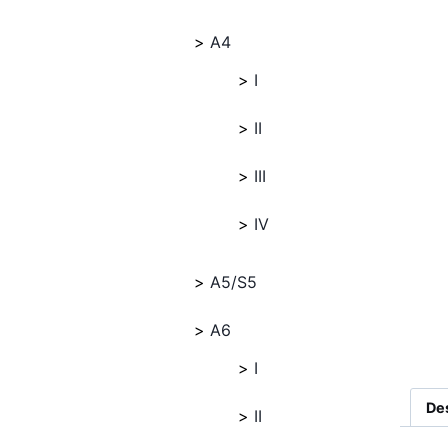
A4
I
II
III
IV
A5/S5
A6
I
De
II