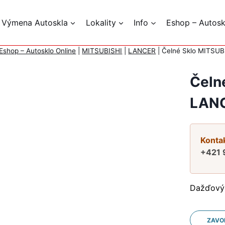
 Výmena Autoskla
Lokality
Info
Eshop – Autosk
Eshop – Autosklo Online
|
MITSUBISHI
|
LANCER
|
Čelné Sklo MITSU
Čeln
LANC
Kontak
+421 
Dažďový
ZAVO