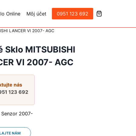
lo Online
Môj účet
0951 123 692
BISHI LANCER VI 2007- AGC
é Sklo MITSUBISHI
ER VI 2007- AGC
tujte nás
951 123 692
 Senzor 2007-
LAJTE NÁM