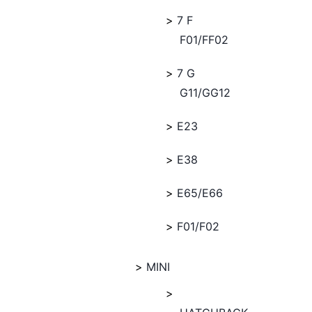
7 F
F01/FF02
7 G
G11/GG12
E23
E38
E65/E66
F01/F02
MINI