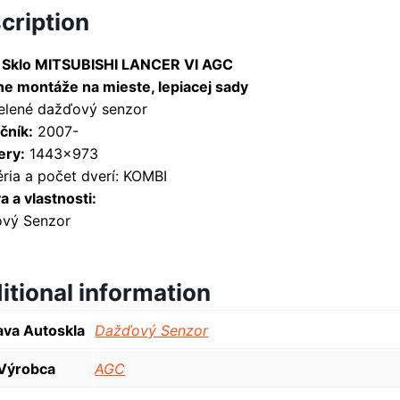
cription
 Sklo MITSUBISHI LANCER VI AGC
ne montáže na mieste, lepiacej sady
zelené dažďový senzor
čník:
2007-
ry:
1443×973
ria a počet dverí: KOMBI
 a vlastnosti:
vý Senzor
itional information
va Autoskla
Dažďový Senzor
Výrobca
AGC