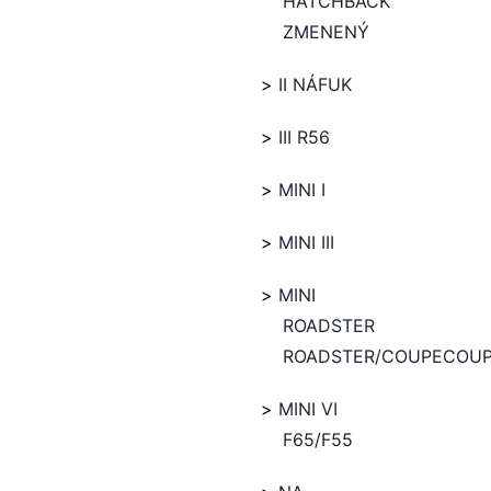
HATCHBACK
ZMENENÝ
II NÁFUK
III R56
MINI I
MINI III
MINI
ROADSTER
ROADSTER/COUPECOU
MINI VI
F65/F55