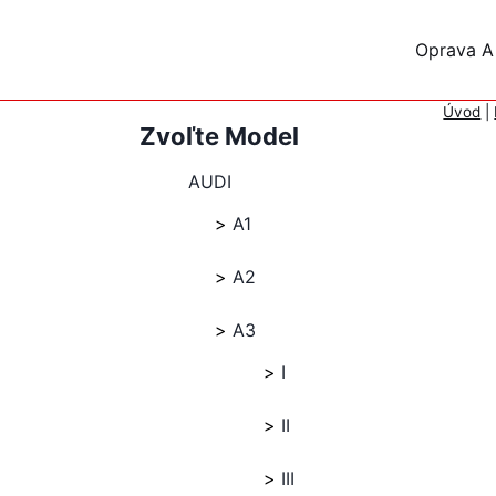
Skip
to
Oprava A
content
Úvod
|
Zvoľte Model
AUDI
A1
A2
A3
I
II
III