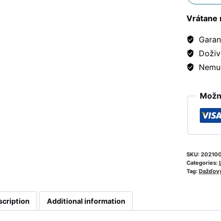
Vrátane 
Garanc
Doživ
Nemusí
Možno
SKU:
20210
Categories:
Tag:
Dažďov
scription
Additional information