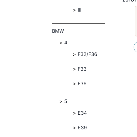
III
BMW
4
F32/F36
F33
F36
5
E34
E39