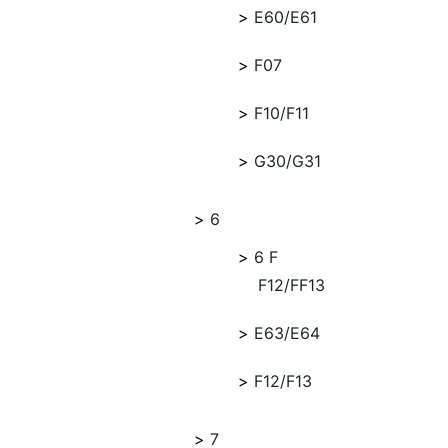
E60/E61
F07
F10/F11
G30/G31
6
6 F
F12/FF13
E63/E64
F12/F13
7