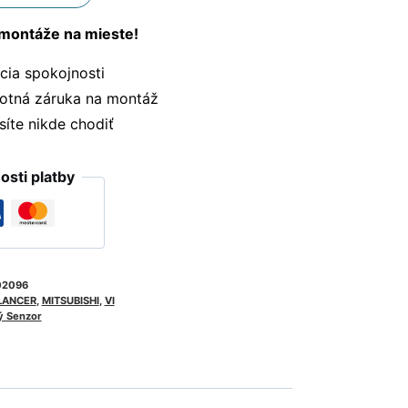
montáže na mieste!
ia spokojnosti
otná záruka na montáž
te nikde chodiť
sti platby
02096
LANCER
,
MITSUBISHI
,
VI
ý Senzor