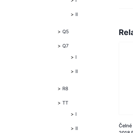
I
II
Rel
Q5
Q7
I
II
R8
TT
I
Čelné
II
2018 