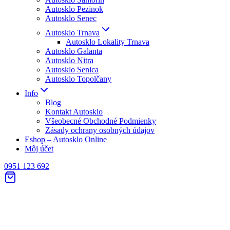
Autosklo Pezinok
Autosklo Senec
Autosklo Trnava
Autosklo Lokality Trnava
Autosklo Galanta
Autosklo Nitra
Autosklo Senica
Autosklo Topolčany
Info
Blog
Kontakt Autosklo
Všeobecné Obchodné Podmienky
Zásady ochrany osobných údajov
Eshop – Autosklo Online
Môj účet
0951 123 692