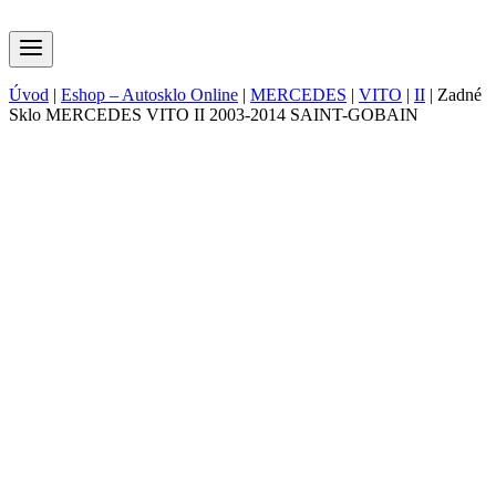
Úvod
|
Eshop – Autosklo Online
|
MERCEDES
|
VITO
|
II
|
Zadné
Sklo MERCEDES VITO II 2003-2014 SAINT-GOBAIN