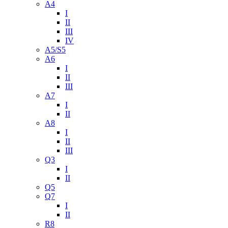
A4
I
II
III
IV
A5/S5
A6
I
II
III
A7
I
II
A8
I
II
III
Q3
I
II
Q5
Q7
I
II
R8