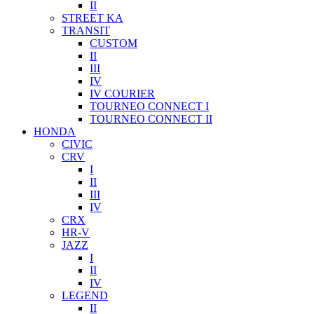
II
STREET KA
TRANSIT
CUSTOM
II
III
IV
IV COURIER
TOURNEO CONNECT I
TOURNEO CONNECT II
HONDA
CIVIC
CRV
I
II
III
IV
CRX
HR-V
JAZZ
I
II
IV
LEGEND
II