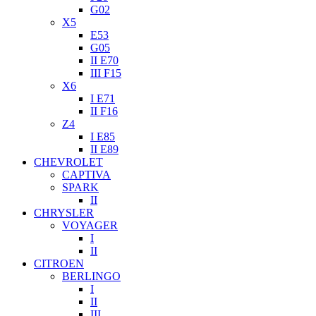
G02
X5
E53
G05
II E70
III F15
X6
I E71
II F16
Z4
I E85
II E89
CHEVROLET
CAPTIVA
SPARK
II
CHRYSLER
VOYAGER
I
II
CITROEN
BERLINGO
I
II
III