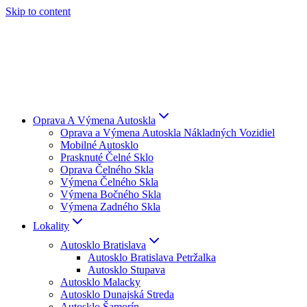
Skip to content
Oprava A Výmena Autoskla
Oprava a Výmena Autoskla Nákladných Vozidiel
Mobilné Autosklo
Prasknuté Čelné Sklo
Oprava Čelného Skla
Výmena Čelného Skla
Výmena Bočného Skla
Výmena Zadného Skla
Lokality
Autosklo Bratislava
Autosklo Bratislava Petržalka
Autosklo Stupava
Autosklo Malacky
Autosklo Dunajská Streda
Autosklo Šamorín