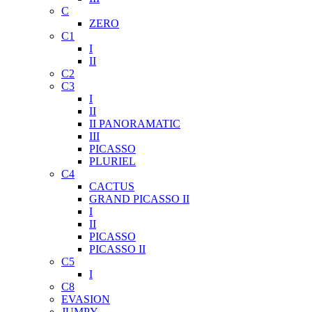
C
ZERO
C1
I
II
C2
C3
I
II
II PANORAMATIC
III
PICASSO
PLURIEL
C4
CACTUS
GRAND PICASSO II
I
II
PICASSO
PICASSO II
C5
I
C8
EVASION
JUMPY