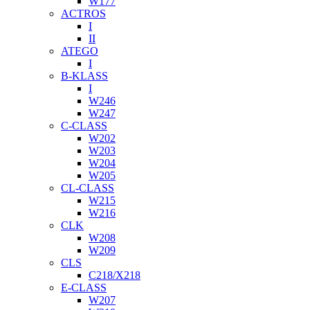
W177
ACTROS
I
II
ATEGO
I
B-KLASS
I
W246
W247
C-CLASS
W202
W203
W204
W205
CL-CLASS
W215
W216
CLK
W208
W209
CLS
C218/X218
E-CLASS
W207