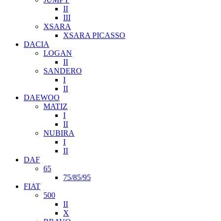
II
III
XSARA
XSARA PICASSO
DACIA
LOGAN
II
SANDERO
I
II
DAEWOO
MATIZ
I
II
NUBIRA
I
II
DAF
65
75/85/95
FIAT
500
II
X