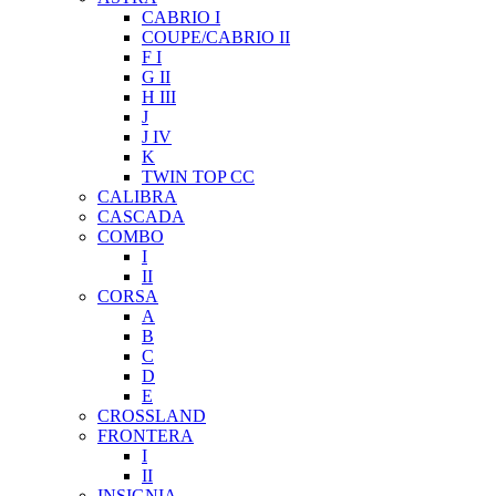
CABRIO I
COUPE/CABRIO II
F I
G II
H III
J
J IV
K
TWIN TOP CC
CALIBRA
CASCADA
COMBO
I
II
CORSA
A
B
C
D
E
CROSSLAND
FRONTERA
I
II
INSIGNIA