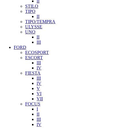
II
STILO
TIPO
II
TIPO/TEMPRA
ULYSSE
UNO
II
III
FORD
ECOSPORT
ESCORT
III
IV
FIESTA
III
IV
V
VI
VII
FOCUS
I
II
III
IV