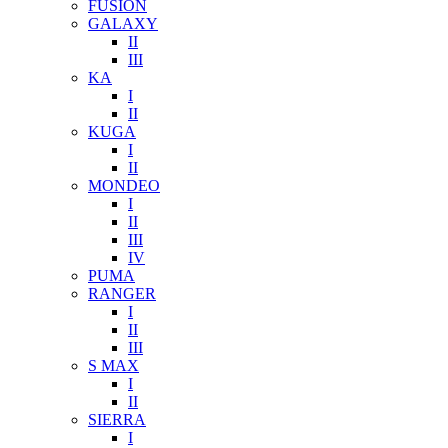
FUSION
GALAXY
II
III
KA
I
II
KUGA
I
II
MONDEO
I
II
III
IV
PUMA
RANGER
I
II
III
S MAX
I
II
SIERRA
I