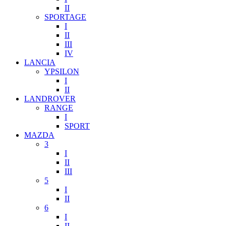
II
SPORTAGE
I
II
III
IV
LANCIA
YPSILON
I
II
LANDROVER
RANGE
I
SPORT
MAZDA
3
I
II
III
5
I
II
6
I
II