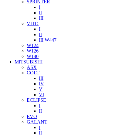
SPRINTER
I
II
III
VITO
I
II
III W447
W124
W126
W140
MITSUBISHI
ASX
COLT
III
IV
V
VI
ECLIPSE
I
II
EVO
GALANT
I
II