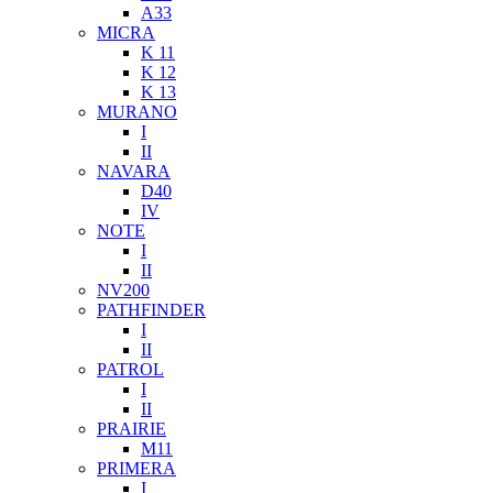
A33
MICRA
K 11
K 12
K 13
MURANO
I
II
NAVARA
D40
IV
NOTE
I
II
NV200
PATHFINDER
I
II
PATROL
I
II
PRAIRIE
M11
PRIMERA
I