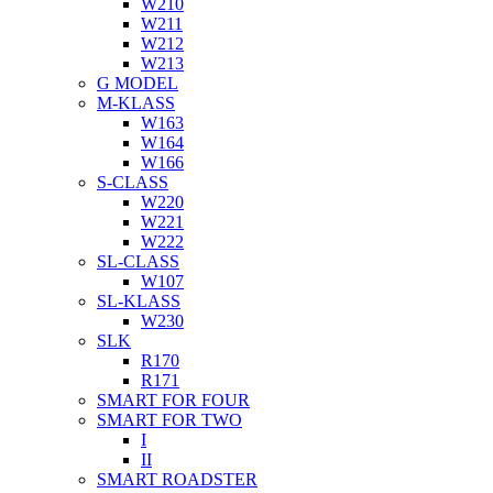
W210
W211
W212
W213
G MODEL
M-KLASS
W163
W164
W166
S-CLASS
W220
W221
W222
SL-CLASS
W107
SL-KLASS
W230
SLK
R170
R171
SMART FOR FOUR
SMART FOR TWO
I
II
SMART ROADSTER