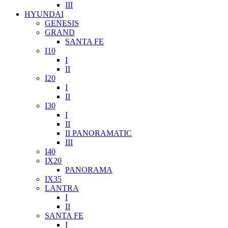
III
HYUNDAI
GENESIS
GRAND
SANTA FE
I10
I
II
I20
I
II
I30
I
II
II PANORAMATIC
III
I40
IX20
PANORAMA
IX35
LANTRA
I
II
SANTA FE
I