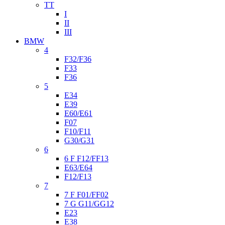
TT
I
II
III
BMW
4
F32/F36
F33
F36
5
E34
E39
E60/E61
F07
F10/F11
G30/G31
6
6 F F12/FF13
E63/E64
F12/F13
7
7 F F01/FF02
7 G G11/GG12
E23
E38