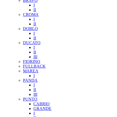
BRAVO
I
II
CROMA
I
II
DOBLO
I
II
DUCATO
I
II
III
FIORINO
FULLBACK
MAREA
I
PANDA
I
II
III
PUNTO
CABRIO
GRANDE
I