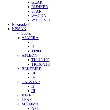
GEAR
RUNNER
STAR
WAGON
WAGON II
Nezaradené
NISSAN
350 Z
ALMERA
I
II
TINO
ATLEON
TK110/120
TK165/210
BLUEBIRD
III
IV
CABSTAR
II
III
JUKE
LEAF
MAXIMA
A32