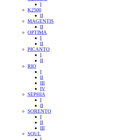
I
K2500
II
MAGENTIS
II
OPTIMA
I
II
PICANTO
I
II
RIO
I
II
III
IV
SEPHIA
I
II
SORENTO
I
II
III
SOUL
I