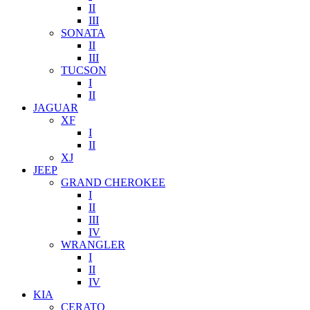
II
III
SONATA
II
III
TUCSON
I
II
JAGUAR
XF
I
II
XJ
JEEP
GRAND CHEROKEE
I
II
III
IV
WRANGLER
I
II
IV
KIA
CERATO