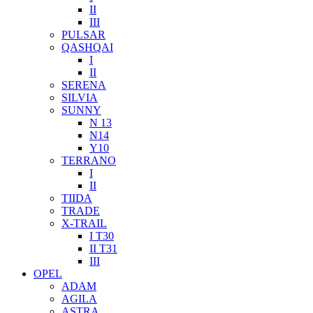
II
III
PULSAR
QASHQAI
I
II
SERENA
SILVIA
SUNNY
N 13
N14
Y10
TERRANO
I
II
TIIDA
TRADE
X-TRAIL
I T30
II T31
III
OPEL
ADAM
AGILA
ASTRA