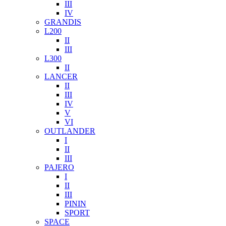
III
IV
GRANDIS
L200
II
III
L300
II
LANCER
II
III
IV
V
VI
OUTLANDER
I
II
III
PAJERO
I
II
III
PININ
SPORT
SPACE