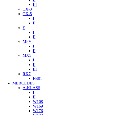
III
CX-3
CX-5
I
II
E
I
II
MPV
I
II
MX5
I
II
III
RX7
FB01
MERCEDES
A-KLASS
I
II
W168
W169
W176