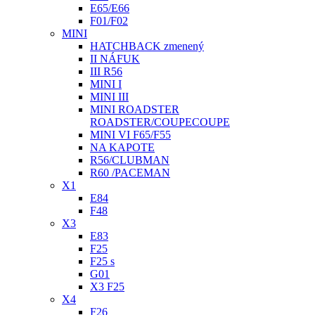
E65/E66
F01/F02
MINI
HATCHBACK zmenený
II NÁFUK
III R56
MINI I
MINI III
MINI ROADSTER
ROADSTER/COUPECOUPE
MINI VI F65/F55
NA KAPOTE
R56/CLUBMAN
R60 /PACEMAN
X1
E84
F48
X3
E83
F25
F25 s
G01
X3 F25
X4
F26