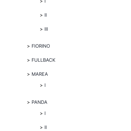
I
II
III
FIORINO
FULLBACK
MAREA
I
PANDA
I
II