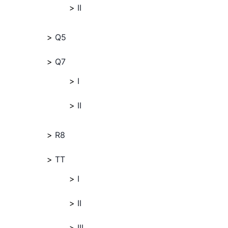
II
Q5
Q7
I
II
R8
TT
I
II
III