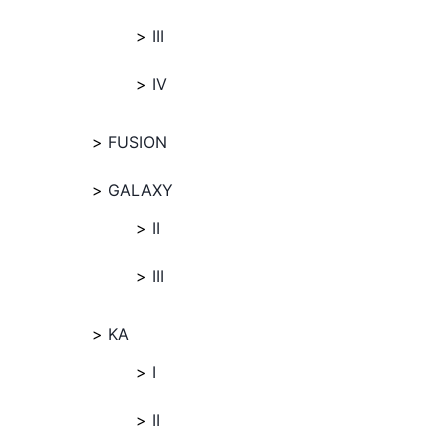
III
IV
FUSION
GALAXY
II
III
KA
I
II