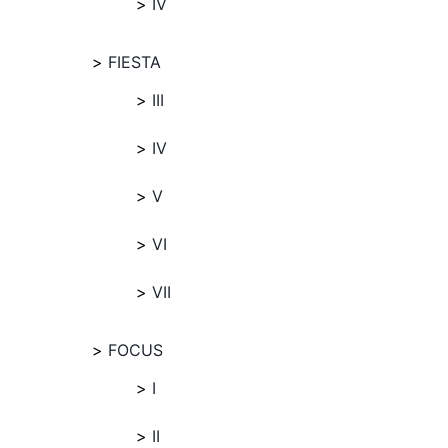
IV
FIESTA
III
IV
V
VI
VII
FOCUS
I
II