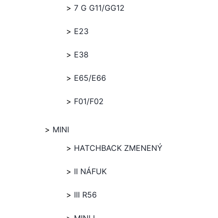
7 G G11/GG12
E23
E38
E65/E66
F01/F02
MINI
HATCHBACK ZMENENÝ
II NÁFUK
III R56