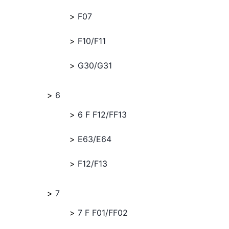
F07
F10/F11
G30/G31
6
6 F F12/FF13
E63/E64
F12/F13
7
7 F F01/FF02