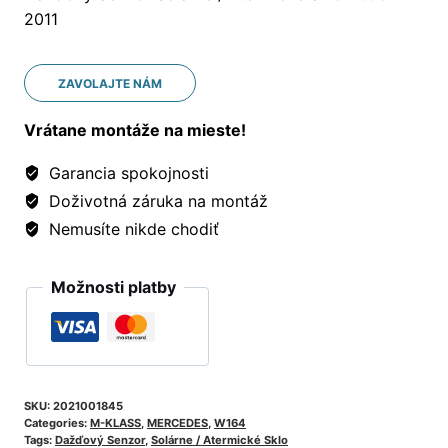
2011
ZAVOLAJTE NÁM
Vrátane montáže na mieste!
Garancia spokojnosti
Doživotná záruka na montáž
Nemusíte nikde chodiť
Možnosti platby
SKU:
2021001845
Categories:
M-KLASS
,
MERCEDES
,
W164
Tags:
Dažďový Senzor
,
Solárne / Atermické Sklo