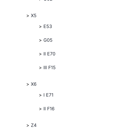
X5
E53
G05
II E70
III F15
X6
I E71
II F16
Z4