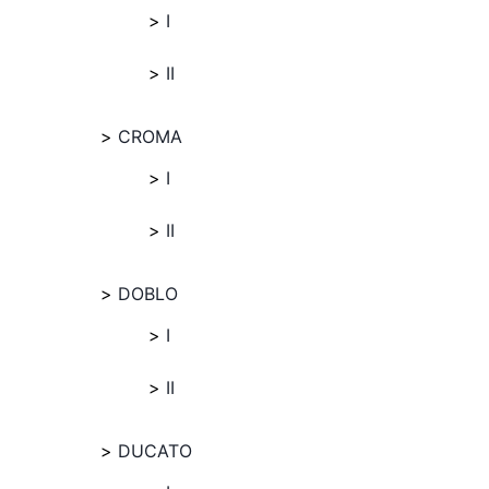
I
II
CROMA
I
II
DOBLO
I
II
DUCATO