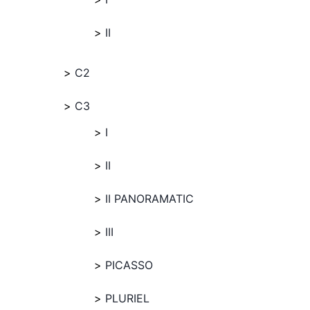
II
C2
C3
I
II
II PANORAMATIC
III
PICASSO
PLURIEL