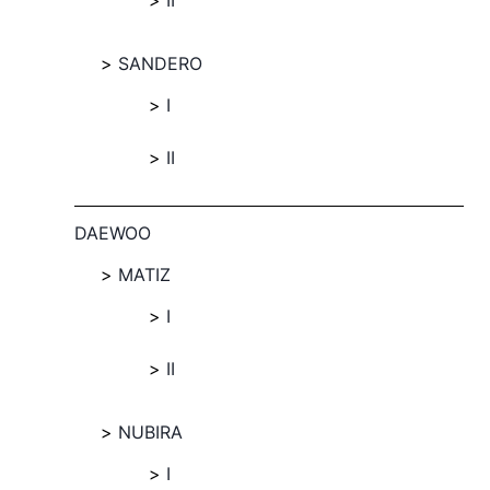
II
SANDERO
I
II
DAEWOO
MATIZ
I
II
NUBIRA
I