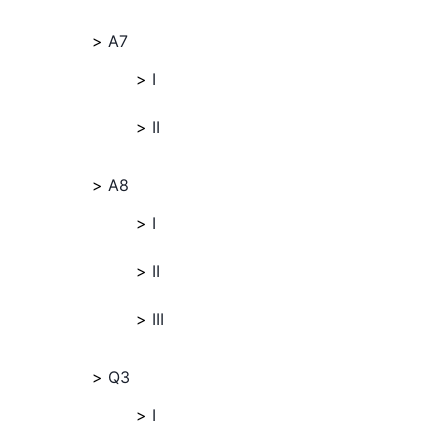
A7
I
II
A8
I
II
III
Q3
I