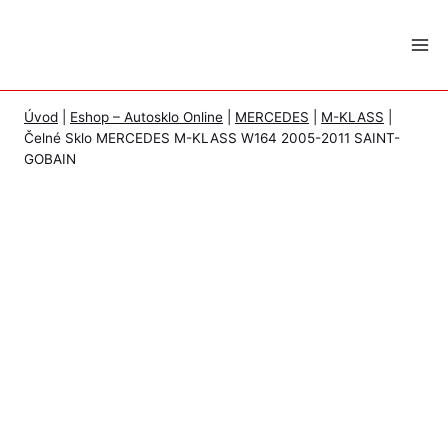
Skip
to
content
Úvod
|
Eshop – Autosklo Online
|
MERCEDES
|
M-KLASS
|
Čelné Sklo MERCEDES M-KLASS W164 2005-2011 SAINT-
GOBAIN