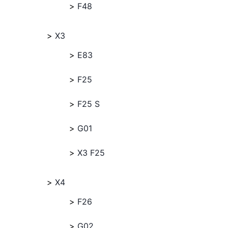
F48
X3
E83
F25
F25 S
G01
X3 F25
X4
F26
G02