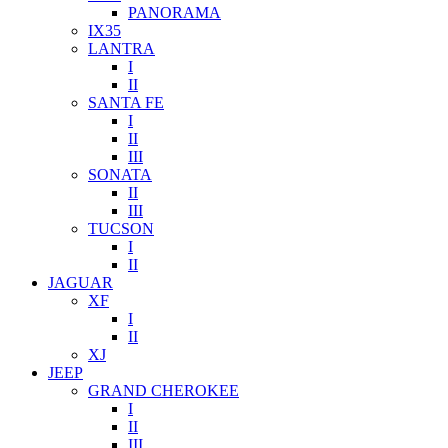
PANORAMA
IX35
LANTRA
I
II
SANTA FE
I
II
III
SONATA
II
III
TUCSON
I
II
JAGUAR
XF
I
II
XJ
JEEP
GRAND CHEROKEE
I
II
III