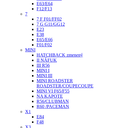
E63/E64
F12/F13
7
7 F F01/FF02
7 G G11/GG12
E23
E38
E65/E66
F01/F02
MINI
HATCHBACK zmenený
II NÁFUK
III R56
MINI I
MINI III
MINI ROADSTER
ROADSTER/COUPECOUPE
MINI VI F65/F55
NA KAPOTE
R56/CLUBMAN
R60 /PACEMAN
X1
E84
F48
X3