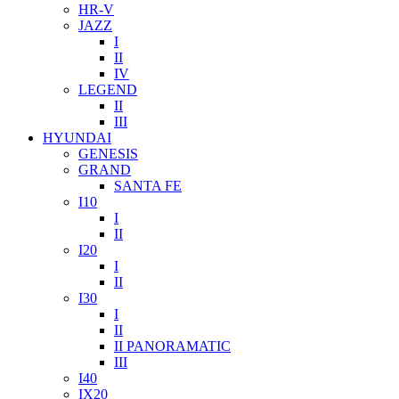
HR-V
JAZZ
I
II
IV
LEGEND
II
III
HYUNDAI
GENESIS
GRAND
SANTA FE
I10
I
II
I20
I
II
I30
I
II
II PANORAMATIC
III
I40
IX20