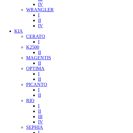
IV
WRANGLER
I
II
IV
KIA
CERATO
I
K2500
II
MAGENTIS
II
OPTIMA
I
II
PICANTO
I
II
RIO
I
II
III
IV
SEPHIA
I