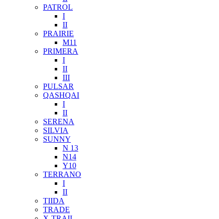
PATROL
I
II
PRAIRIE
M11
PRIMERA
I
II
III
PULSAR
QASHQAI
I
II
SERENA
SILVIA
SUNNY
N 13
N14
Y10
TERRANO
I
II
TIIDA
TRADE
X-TRAIL