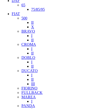
DAF
65
75/85/95
FIAT
500
II
X
BRAVO
I
II
CROMA
I
II
DOBLO
I
II
DUCATO
I
II
III
FIORINO
FULLBACK
MAREA
I
PANDA