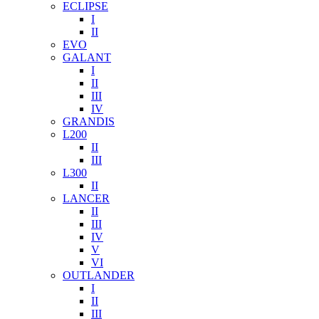
ECLIPSE
I
II
EVO
GALANT
I
II
III
IV
GRANDIS
L200
II
III
L300
II
LANCER
II
III
IV
V
VI
OUTLANDER
I
II
III