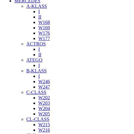
MERCEDES
A-KLASS
I
II
W168
W169
W176
W177
ACTROS
I
II
ATEGO
I
B-KLASS
I
W246
W247
C-CLASS
W202
W203
W204
W205
CL-CLASS
W215
W216