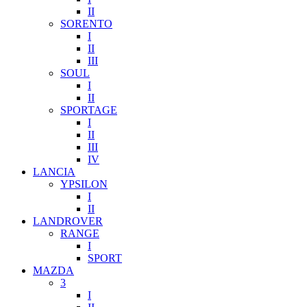
II
SORENTO
I
II
III
SOUL
I
II
SPORTAGE
I
II
III
IV
LANCIA
YPSILON
I
II
LANDROVER
RANGE
I
SPORT
MAZDA
3
I