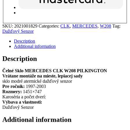
SKU:
2021001829
Categories:
CLK
,
MERCEDES
,
W208
Tag:
Dažďový Senzor
Description
Additional information
Description
Čelné Sklo MERCEDES CLK W208 PILKINGTON
Vrátane montáže na mieste, lepiacej sady
sklo modré atermické dažďový senzor
Pre ročník:
1997-2003
Rozmery:
1451×747
Karoséria a počet dverí:
Výbava a vlastnosti:
Dažďový Senzor
Additional information