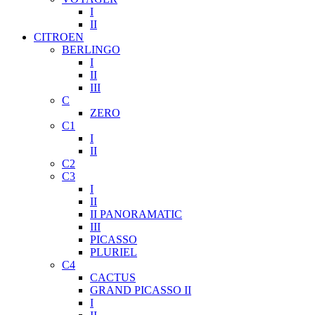
I
II
CITROEN
BERLINGO
I
II
III
C
ZERO
C1
I
II
C2
C3
I
II
II PANORAMATIC
III
PICASSO
PLURIEL
C4
CACTUS
GRAND PICASSO II
I