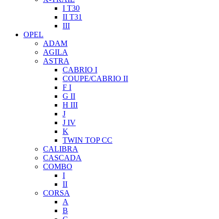
I T30
II T31
III
OPEL
ADAM
AGILA
ASTRA
CABRIO I
COUPE/CABRIO II
F I
G II
H III
J
J IV
K
TWIN TOP CC
CALIBRA
CASCADA
COMBO
I
II
CORSA
A
B