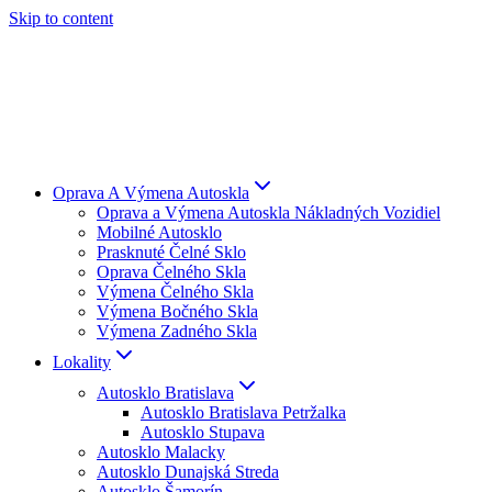
Skip to content
Oprava A Výmena Autoskla
Oprava a Výmena Autoskla Nákladných Vozidiel
Mobilné Autosklo
Prasknuté Čelné Sklo
Oprava Čelného Skla
Výmena Čelného Skla
Výmena Bočného Skla
Výmena Zadného Skla
Lokality
Autosklo Bratislava
Autosklo Bratislava Petržalka
Autosklo Stupava
Autosklo Malacky
Autosklo Dunajská Streda
Autosklo Šamorín