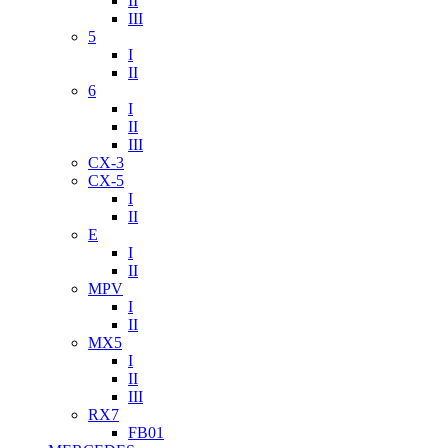
II
III
5
I
II
6
I
II
III
CX-3
CX-5
I
II
E
I
II
MPV
I
II
MX5
I
II
III
RX7
FB01