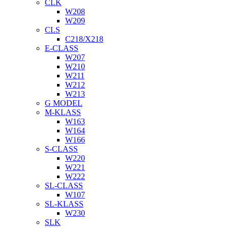
CLK
W208
W209
CLS
C218/X218
E-CLASS
W207
W210
W211
W212
W213
G MODEL
M-KLASS
W163
W164
W166
S-CLASS
W220
W221
W222
SL-CLASS
W107
SL-KLASS
W230
SLK