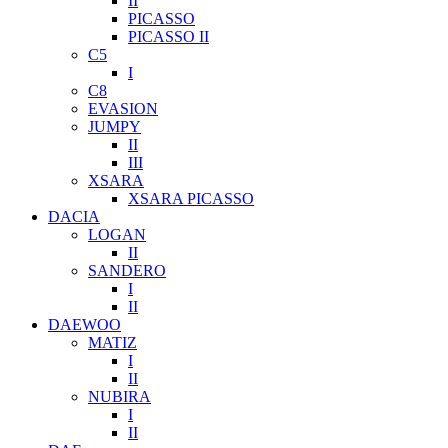
II
PICASSO
PICASSO II
C5
I
C8
EVASION
JUMPY
II
III
XSARA
XSARA PICASSO
DACIA
LOGAN
II
SANDERO
I
II
DAEWOO
MATIZ
I
II
NUBIRA
I
II