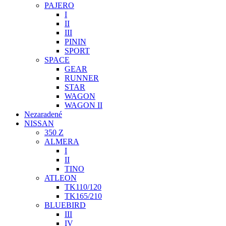
PAJERO
I
II
III
PININ
SPORT
SPACE
GEAR
RUNNER
STAR
WAGON
WAGON II
Nezaradené
NISSAN
350 Z
ALMERA
I
II
TINO
ATLEON
TK110/120
TK165/210
BLUEBIRD
III
IV