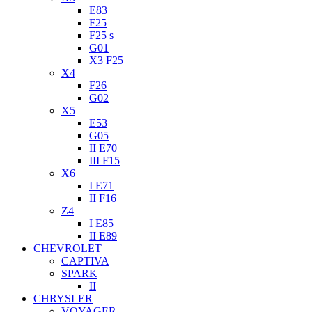
E83
F25
F25 s
G01
X3 F25
X4
F26
G02
X5
E53
G05
II E70
III F15
X6
I E71
II F16
Z4
I E85
II E89
CHEVROLET
CAPTIVA
SPARK
II
CHRYSLER
VOYAGER