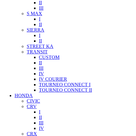
II
III
S MAX
I
II
SIERRA
I
II
STREET KA
TRANSIT
CUSTOM
II
III
IV
IV COURIER
TOURNEO CONNECT I
TOURNEO CONNECT II
HONDA
CIVIC
CRV
I
II
III
IV
CRX