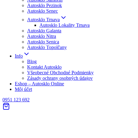
Autosklo Pezinok
Autosklo Senec
Autosklo Trnava
Autosklo Lokality Trnava
Autosklo Galanta
Autosklo Nitra
Autosklo Senica
Autosklo Topolčany
Info
Blog
Kontakt Autosklo
Všeobecné Obchodné Podmienky
Zásady ochrany osobných údajov
Eshop – Autosklo Online
Môj účet
0951 123 692