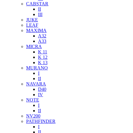
CABSTAR
II
III
JUKE
LEAF
MAXIMA
A32
A33
MICRA
K 11
K 12
K 13
MURANO
I
II
NAVARA
D40
IV
NOTE
I
II
NV200
PATHFINDER
I
II