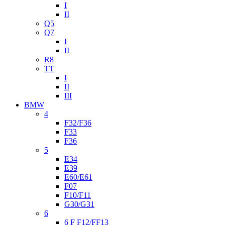
I
II
Q5
Q7
I
II
R8
TT
I
II
III
BMW
4
F32/F36
F33
F36
5
E34
E39
E60/E61
F07
F10/F11
G30/G31
6
6 F F12/FF13