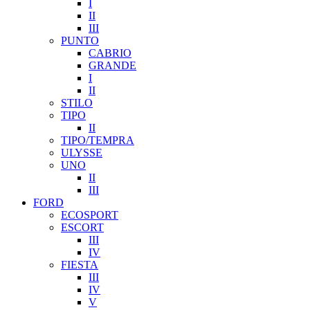
I
II
III
PUNTO
CABRIO
GRANDE
I
II
STILO
TIPO
II
TIPO/TEMPRA
ULYSSE
UNO
II
III
FORD
ECOSPORT
ESCORT
III
IV
FIESTA
III
IV
V