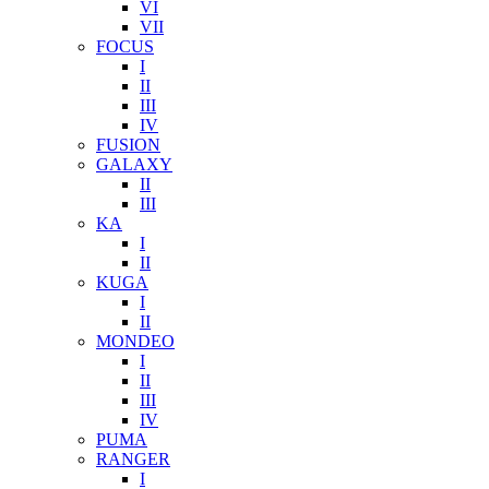
VI
VII
FOCUS
I
II
III
IV
FUSION
GALAXY
II
III
KA
I
II
KUGA
I
II
MONDEO
I
II
III
IV
PUMA
RANGER
I