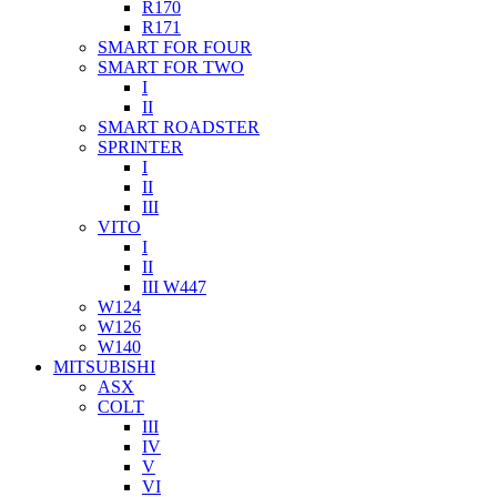
R170
R171
SMART FOR FOUR
SMART FOR TWO
I
II
SMART ROADSTER
SPRINTER
I
II
III
VITO
I
II
III W447
W124
W126
W140
MITSUBISHI
ASX
COLT
III
IV
V
VI