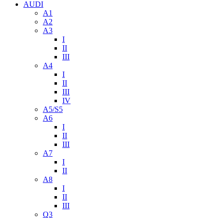
AUDI
A1
A2
A3
I
II
III
A4
I
II
III
IV
A5/S5
A6
I
II
III
A7
I
II
A8
I
II
III
Q3