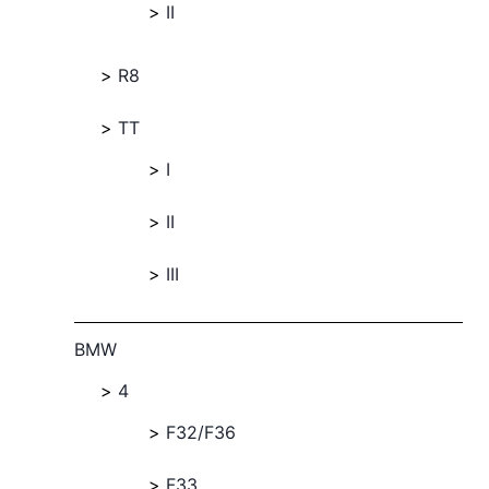
II
R8
TT
I
II
III
BMW
4
F32/F36
F33