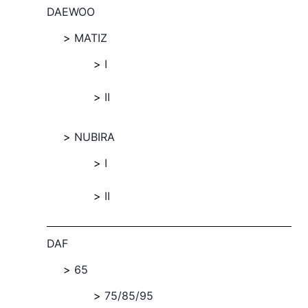
DAEWOO
MATIZ
I
II
NUBIRA
I
II
DAF
65
75/85/95