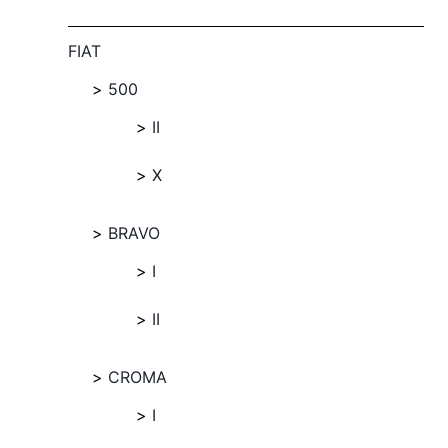
FIAT
500
II
X
BRAVO
I
II
CROMA
I