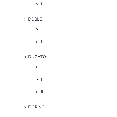
II
DOBLO
I
II
DUCATO
I
II
III
FIORINO