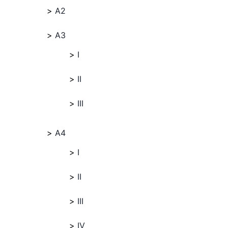
A2
A3
I
II
III
A4
I
II
III
IV