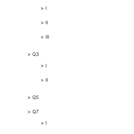
I
II
III
Q3
I
II
Q5
Q7
I