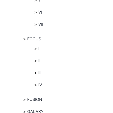
V
VI
VII
FOCUS
I
II
III
IV
FUSION
GALAXY