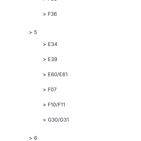
F36
5
E34
E39
E60/E61
F07
F10/F11
G30/G31
6