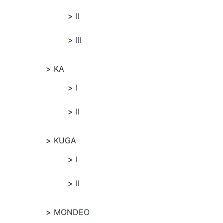
II
III
KA
I
II
KUGA
I
II
MONDEO