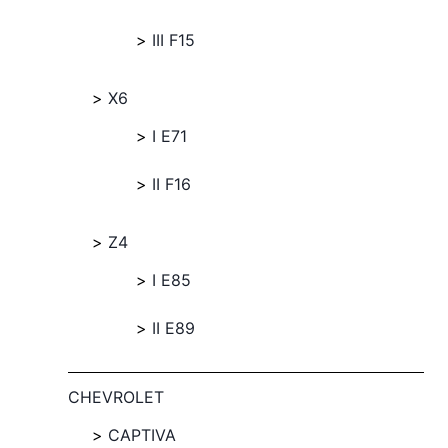
III F15
X6
I E71
II F16
Z4
I E85
II E89
CHEVROLET
CAPTIVA