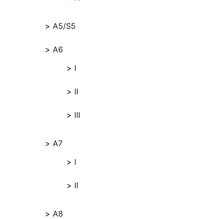
A5/S5
A6
I
II
III
A7
I
II
A8