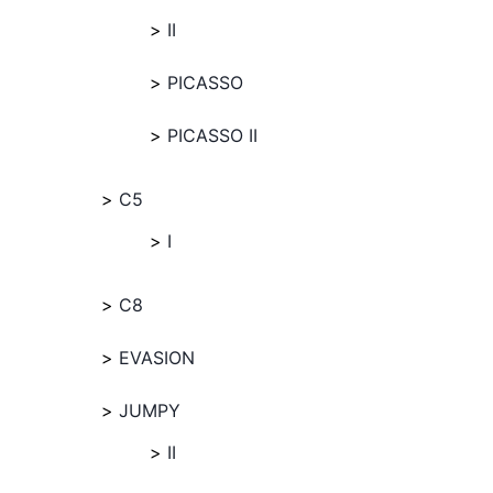
II
PICASSO
PICASSO II
C5
I
C8
EVASION
JUMPY
II