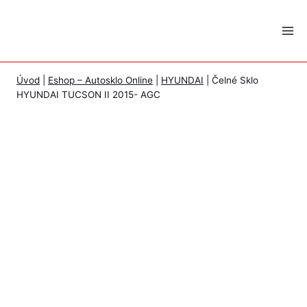
Skip
to
content
Úvod
|
Eshop – Autosklo Online
|
HYUNDAI
|
Čelné Sklo
HYUNDAI TUCSON II 2015- AGC