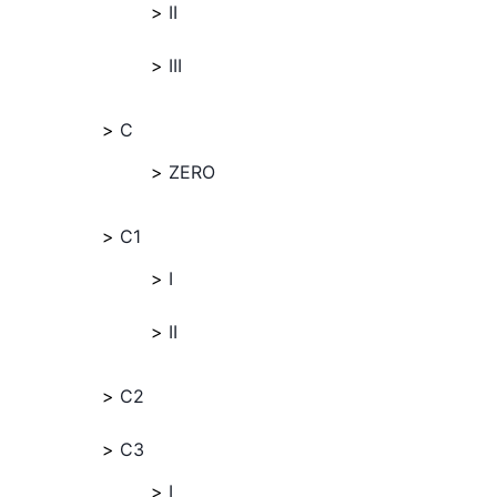
II
III
C
ZERO
C1
I
II
C2
C3
I