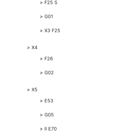
F25 S
G01
X3 F25
X4
F26
G02
X5
E53
G05
II E70