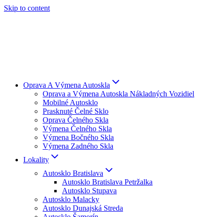
Skip to content
Oprava A Výmena Autoskla
Oprava a Výmena Autoskla Nákladných Vozidiel
Mobilné Autosklo
Prasknuté Čelné Sklo
Oprava Čelného Skla
Výmena Čelného Skla
Výmena Bočného Skla
Výmena Zadného Skla
Lokality
Autosklo Bratislava
Autosklo Bratislava Petržalka
Autosklo Stupava
Autosklo Malacky
Autosklo Dunajská Streda
Autosklo Šamorín