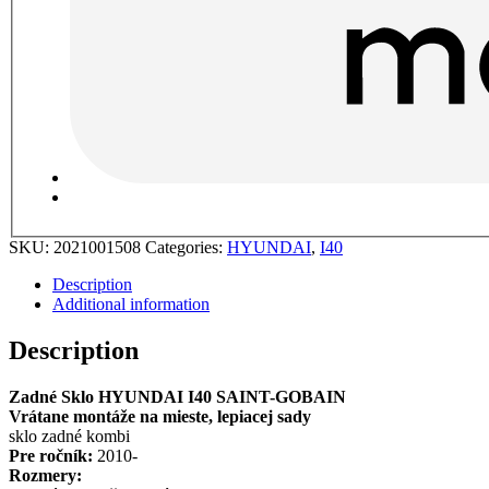
SKU:
2021001508
Categories:
HYUNDAI
,
I40
Description
Additional information
Description
Zadné Sklo HYUNDAI I40 SAINT-GOBAIN
Vrátane montáže na mieste, lepiacej sady
sklo zadné kombi
Pre ročník:
2010-
Rozmery: