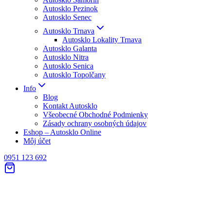
Autosklo Pezinok
Autosklo Senec
Autosklo Trnava
Autosklo Lokality Trnava
Autosklo Galanta
Autosklo Nitra
Autosklo Senica
Autosklo Topolčany
Info
Blog
Kontakt Autosklo
Všeobecné Obchodné Podmienky
Zásady ochrany osobných údajov
Eshop – Autosklo Online
Môj účet
0951 123 692