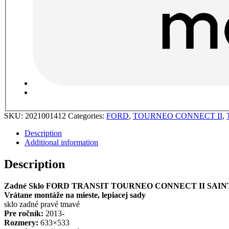
SKU:
2021001412
Categories:
FORD
,
TOURNEO CONNECT II
,
Description
Additional information
Description
Zadné Sklo FORD TRANSIT TOURNEO CONNECT II SAI
Vrátane montáže na mieste, lepiacej sady
sklo zadné pravé tmavé
Pre ročník:
2013-
Rozmery:
633×533