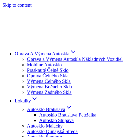
Skip to content
Oprava A Výmena Autoskla
Oprava a Výmena Autoskla Nákladných Vozidiel
Mobilné Autosklo
Prasknuté Čelné Sklo
Oprava Čelného Skla
Výmena Čelného Skla
Výmena Bočného Skla
Výmena Zadného Skla
Lokality
Autosklo Bratislava
Autosklo Bratislava Petržalka
Autosklo Stupava
Autosklo Malacky
Autosklo Dunajská Streda
Autosklo Šamorín