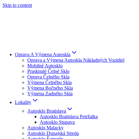
Skip to content
Oprava A Výmena Autoskla
Oprava a Výmena Autoskla Nákladných Vozidiel
Mobilné Autosklo
Prasknuté Čelné Sklo
Oprava Čelného Skla
Výmena Čelného Skla
Výmena Bočného Skla
Výmena Zadného Skla
Lokality
Autosklo Bratislava
Autosklo Bratislava Petržalka
Autosklo Stupava
Autosklo Malacky
Autosklo Dunajská Streda
Autosklo Šamorín