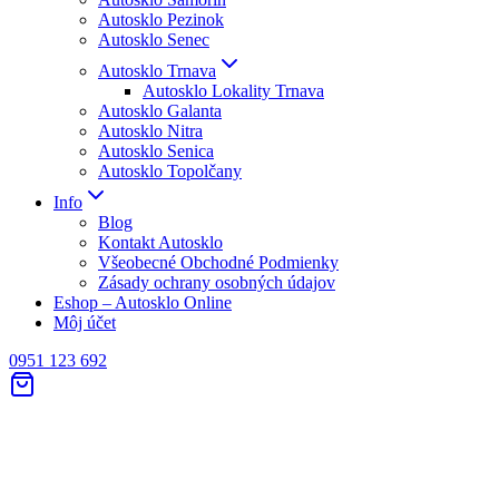
Autosklo Pezinok
Autosklo Senec
Autosklo Trnava
Autosklo Lokality Trnava
Autosklo Galanta
Autosklo Nitra
Autosklo Senica
Autosklo Topolčany
Info
Blog
Kontakt Autosklo
Všeobecné Obchodné Podmienky
Zásady ochrany osobných údajov
Eshop – Autosklo Online
Môj účet
0951 123 692