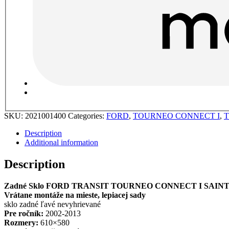
SKU:
2021001400
Categories:
FORD
,
TOURNEO CONNECT I
,
T
Description
Additional information
Description
Zadné Sklo FORD TRANSIT TOURNEO CONNECT I SAIN
Vrátane montáže na mieste, lepiacej sady
sklo zadné ľavé nevyhrievané
Pre ročník:
2002-2013
Rozmery:
610×580