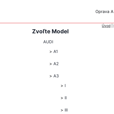
Skip
to
Oprava A
content
Úvod
|
Zvoľte Model
AUDI
A1
A2
A3
I
II
III