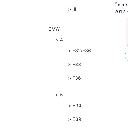
Čelné 
III
2012 
BMW
4
F32/F36
F33
F36
5
E34
E39