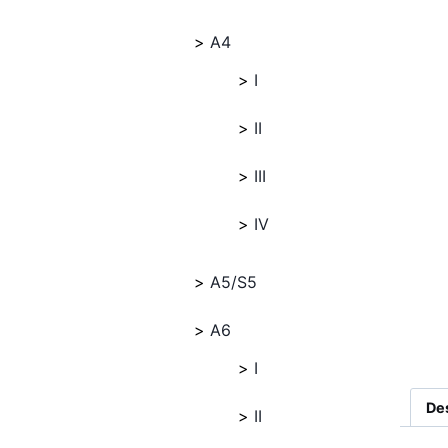
A4
I
II
III
IV
A5/S5
A6
I
De
II