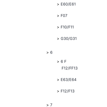
E60/E61
F07
F10/F11
G30/G31
6
6 F
F12/FF13
E63/E64
F12/F13
7