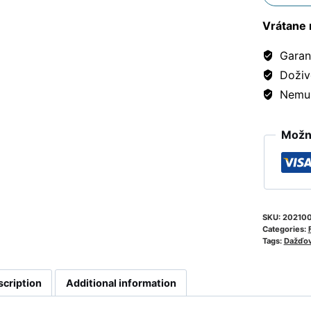
Vrátane 
Garanc
Doživ
Nemusí
Možno
SKU:
202100
Categories:
Tags:
Dažďov
scription
Additional information