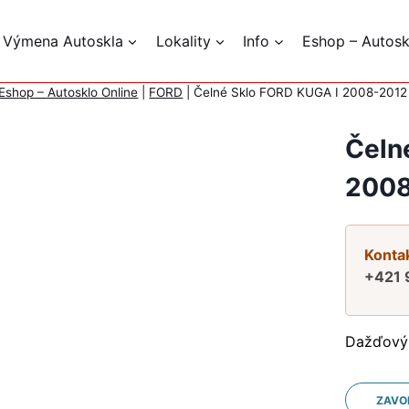
 Výmena Autoskla
Lokality
Info
Eshop – Autosk
Eshop – Autosklo Online
|
FORD
|
Čelné Sklo FORD KUGA I 2008-201
Čeln
2008
Kontak
+421 
Dažďový 
ZAVO