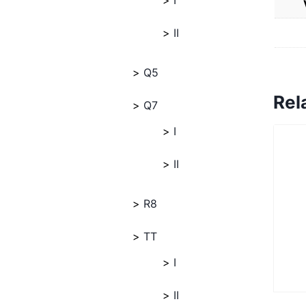
I
II
Q5
Rel
Q7
I
II
R8
TT
I
II