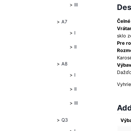
III
Des
Čelné
A7
Vráta
I
sklo 
Pre ro
II
Rozme
Karosé
A8
Výbava
Dažďo
I
Vyhri
II
III
Add
Q3
Výba