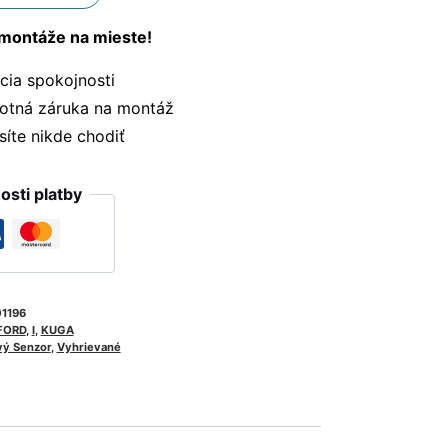
montáže na mieste!
ia spokojnosti
otná záruka na montáž
te nikde chodiť
sti platby
1196
FORD
,
I
,
KUGA
ý Senzor
,
Vyhrievané