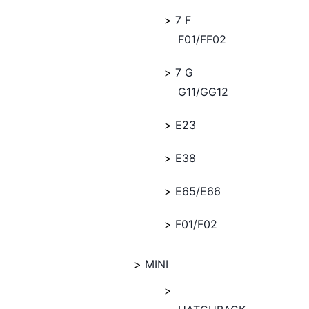
7 F
F01/FF02
7 G
G11/GG12
E23
E38
E65/E66
F01/F02
MINI