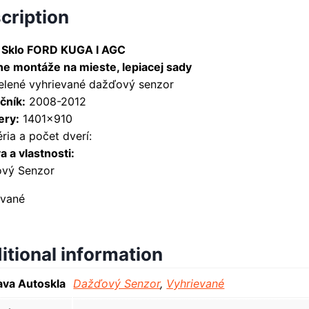
cription
 Sklo FORD KUGA I AGC
ne montáže na mieste, lepiacej sady
zelené vyhrievané dažďový senzor
čník:
2008-2012
ry:
1401×910
ria a počet dverí:
 a vlastnosti:
vý Senzor
evané
itional information
va Autoskla
Dažďový Senzor
,
Vyhrievané