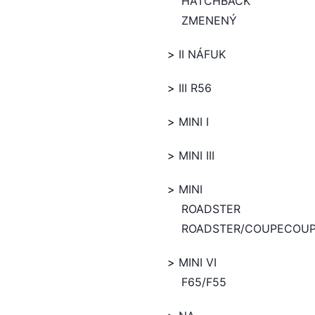
HATCHBACK
ZMENENÝ
II NÁFUK
III R56
MINI I
MINI III
MINI
ROADSTER
ROADSTER/COUPECOU
MINI VI
F65/F55