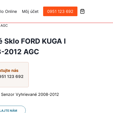
lo Online
Môj účet
0951 123 692
2 AGC
é Sklo FORD KUGA I
-2012 AGC
tujte nás
951 123 692
Senzor Vyhrievané 2008-2012
LAJTE NÁM