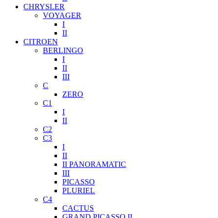
CHRYSLER
VOYAGER
I
II
CITROEN
BERLINGO
I
II
III
C
ZERO
C1
I
II
C2
C3
I
II
II PANORAMATIC
III
PICASSO
PLURIEL
C4
CACTUS
GRAND PICASSO II