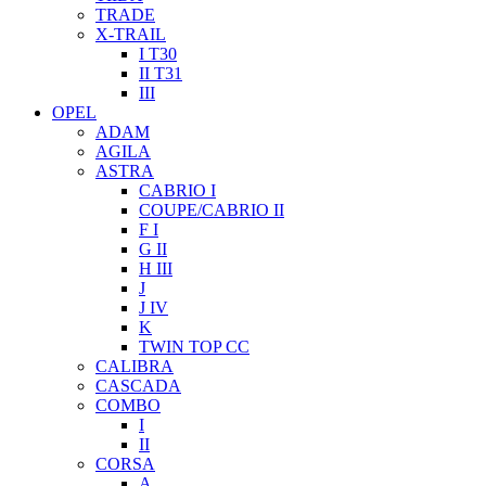
TRADE
X-TRAIL
I T30
II T31
III
OPEL
ADAM
AGILA
ASTRA
CABRIO I
COUPE/CABRIO II
F I
G II
H III
J
J IV
K
TWIN TOP CC
CALIBRA
CASCADA
COMBO
I
II
CORSA
A