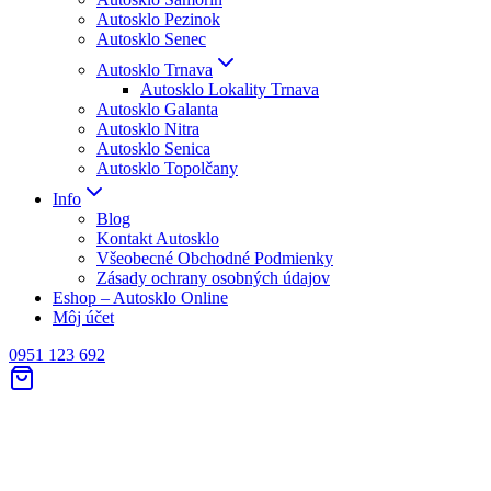
Autosklo Pezinok
Autosklo Senec
Autosklo Trnava
Autosklo Lokality Trnava
Autosklo Galanta
Autosklo Nitra
Autosklo Senica
Autosklo Topolčany
Info
Blog
Kontakt Autosklo
Všeobecné Obchodné Podmienky
Zásady ochrany osobných údajov
Eshop – Autosklo Online
Môj účet
0951 123 692