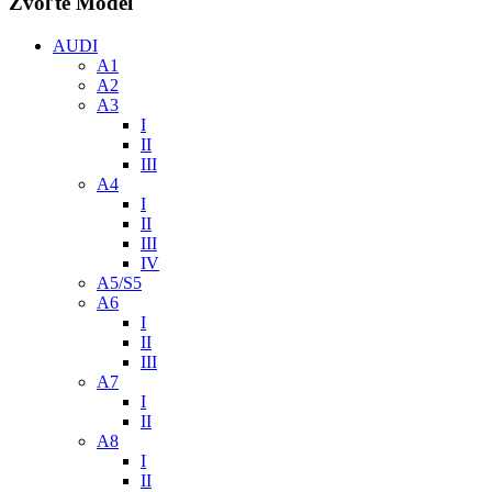
Zvoľte Model
AUDI
A1
A2
A3
I
II
III
A4
I
II
III
IV
A5/S5
A6
I
II
III
A7
I
II
A8
I
II