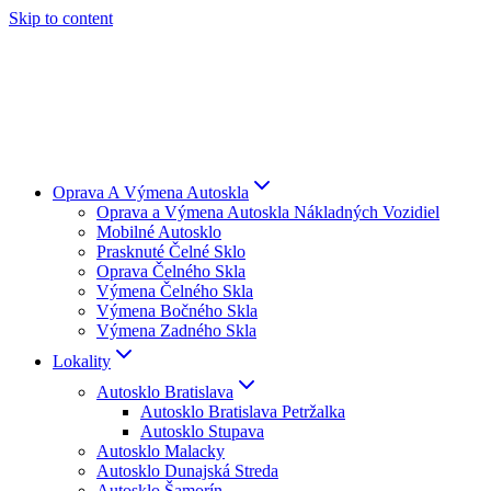
Skip to content
Oprava A Výmena Autoskla
Oprava a Výmena Autoskla Nákladných Vozidiel
Mobilné Autosklo
Prasknuté Čelné Sklo
Oprava Čelného Skla
Výmena Čelného Skla
Výmena Bočného Skla
Výmena Zadného Skla
Lokality
Autosklo Bratislava
Autosklo Bratislava Petržalka
Autosklo Stupava
Autosklo Malacky
Autosklo Dunajská Streda
Autosklo Šamorín