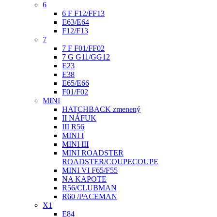
6
6 F F12/FF13
E63/E64
F12/F13
7
7 F F01/FF02
7 G G11/GG12
E23
E38
E65/E66
F01/F02
MINI
HATCHBACK zmenený
II NÁFUK
III R56
MINI I
MINI III
MINI ROADSTER
ROADSTER/COUPECOUPE
MINI VI F65/F55
NA KAPOTE
R56/CLUBMAN
R60 /PACEMAN
X1
E84