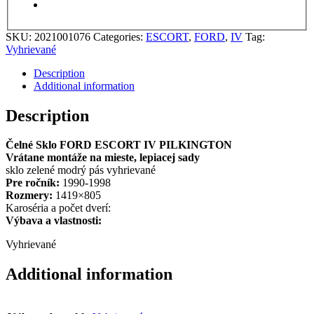
SKU:
2021001076
Categories:
ESCORT
,
FORD
,
IV
Tag:
Vyhrievané
Description
Additional information
Description
Čelné Sklo FORD ESCORT IV PILKINGTON
Vrátane montáže na mieste, lepiacej sady
sklo zelené modrý pás vyhrievané
Pre ročník:
1990-1998
Rozmery:
1419×805
Karoséria a počet dverí:
Výbava a vlastnosti:
Vyhrievané
Additional information