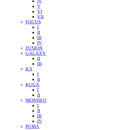
IV
V
VI
VII
FOCUS
I
II
III
IV
FUSION
GALAXY
II
III
KA
I
II
KUGA
I
II
MONDEO
I
II
III
IV
PUMA