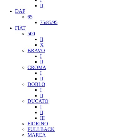
II
DAF
65
75/85/95
FIAT
500
II
X
BRAVO
I
II
CROMA
I
II
DOBLO
I
II
DUCATO
I
II
III
FIORINO
FULLBACK
MAREA