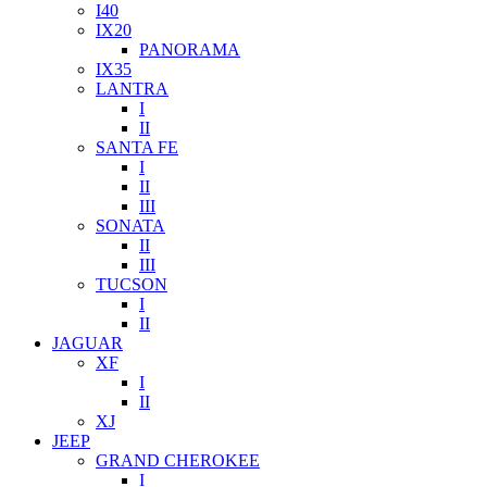
I40
IX20
PANORAMA
IX35
LANTRA
I
II
SANTA FE
I
II
III
SONATA
II
III
TUCSON
I
II
JAGUAR
XF
I
II
XJ
JEEP
GRAND CHEROKEE
I