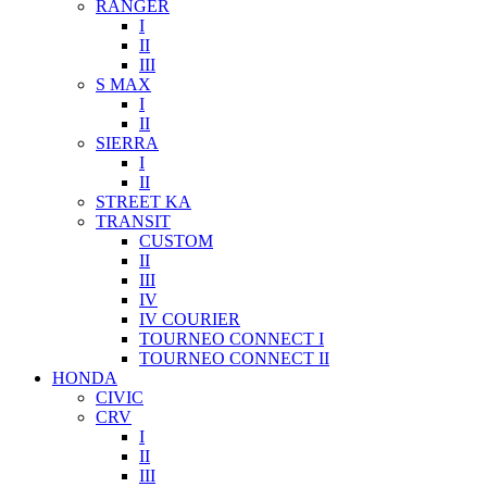
RANGER
I
II
III
S MAX
I
II
SIERRA
I
II
STREET KA
TRANSIT
CUSTOM
II
III
IV
IV COURIER
TOURNEO CONNECT I
TOURNEO CONNECT II
HONDA
CIVIC
CRV
I
II
III