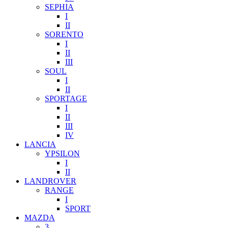
SEPHIA
I
II
SORENTO
I
II
III
SOUL
I
II
SPORTAGE
I
II
III
IV
LANCIA
YPSILON
I
II
LANDROVER
RANGE
I
SPORT
MAZDA
3