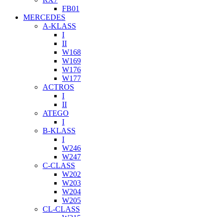
FB01
MERCEDES
A-KLASS
I
II
W168
W169
W176
W177
ACTROS
I
II
ATEGO
I
B-KLASS
I
W246
W247
C-CLASS
W202
W203
W204
W205
CL-CLASS