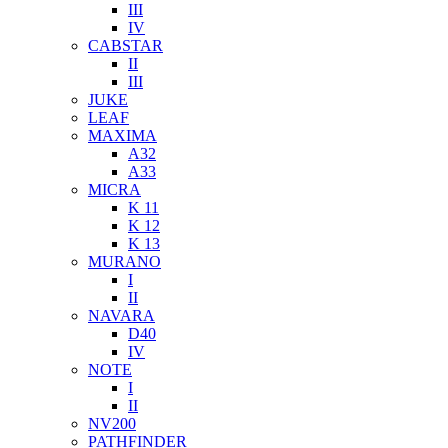
III
IV
CABSTAR
II
III
JUKE
LEAF
MAXIMA
A32
A33
MICRA
K 11
K 12
K 13
MURANO
I
II
NAVARA
D40
IV
NOTE
I
II
NV200
PATHFINDER