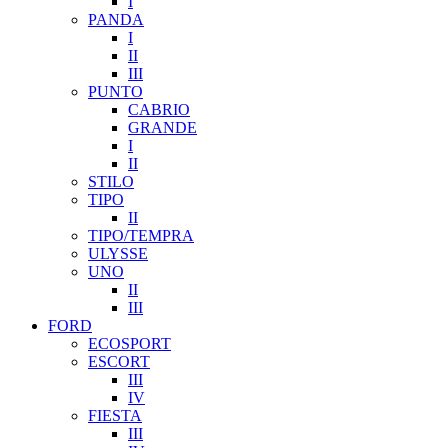
I
PANDA
I
II
III
PUNTO
CABRIO
GRANDE
I
II
STILO
TIPO
II
TIPO/TEMPRA
ULYSSE
UNO
II
III
FORD
ECOSPORT
ESCORT
III
IV
FIESTA
III