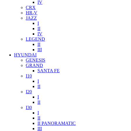
IV
CRX
HR-V
JAZZ
I
II
IV
LEGEND
II
III
HYUNDAI
GENESIS
GRAND
SANTA FE
I10
I
II
I20
I
II
I30
I
II
II PANORAMATIC
III