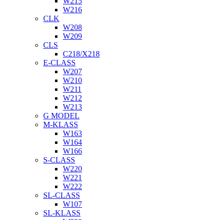
W215
W216
CLK
W208
W209
CLS
C218/X218
E-CLASS
W207
W210
W211
W212
W213
G MODEL
M-KLASS
W163
W164
W166
S-CLASS
W220
W221
W222
SL-CLASS
W107
SL-KLASS