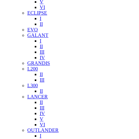
V
VI
ECLIPSE
I
II
EVO
GALANT
I
II
III
IV
GRANDIS
L200
II
III
L300
II
LANCER
II
III
IV
V
VI
OUTLANDER
I