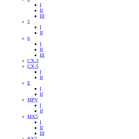
I
II
III
5
I
II
6
I
II
III
CX-3
CX-5
I
II
E
I
II
MPV
I
II
MX5
I
II
III
RX7