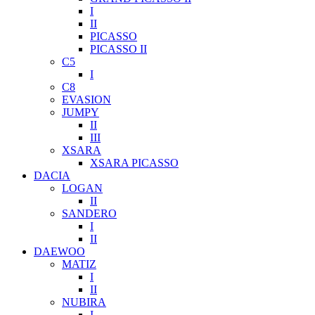
I
II
PICASSO
PICASSO II
C5
I
C8
EVASION
JUMPY
II
III
XSARA
XSARA PICASSO
DACIA
LOGAN
II
SANDERO
I
II
DAEWOO
MATIZ
I
II
NUBIRA
I