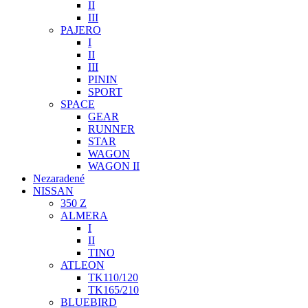
II
III
PAJERO
I
II
III
PININ
SPORT
SPACE
GEAR
RUNNER
STAR
WAGON
WAGON II
Nezaradené
NISSAN
350 Z
ALMERA
I
II
TINO
ATLEON
TK110/120
TK165/210
BLUEBIRD