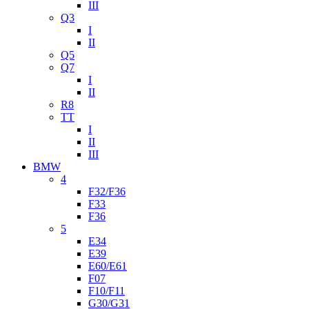
III
Q3
I
II
Q5
Q7
I
II
R8
TT
I
II
III
BMW
4
F32/F36
F33
F36
5
E34
E39
E60/E61
F07
F10/F11
G30/G31