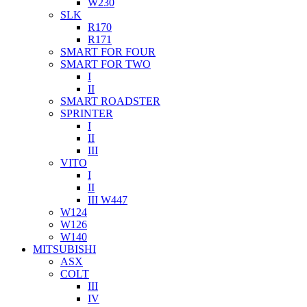
W230
SLK
R170
R171
SMART FOR FOUR
SMART FOR TWO
I
II
SMART ROADSTER
SPRINTER
I
II
III
VITO
I
II
III W447
W124
W126
W140
MITSUBISHI
ASX
COLT
III
IV