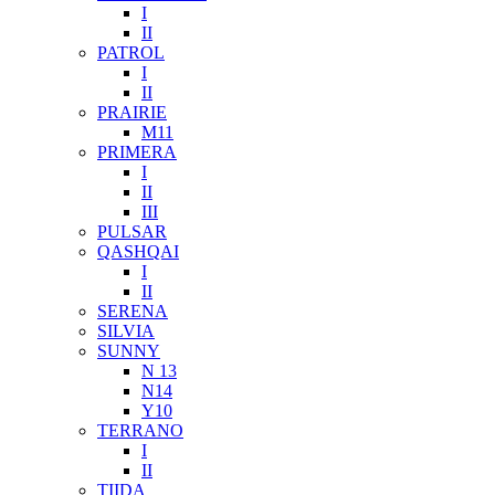
I
II
PATROL
I
II
PRAIRIE
M11
PRIMERA
I
II
III
PULSAR
QASHQAI
I
II
SERENA
SILVIA
SUNNY
N 13
N14
Y10
TERRANO
I
II
TIIDA