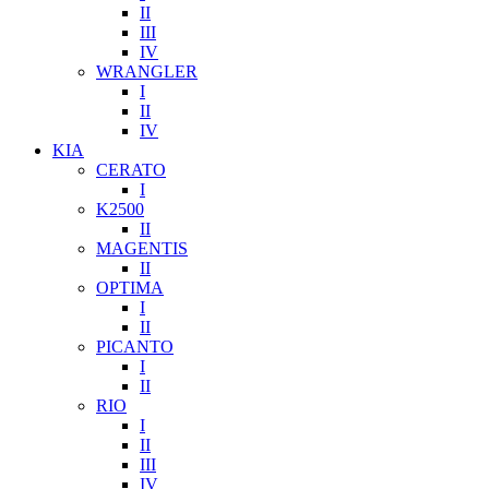
II
III
IV
WRANGLER
I
II
IV
KIA
CERATO
I
K2500
II
MAGENTIS
II
OPTIMA
I
II
PICANTO
I
II
RIO
I
II
III
IV