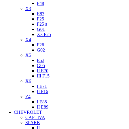
F48
X3
E83
F25
F25 s
G01
X3 F25
X4
F26
G02
X5
E53
G05
II E70
III F15
X6
I E71
II F16
Z4
I E85
II E89
CHEVROLET
CAPTIVA
SPARK
II