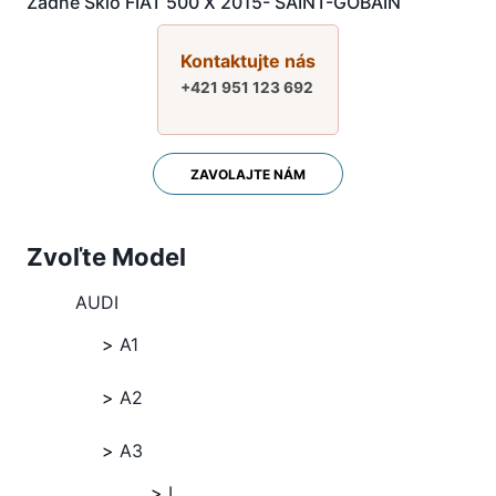
Zadné Sklo FIAT 500 X 2015- SAINT-GOBAIN
Kontaktujte nás
+421 951 123 692
ZAVOLAJTE NÁM
Zvoľte Model
AUDI
A1
A2
A3
I