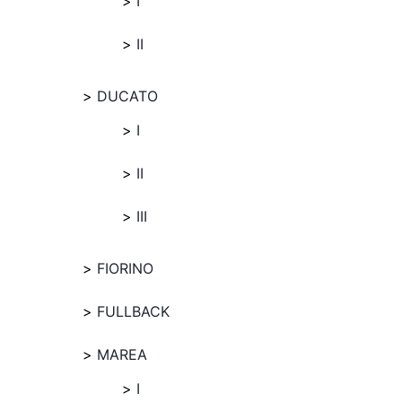
I
II
DUCATO
I
II
III
FIORINO
FULLBACK
MAREA
I