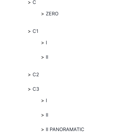
C
ZERO
C1
I
II
C2
C3
I
II
II PANORAMATIC