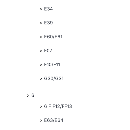
E34
E39
E60/E61
F07
F10/F11
G30/G31
6
6 F F12/FF13
E63/E64