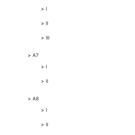
I
II
III
A7
I
II
A8
I
II