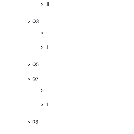
III
Q3
I
II
Q5
Q7
I
II
R8