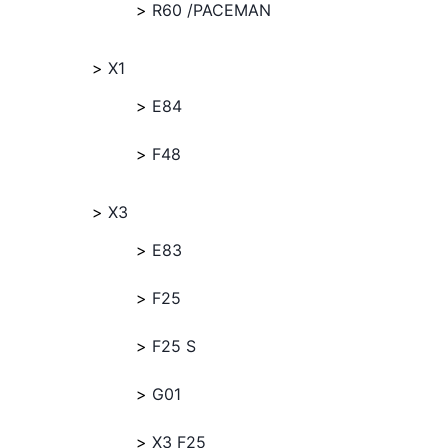
R60 /PACEMAN
X1
E84
F48
X3
E83
F25
F25 S
G01
X3 F25