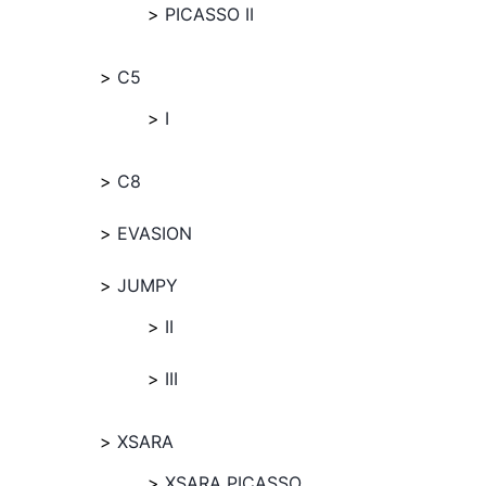
PICASSO II
C5
I
C8
EVASION
JUMPY
II
III
XSARA
XSARA PICASSO