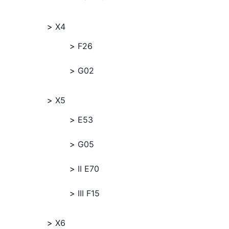
X4
F26
G02
X5
E53
G05
II E70
III F15
X6