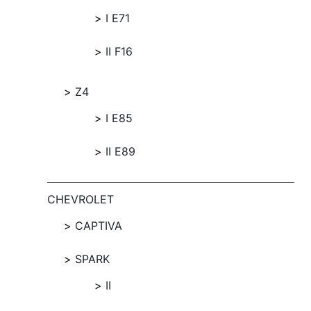
I E71
II F16
Z4
I E85
II E89
CHEVROLET
CAPTIVA
SPARK
II