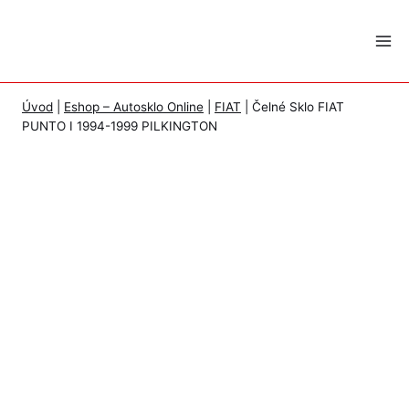
Skip
to
content
Úvod
|
Eshop – Autosklo Online
|
FIAT
|
Čelné Sklo FIAT
PUNTO I 1994-1999 PILKINGTON