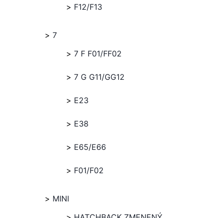
F12/F13
7
7 F F01/FF02
7 G G11/GG12
E23
E38
E65/E66
F01/F02
MINI
HATCHBACK ZMENENÝ