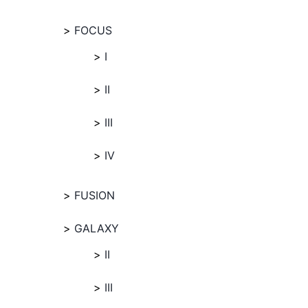
FOCUS
I
II
III
IV
FUSION
GALAXY
II
III