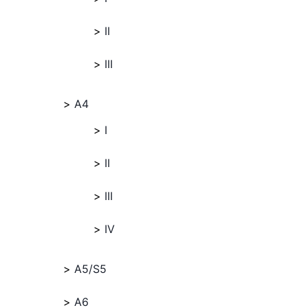
II
III
A4
I
II
III
IV
A5/S5
A6