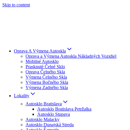
Skip to content
Oprava A Výmena Autoskla
Oprava a Výmena Autoskla Nákladných Vozidiel
Mobilné Autosklo
Prasknuté Čelné Sklo
Oprava Čelného Skla
Výmena Čelného Skla
Výmena Bočného Skla
Výmena Zadného Skla
Lokality
Autosklo Bratislava
Autosklo Bratislava Petržalka
Autosklo Stupava
Autosklo Malacky
Autosklo Dunajská Streda
Autosklo Šamorín