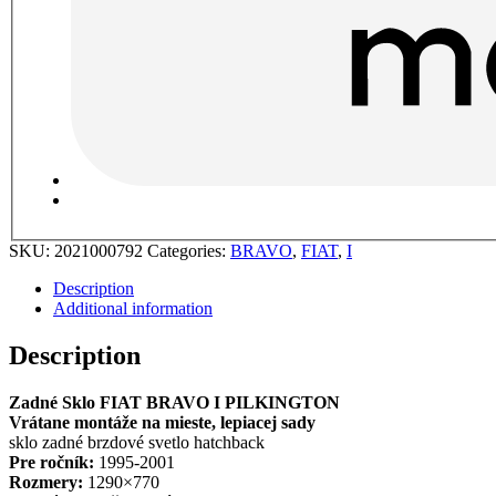
SKU:
2021000792
Categories:
BRAVO
,
FIAT
,
I
Description
Additional information
Description
Zadné Sklo FIAT BRAVO I PILKINGTON
Vrátane montáže na mieste, lepiacej sady
sklo zadné brzdové svetlo hatchback
Pre ročník:
1995-2001
Rozmery:
1290×770