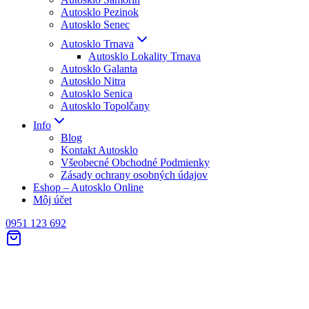
Autosklo Pezinok
Autosklo Senec
Autosklo Trnava
Autosklo Lokality Trnava
Autosklo Galanta
Autosklo Nitra
Autosklo Senica
Autosklo Topolčany
Info
Blog
Kontakt Autosklo
Všeobecné Obchodné Podmienky
Zásady ochrany osobných údajov
Eshop – Autosklo Online
Môj účet
0951 123 692