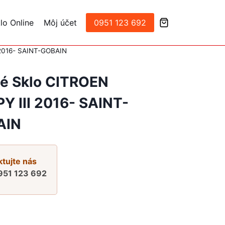
lo Online
Môj účet
0951 123 692
 2016- SAINT-GOBAIN
é Sklo CITROEN
Y III 2016- SAINT-
AIN
tujte nás
951 123 692