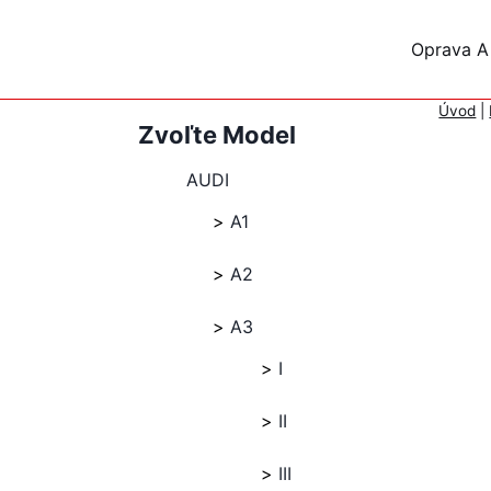
Skip
to
Oprava A
content
Úvod
|
Zvoľte Model
AUDI
A1
A2
A3
I
II
III