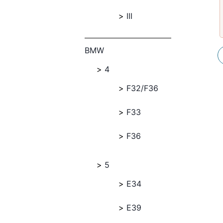
III
BMW
4
F32/F36
F33
F36
5
E34
E39