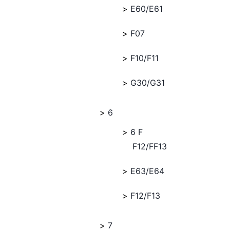
E60/E61
F07
F10/F11
G30/G31
6
6 F
F12/FF13
E63/E64
F12/F13
7