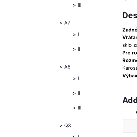
III
Des
A7
Zadné
I
Vráta
sklo 
II
Pre ro
Rozme
A8
Karosé
Výbava
I
II
Add
III
Q3