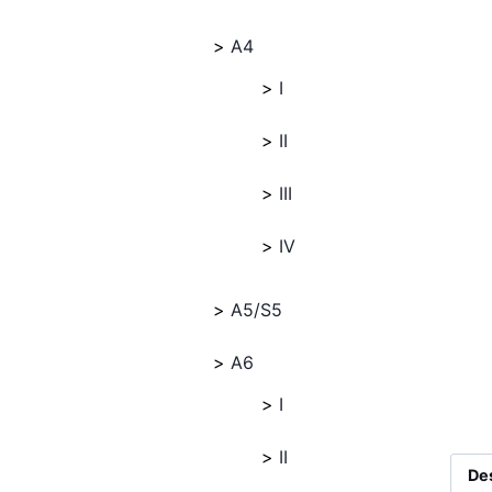
A4
I
II
III
IV
A5/S5
A6
I
II
De