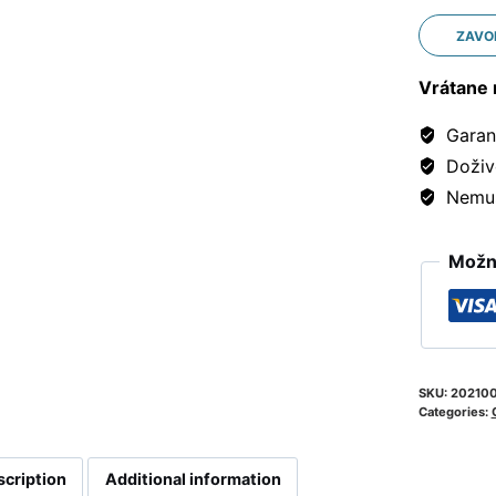
ZAVO
Vrátane 
Garanc
Doživ
Nemusí
Možno
SKU:
20210
Categories:
scription
Additional information