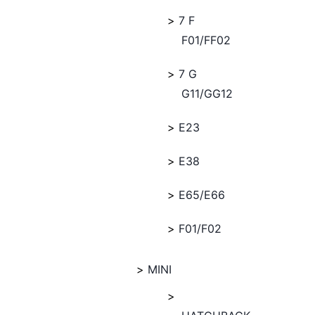
7 F
F01/FF02
7 G
G11/GG12
E23
E38
E65/E66
F01/F02
MINI