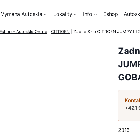
 Výmena Autoskla
Lokality
Info
Eshop – Autosk
Eshop – Autosklo Online
|
CITROEN
|
Zadné Sklo CITROEN JUMPY III
Zadn
JUMP
GOB
Kontak
+421 
2016-