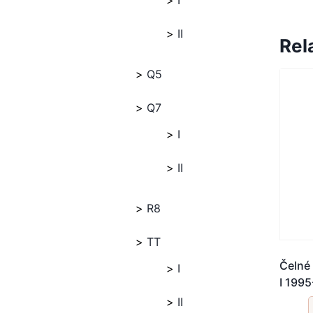
I
II
Rel
Q5
Q7
I
II
R8
TT
Čelné
I
I 199
II