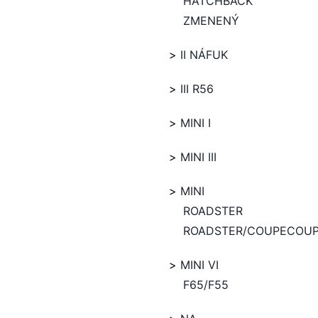
HATCHBACK
ZMENENÝ
II NÁFUK
III R56
MINI I
MINI III
MINI
ROADSTER
ROADSTER/COUPECOU
MINI VI
F65/F55