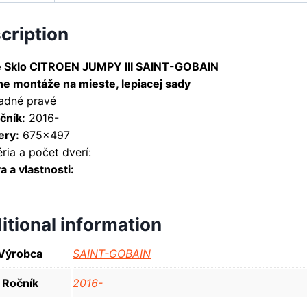
cription
 Sklo CITROEN JUMPY III SAINT-GOBAIN
ne montáže na mieste, lepiacej sady
zadné pravé
čník:
2016-
ry:
675×497
ria a počet dverí:
 a vlastnosti:
itional information
Výrobca
SAINT-GOBAIN
Ročník
2016-