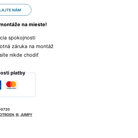
LAJTE NÁM
montáže na mieste!
ia spokojnosti
otná záruka na montáž
te nikde chodiť
sti platby
00720
CITROEN
,
III
,
JUMPY