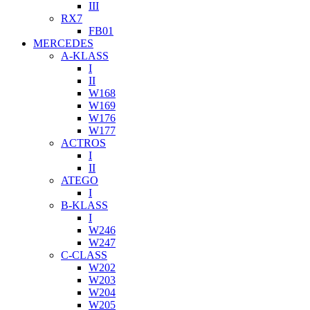
III
RX7
FB01
MERCEDES
A-KLASS
I
II
W168
W169
W176
W177
ACTROS
I
II
ATEGO
I
B-KLASS
I
W246
W247
C-CLASS
W202
W203
W204
W205