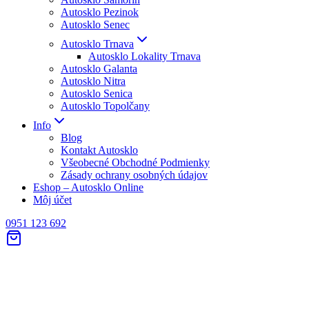
Autosklo Pezinok
Autosklo Senec
Autosklo Trnava
Autosklo Lokality Trnava
Autosklo Galanta
Autosklo Nitra
Autosklo Senica
Autosklo Topolčany
Info
Blog
Kontakt Autosklo
Všeobecné Obchodné Podmienky
Zásady ochrany osobných údajov
Eshop – Autosklo Online
Môj účet
0951 123 692