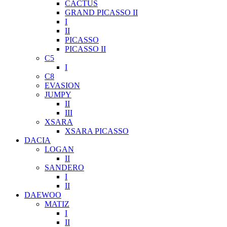
CACTUS
GRAND PICASSO II
I
II
PICASSO
PICASSO II
C5
I
C8
EVASION
JUMPY
II
III
XSARA
XSARA PICASSO
DACIA
LOGAN
II
SANDERO
I
II
DAEWOO
MATIZ
I
II