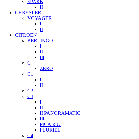
SPARK
II
CHRYSLER
VOYAGER
I
II
CITROEN
BERLINGO
I
II
III
C
ZERO
C1
I
II
C2
C3
I
II
II PANORAMATIC
III
PICASSO
PLURIEL
C4