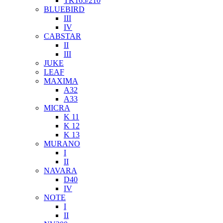
TK165/210
BLUEBIRD
III
IV
CABSTAR
II
III
JUKE
LEAF
MAXIMA
A32
A33
MICRA
K 11
K 12
K 13
MURANO
I
II
NAVARA
D40
IV
NOTE
I
II