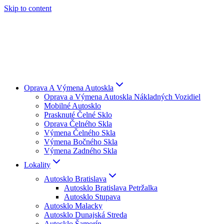
Skip to content
Oprava A Výmena Autoskla
Oprava a Výmena Autoskla Nákladných Vozidiel
Mobilné Autosklo
Prasknuté Čelné Sklo
Oprava Čelného Skla
Výmena Čelného Skla
Výmena Bočného Skla
Výmena Zadného Skla
Lokality
Autosklo Bratislava
Autosklo Bratislava Petržalka
Autosklo Stupava
Autosklo Malacky
Autosklo Dunajská Streda
Autosklo Šamorín