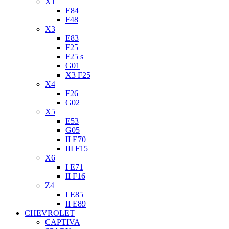
X1
E84
F48
X3
E83
F25
F25 s
G01
X3 F25
X4
F26
G02
X5
E53
G05
II E70
III F15
X6
I E71
II F16
Z4
I E85
II E89
CHEVROLET
CAPTIVA