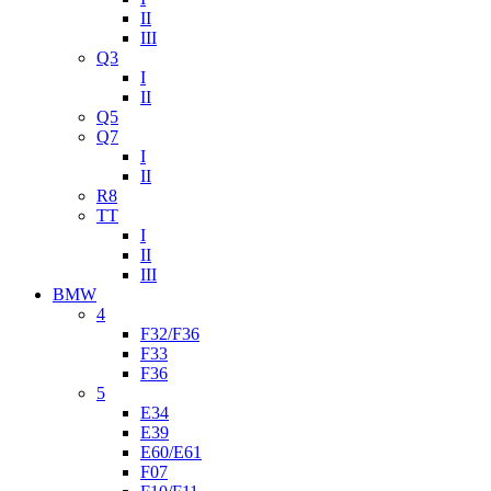
II
III
Q3
I
II
Q5
Q7
I
II
R8
TT
I
II
III
BMW
4
F32/F36
F33
F36
5
E34
E39
E60/E61
F07