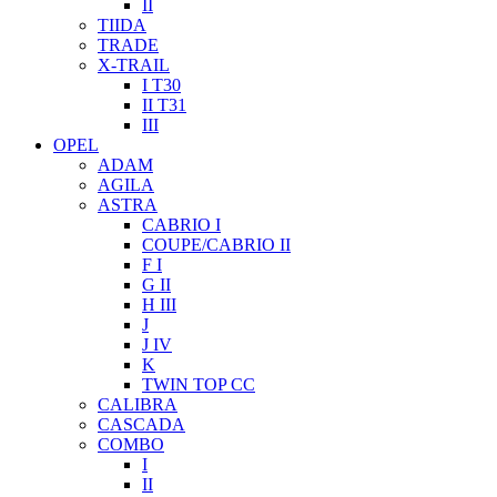
II
TIIDA
TRADE
X-TRAIL
I T30
II T31
III
OPEL
ADAM
AGILA
ASTRA
CABRIO I
COUPE/CABRIO II
F I
G II
H III
J
J IV
K
TWIN TOP CC
CALIBRA
CASCADA
COMBO
I
II