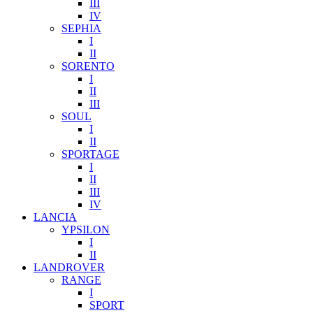
III
IV
SEPHIA
I
II
SORENTO
I
II
III
SOUL
I
II
SPORTAGE
I
II
III
IV
LANCIA
YPSILON
I
II
LANDROVER
RANGE
I
SPORT