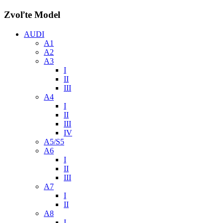
Zvoľte Model
AUDI
A1
A2
A3
I
II
III
A4
I
II
III
IV
A5/S5
A6
I
II
III
A7
I
II
A8
I