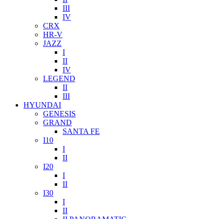
III
IV
CRX
HR-V
JAZZ
I
II
IV
LEGEND
II
III
HYUNDAI
GENESIS
GRAND
SANTA FE
I10
I
II
I20
I
II
I30
I
II