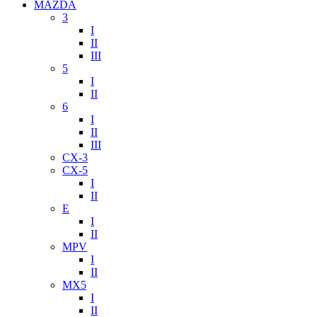
MAZDA
3
I
II
III
5
I
II
6
I
II
III
CX-3
CX-5
I
II
E
I
II
MPV
I
II
MX5
I
II