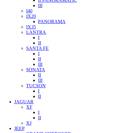
II PANORAMATIC
III
I40
IX20
PANORAMA
IX35
LANTRA
I
II
SANTA FE
I
II
III
SONATA
II
III
TUCSON
I
II
JAGUAR
XF
I
II
XJ
JEEP