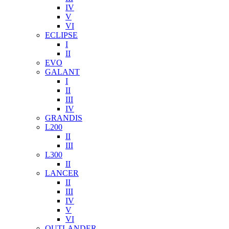
IV
V
VI
ECLIPSE
I
II
EVO
GALANT
I
II
III
IV
GRANDIS
L200
II
III
L300
II
LANCER
II
III
IV
V
VI
OUTLANDER