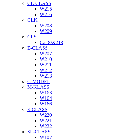
CL-CLASS
W215
W216
CLK
W208
W209
CLS
C218/X218
E-CLASS
W207
W210
W211
W212
W213
G MODEL
M-KLASS
W163
W164
W166
S-CLASS
W220
W221
W222
SL-CLASS
W107