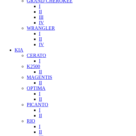
GRAND CHEROKEE
I
II
III
IV
WRANGLER
I
II
IV
KIA
CERATO
I
K2500
II
MAGENTIS
II
OPTIMA
I
II
PICANTO
I
II
RIO
I
II