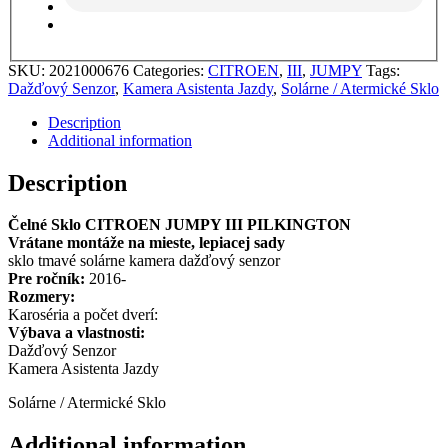
SKU:
2021000676
Categories:
CITROEN
,
III
,
JUMPY
Tags:
Dažďový Senzor
,
Kamera Asistenta Jazdy
,
Solárne / Atermické Sklo
Description
Additional information
Description
Čelné Sklo CITROEN JUMPY III PILKINGTON
Vrátane montáže na mieste, lepiacej sady
sklo tmavé solárne kamera dažďový senzor
Pre ročník:
2016-
Rozmery:
Karoséria a počet dverí:
Výbava a vlastnosti:
Dažďový Senzor
Kamera Asistenta Jazdy
Solárne / Atermické Sklo
Additional information