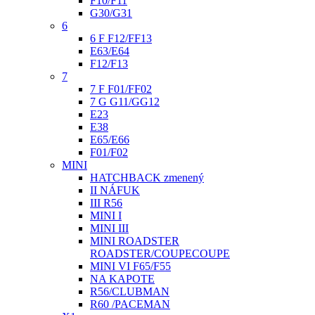
F10/F11
G30/G31
6
6 F F12/FF13
E63/E64
F12/F13
7
7 F F01/FF02
7 G G11/GG12
E23
E38
E65/E66
F01/F02
MINI
HATCHBACK zmenený
II NÁFUK
III R56
MINI I
MINI III
MINI ROADSTER
ROADSTER/COUPECOUPE
MINI VI F65/F55
NA KAPOTE
R56/CLUBMAN
R60 /PACEMAN