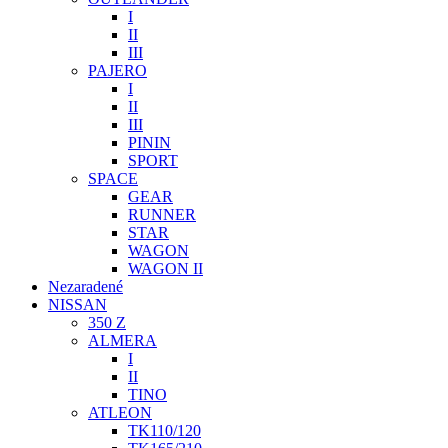
I
II
III
PAJERO
I
II
III
PININ
SPORT
SPACE
GEAR
RUNNER
STAR
WAGON
WAGON II
Nezaradené
NISSAN
350 Z
ALMERA
I
II
TINO
ATLEON
TK110/120