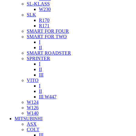
SL-KLASS
W230
SLK
R170
R171
SMART FOR FOUR
SMART FOR TWO
I
II
SMART ROADSTER
SPRINTER
I
II
III
VITO
I
II
III W447
W124
W126
W140
MITSUBISHI
ASX
COLT
III