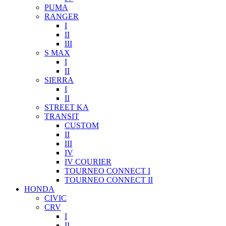
PUMA
RANGER
I
II
III
S MAX
I
II
SIERRA
I
II
STREET KA
TRANSIT
CUSTOM
II
III
IV
IV COURIER
TOURNEO CONNECT I
TOURNEO CONNECT II
HONDA
CIVIC
CRV
I
II