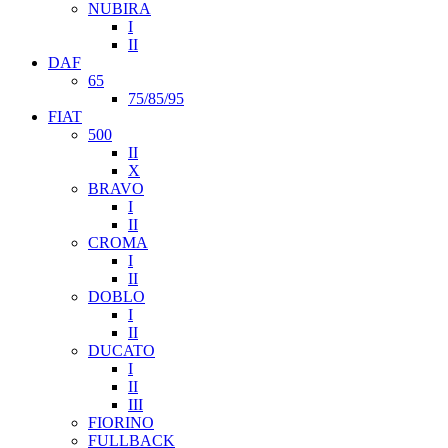
NUBIRA
I
II
DAF
65
75/85/95
FIAT
500
II
X
BRAVO
I
II
CROMA
I
II
DOBLO
I
II
DUCATO
I
II
III
FIORINO
FULLBACK