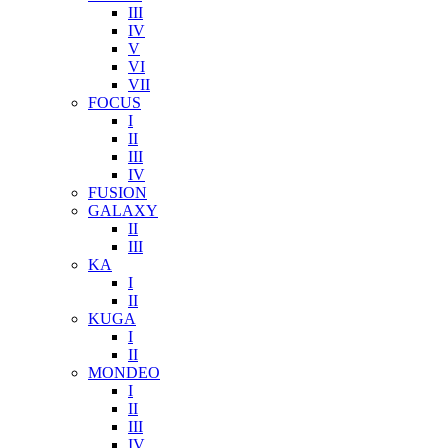
III
IV
V
VI
VII
FOCUS
I
II
III
IV
FUSION
GALAXY
II
III
KA
I
II
KUGA
I
II
MONDEO
I
II
III
IV