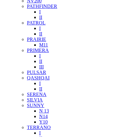
NV200
PATHFINDER
I
II
PATROL
I
II
PRAIRIE
M11
PRIMERA
I
II
III
PULSAR
QASHQAI
I
II
SERENA
SILVIA
SUNNY
N 13
N14
Y10
TERRANO
I