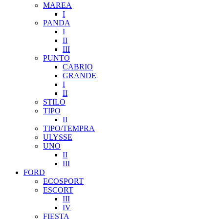
MAREA
I
PANDA
I
II
III
PUNTO
CABRIO
GRANDE
I
II
STILO
TIPO
II
TIPO/TEMPRA
ULYSSE
UNO
II
III
FORD
ECOSPORT
ESCORT
III
IV
FIESTA