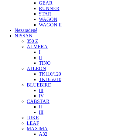
GEAR
RUNNER
STAR
WAGON
WAGON II
Nezaradené
NISSAN
350 Z
ALMERA
I
II
TINO
ATLEON
TK110/120
TK165/210
BLUEBIRD
III
IV
CABSTAR
II
III
JUKE
LEAF
MAXIMA
A32