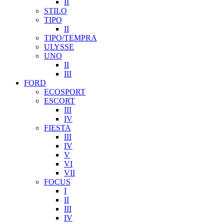
II
STILO
TIPO
II
TIPO/TEMPRA
ULYSSE
UNO
II
III
FORD
ECOSPORT
ESCORT
III
IV
FIESTA
III
IV
V
VI
VII
FOCUS
I
II
III
IV