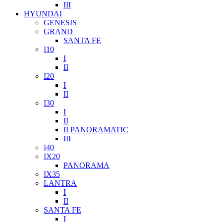
III
HYUNDAI
GENESIS
GRAND
SANTA FE
I10
I
II
I20
I
II
I30
I
II
II PANORAMATIC
III
I40
IX20
PANORAMA
IX35
LANTRA
I
II
SANTA FE
I