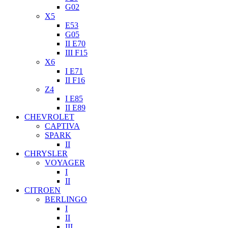
G02
X5
E53
G05
II E70
III F15
X6
I E71
II F16
Z4
I E85
II E89
CHEVROLET
CAPTIVA
SPARK
II
CHRYSLER
VOYAGER
I
II
CITROEN
BERLINGO
I
II
III