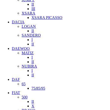
II
III
XSARA
XSARA PICASSO
DACIA
LOGAN
II
SANDERO
I
II
DAEWOO
MATIZ
I
II
NUBIRA
I
II
DAF
65
75/85/95
FIAT
500
II
X