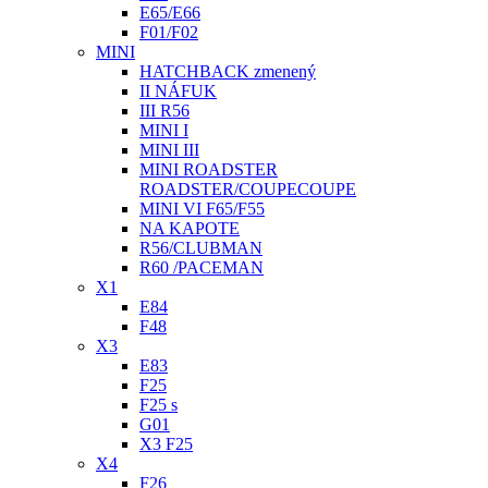
E65/E66
F01/F02
MINI
HATCHBACK zmenený
II NÁFUK
III R56
MINI I
MINI III
MINI ROADSTER
ROADSTER/COUPECOUPE
MINI VI F65/F55
NA KAPOTE
R56/CLUBMAN
R60 /PACEMAN
X1
E84
F48
X3
E83
F25
F25 s
G01
X3 F25
X4
F26