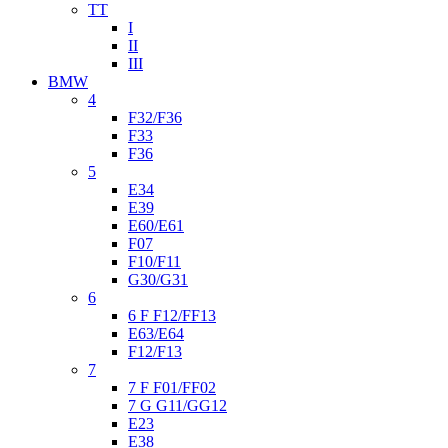
TT
I
II
III
BMW
4
F32/F36
F33
F36
5
E34
E39
E60/E61
F07
F10/F11
G30/G31
6
6 F F12/FF13
E63/E64
F12/F13
7
7 F F01/FF02
7 G G11/GG12
E23
E38