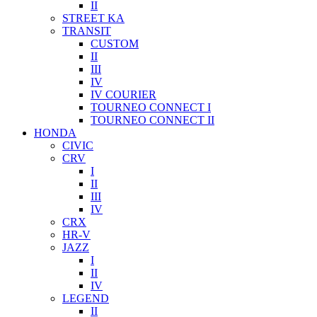
II
STREET KA
TRANSIT
CUSTOM
II
III
IV
IV COURIER
TOURNEO CONNECT I
TOURNEO CONNECT II
HONDA
CIVIC
CRV
I
II
III
IV
CRX
HR-V
JAZZ
I
II
IV
LEGEND
II