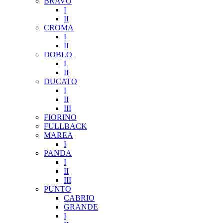
BRAVO
I
II
CROMA
I
II
DOBLO
I
II
DUCATO
I
II
III
FIORINO
FULLBACK
MAREA
I
PANDA
I
II
III
PUNTO
CABRIO
GRANDE
I