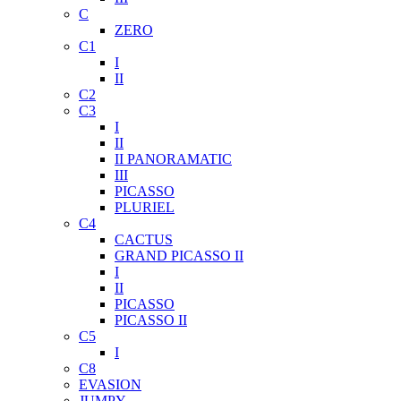
C
ZERO
C1
I
II
C2
C3
I
II
II PANORAMATIC
III
PICASSO
PLURIEL
C4
CACTUS
GRAND PICASSO II
I
II
PICASSO
PICASSO II
C5
I
C8
EVASION
JUMPY