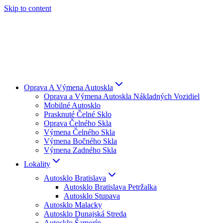
Skip to content
Oprava A Výmena Autoskla
Oprava a Výmena Autoskla Nákladných Vozidiel
Mobilné Autosklo
Prasknuté Čelné Sklo
Oprava Čelného Skla
Výmena Čelného Skla
Výmena Bočného Skla
Výmena Zadného Skla
Lokality
Autosklo Bratislava
Autosklo Bratislava Petržalka
Autosklo Stupava
Autosklo Malacky
Autosklo Dunajská Streda
Autosklo Šamorín