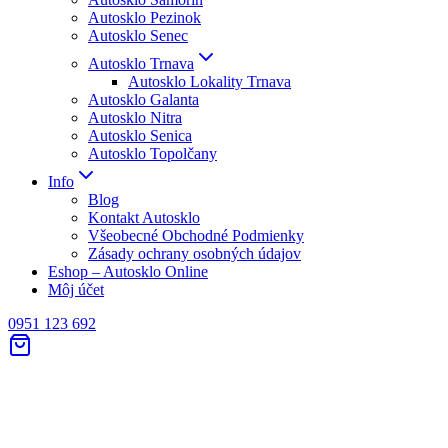
Autosklo Pezinok
Autosklo Senec
Autosklo Trnava
Autosklo Lokality Trnava
Autosklo Galanta
Autosklo Nitra
Autosklo Senica
Autosklo Topolčany
Info
Blog
Kontakt Autosklo
Všeobecné Obchodné Podmienky
Zásady ochrany osobných údajov
Eshop – Autosklo Online
Môj účet
0951 123 692