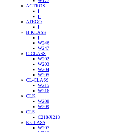
W177
ACTROS
I
II
ATEGO
I
B-KLASS
I
W246
W247
C-CLASS
W202
W203
W204
W205
CL-CLASS
W215
W216
CLK
W208
W209
CLS
C218/X218
E-CLASS
W207