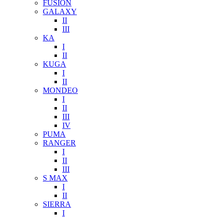
FUSION
GALAXY
II
III
KA
I
II
KUGA
I
II
MONDEO
I
II
III
IV
PUMA
RANGER
I
II
III
S MAX
I
II
SIERRA
I