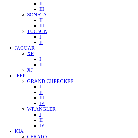
II
III
SONATA
II
III
TUCSON
I
II
JAGUAR
XF
I
II
XJ
JEEP
GRAND CHEROKEE
I
II
III
IV
WRANGLER
I
II
IV
KIA
CERATO