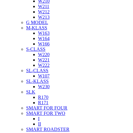
W210
W211
W212
W213
G MODEL
M-KLASS
W163
W164
W166
S-CLASS
W220
W221
W222
SL-CLASS
W107
SL-KLASS
W230
SLK
R170
R171
SMART FOR FOUR
SMART FOR TWO
I
II
SMART ROADSTER