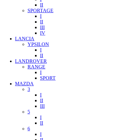
II
SPORTAGE
I
II
III
IV
LANCIA
YPSILON
I
II
LANDROVER
RANGE
I
SPORT
MAZDA
3
I
II
III
5
I
II
6
I
II