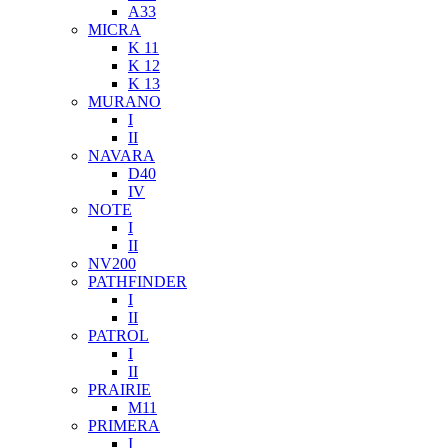
A33
MICRA
K 11
K 12
K 13
MURANO
I
II
NAVARA
D40
IV
NOTE
I
II
NV200
PATHFINDER
I
II
PATROL
I
II
PRAIRIE
M11
PRIMERA
I