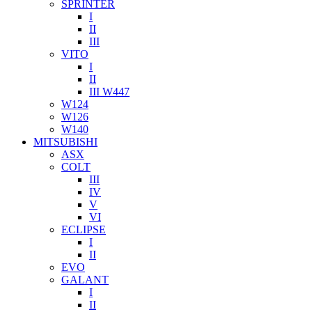
SPRINTER
I
II
III
VITO
I
II
III W447
W124
W126
W140
MITSUBISHI
ASX
COLT
III
IV
V
VI
ECLIPSE
I
II
EVO
GALANT
I
II