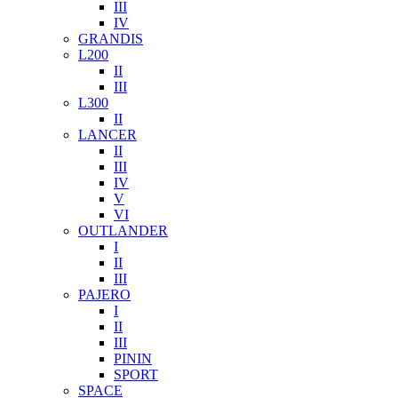
III
IV
GRANDIS
L200
II
III
L300
II
LANCER
II
III
IV
V
VI
OUTLANDER
I
II
III
PAJERO
I
II
III
PININ
SPORT
SPACE