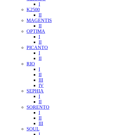
I
K2500
II
MAGENTIS
II
OPTIMA
I
II
PICANTO
I
II
RIO
I
II
III
IV
SEPHIA
I
II
SORENTO
I
II
III
SOUL
I