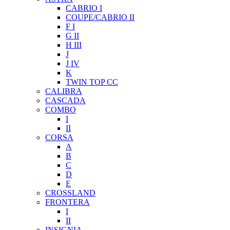
CABRIO I
COUPE/CABRIO II
F I
G II
H III
J
J IV
K
TWIN TOP CC
CALIBRA
CASCADA
COMBO
I
II
CORSA
A
B
C
D
E
CROSSLAND
FRONTERA
I
II
INSIGNIA