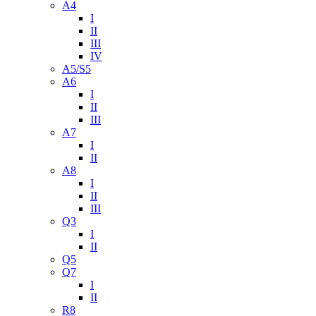
A4
I
II
III
IV
A5/S5
A6
I
II
III
A7
I
II
A8
I
II
III
Q3
I
II
Q5
Q7
I
II
R8