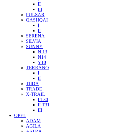
II
III
PULSAR
QASHQAI
I
II
SERENA
SILVIA
SUNNY
N 13
N14
Y10
TERRANO
I
II
TIIDA
TRADE
X-TRAIL
I T30
II T31
III
OPEL
ADAM
AGILA
ASTRA