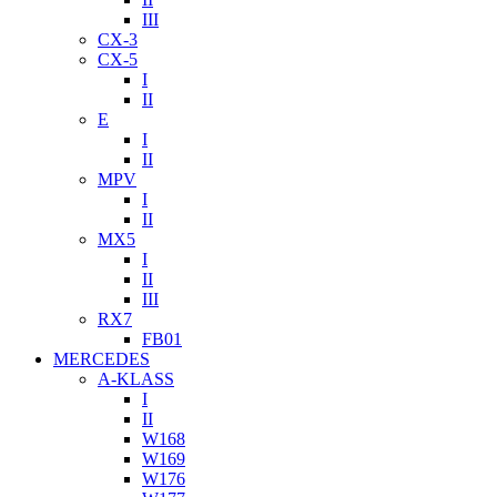
III
CX-3
CX-5
I
II
E
I
II
MPV
I
II
MX5
I
II
III
RX7
FB01
MERCEDES
A-KLASS
I
II
W168
W169
W176