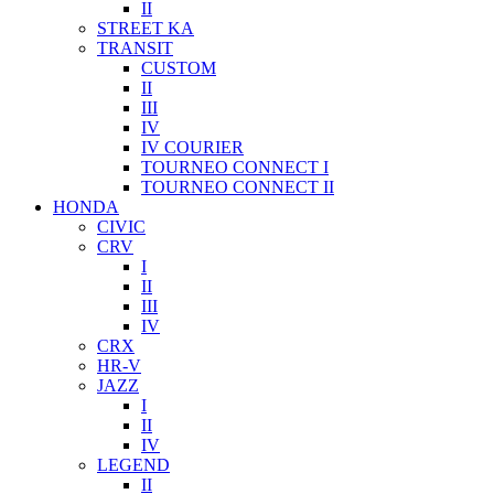
II
STREET KA
TRANSIT
CUSTOM
II
III
IV
IV COURIER
TOURNEO CONNECT I
TOURNEO CONNECT II
HONDA
CIVIC
CRV
I
II
III
IV
CRX
HR-V
JAZZ
I
II
IV
LEGEND
II