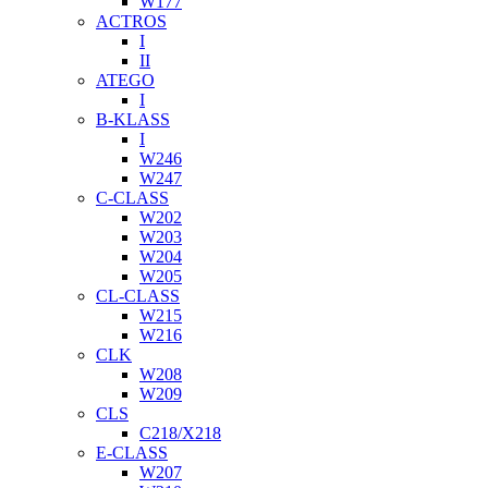
W177
ACTROS
I
II
ATEGO
I
B-KLASS
I
W246
W247
C-CLASS
W202
W203
W204
W205
CL-CLASS
W215
W216
CLK
W208
W209
CLS
C218/X218
E-CLASS
W207