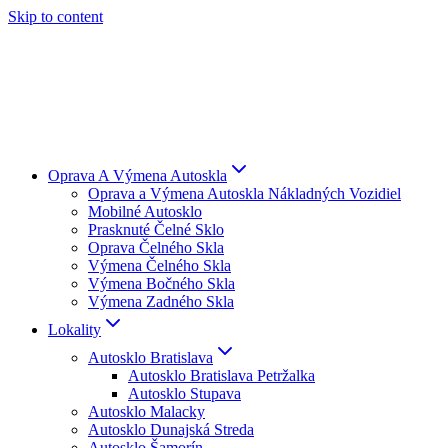
Skip to content
Oprava A Výmena Autoskla
Oprava a Výmena Autoskla Nákladných Vozidiel
Mobilné Autosklo
Prasknuté Čelné Sklo
Oprava Čelného Skla
Výmena Čelného Skla
Výmena Bočného Skla
Výmena Zadného Skla
Lokality
Autosklo Bratislava
Autosklo Bratislava Petržalka
Autosklo Stupava
Autosklo Malacky
Autosklo Dunajská Streda
Autosklo Šamorín