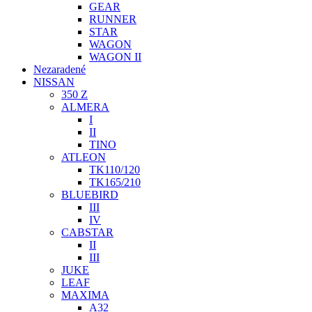
GEAR
RUNNER
STAR
WAGON
WAGON II
Nezaradené
NISSAN
350 Z
ALMERA
I
II
TINO
ATLEON
TK110/120
TK165/210
BLUEBIRD
III
IV
CABSTAR
II
III
JUKE
LEAF
MAXIMA
A32