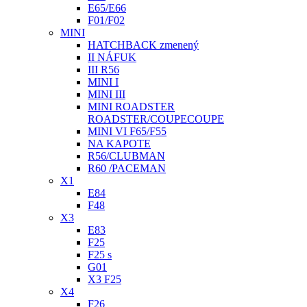
E65/E66
F01/F02
MINI
HATCHBACK zmenený
II NÁFUK
III R56
MINI I
MINI III
MINI ROADSTER
ROADSTER/COUPECOUPE
MINI VI F65/F55
NA KAPOTE
R56/CLUBMAN
R60 /PACEMAN
X1
E84
F48
X3
E83
F25
F25 s
G01
X3 F25
X4
F26