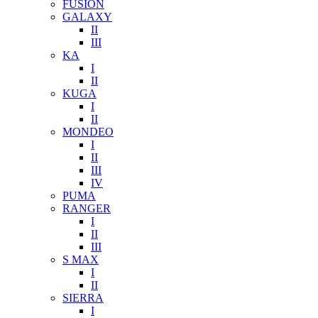
FUSION
GALAXY
II
III
KA
I
II
KUGA
I
II
MONDEO
I
II
III
IV
PUMA
RANGER
I
II
III
S MAX
I
II
SIERRA
I