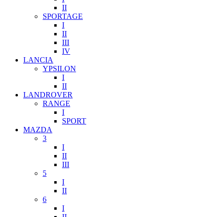
II
SPORTAGE
I
II
III
IV
LANCIA
YPSILON
I
II
LANDROVER
RANGE
I
SPORT
MAZDA
3
I
II
III
5
I
II
6
I
II