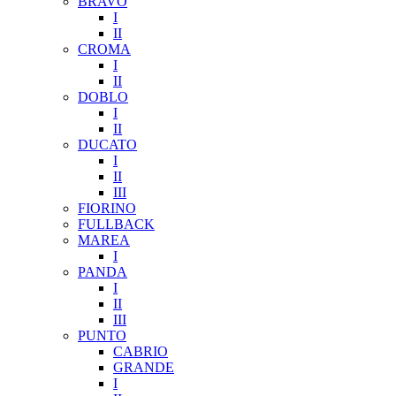
BRAVO
I
II
CROMA
I
II
DOBLO
I
II
DUCATO
I
II
III
FIORINO
FULLBACK
MAREA
I
PANDA
I
II
III
PUNTO
CABRIO
GRANDE
I