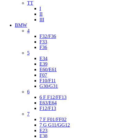
TT
I
II
III
BMW
4
F32/F36
F33
F36
5
E34
E39
E60/E61
F07
F10/F11
G30/G31
6
6 F F12/FF13
E63/E64
F12/F13
7
7 F F01/FF02
7 G G11/GG12
E23
E38