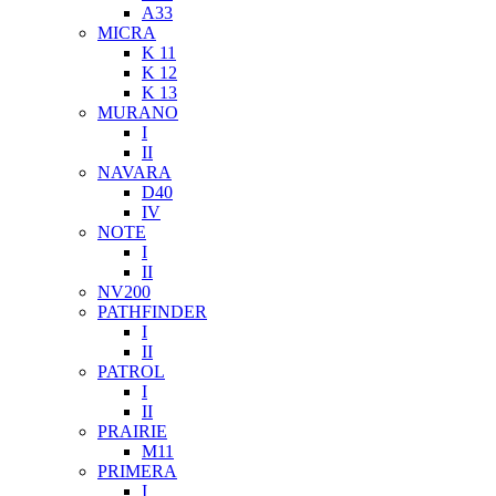
A33
MICRA
K 11
K 12
K 13
MURANO
I
II
NAVARA
D40
IV
NOTE
I
II
NV200
PATHFINDER
I
II
PATROL
I
II
PRAIRIE
M11
PRIMERA
I