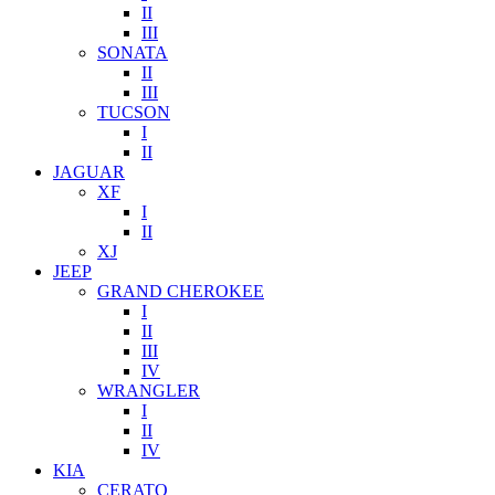
II
III
SONATA
II
III
TUCSON
I
II
JAGUAR
XF
I
II
XJ
JEEP
GRAND CHEROKEE
I
II
III
IV
WRANGLER
I
II
IV
KIA
CERATO