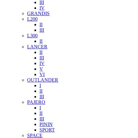
III
IV
GRANDIS
L200
II
III
L300
II
LANCER
II
III
IV
V
VI
OUTLANDER
I
II
III
PAJERO
I
II
III
PININ
SPORT
SPACE