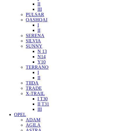
II
III
PULSAR
QASHQAI
I
II
SERENA
SILVIA
SUNNY
N 13
N14
Y10
TERRANO
I
II
TIIDA
TRADE
X-TRAIL
I T30
II T31
III
OPEL
ADAM
AGILA
ASTRA