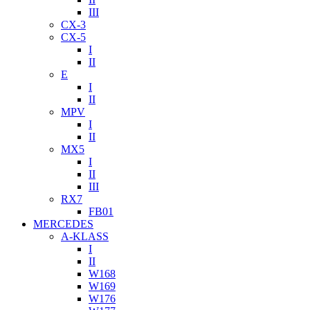
III
CX-3
CX-5
I
II
E
I
II
MPV
I
II
MX5
I
II
III
RX7
FB01
MERCEDES
A-KLASS
I
II
W168
W169
W176