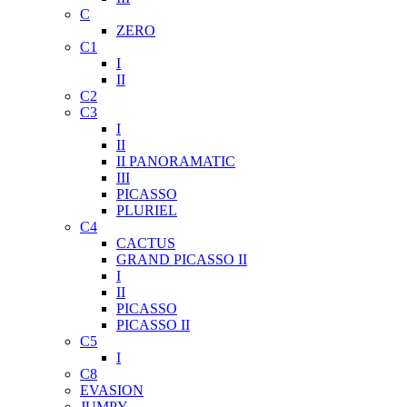
C
ZERO
C1
I
II
C2
C3
I
II
II PANORAMATIC
III
PICASSO
PLURIEL
C4
CACTUS
GRAND PICASSO II
I
II
PICASSO
PICASSO II
C5
I
C8
EVASION
JUMPY