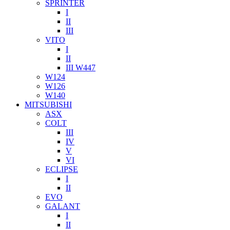
SPRINTER
I
II
III
VITO
I
II
III W447
W124
W126
W140
MITSUBISHI
ASX
COLT
III
IV
V
VI
ECLIPSE
I
II
EVO
GALANT
I
II