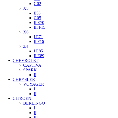
G02
X5
E53
G05
II E70
III F15
X6
I E71
II F16
Z4
I E85
II E89
CHEVROLET
CAPTIVA
SPARK
II
CHRYSLER
VOYAGER
I
II
CITROEN
BERLINGO
I
II
III