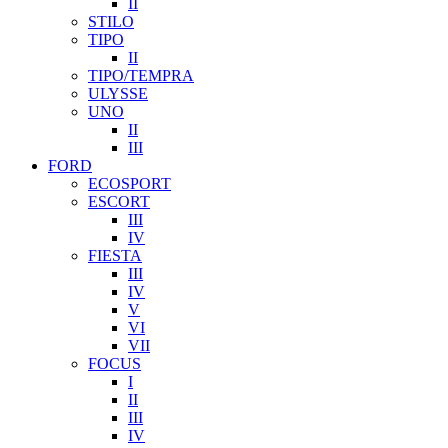
II
STILO
TIPO
II
TIPO/TEMPRA
ULYSSE
UNO
II
III
FORD
ECOSPORT
ESCORT
III
IV
FIESTA
III
IV
V
VI
VII
FOCUS
I
II
III
IV