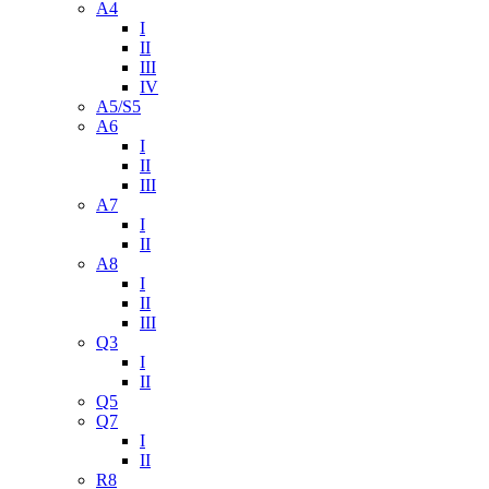
A4
I
II
III
IV
A5/S5
A6
I
II
III
A7
I
II
A8
I
II
III
Q3
I
II
Q5
Q7
I
II
R8