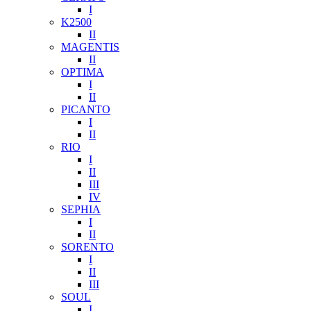
I
K2500
II
MAGENTIS
II
OPTIMA
I
II
PICANTO
I
II
RIO
I
II
III
IV
SEPHIA
I
II
SORENTO
I
II
III
SOUL
I