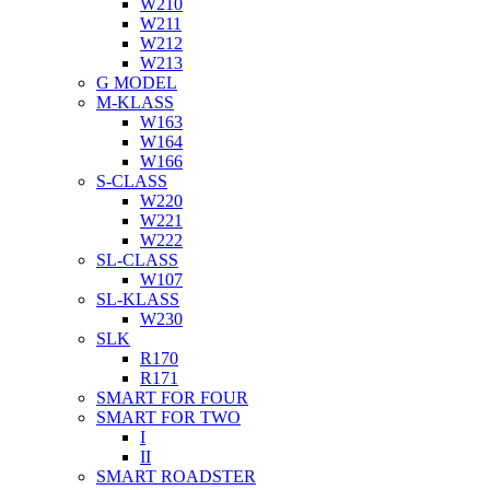
W210
W211
W212
W213
G MODEL
M-KLASS
W163
W164
W166
S-CLASS
W220
W221
W222
SL-CLASS
W107
SL-KLASS
W230
SLK
R170
R171
SMART FOR FOUR
SMART FOR TWO
I
II
SMART ROADSTER