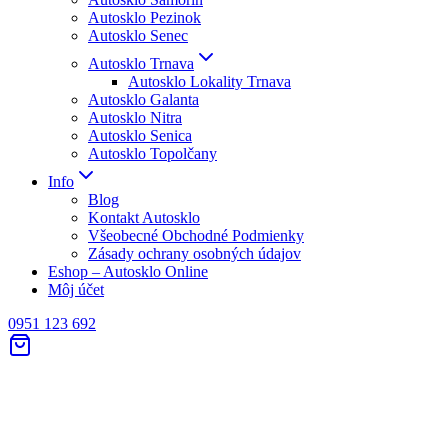
Autosklo Pezinok
Autosklo Senec
Autosklo Trnava
Autosklo Lokality Trnava
Autosklo Galanta
Autosklo Nitra
Autosklo Senica
Autosklo Topolčany
Info
Blog
Kontakt Autosklo
Všeobecné Obchodné Podmienky
Zásady ochrany osobných údajov
Eshop – Autosklo Online
Môj účet
0951 123 692