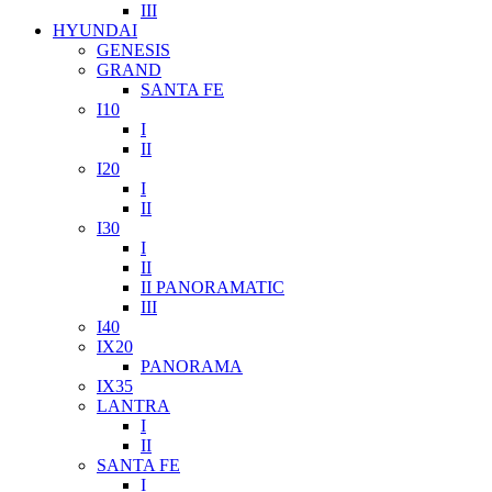
III
HYUNDAI
GENESIS
GRAND
SANTA FE
I10
I
II
I20
I
II
I30
I
II
II PANORAMATIC
III
I40
IX20
PANORAMA
IX35
LANTRA
I
II
SANTA FE
I