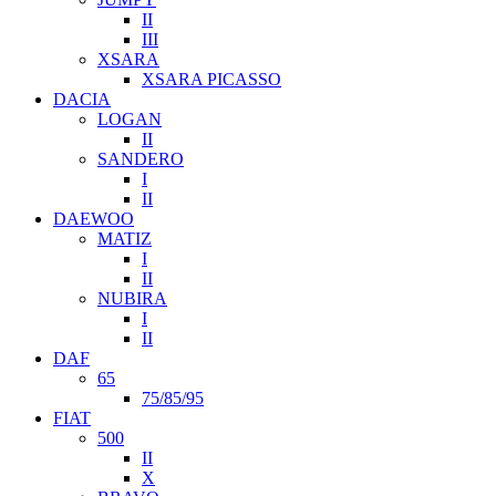
II
III
XSARA
XSARA PICASSO
DACIA
LOGAN
II
SANDERO
I
II
DAEWOO
MATIZ
I
II
NUBIRA
I
II
DAF
65
75/85/95
FIAT
500
II
X