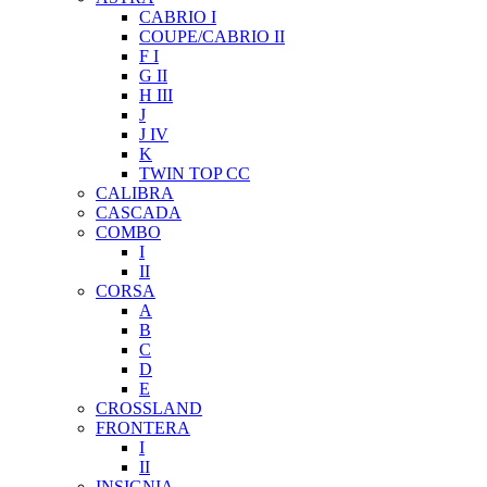
CABRIO I
COUPE/CABRIO II
F I
G II
H III
J
J IV
K
TWIN TOP CC
CALIBRA
CASCADA
COMBO
I
II
CORSA
A
B
C
D
E
CROSSLAND
FRONTERA
I
II
INSIGNIA