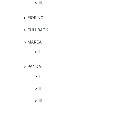
III
FIORINO
FULLBACK
MAREA
I
PANDA
I
II
III