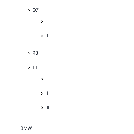
Q7
I
II
R8
TT
I
II
III
BMW