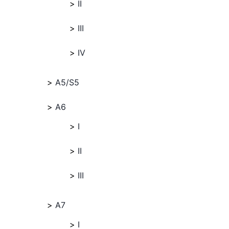
II
III
IV
A5/S5
A6
I
II
III
A7
I