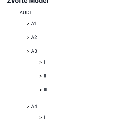
Zvoľte Model
AUDI
A1
A2
A3
I
II
III
A4
I