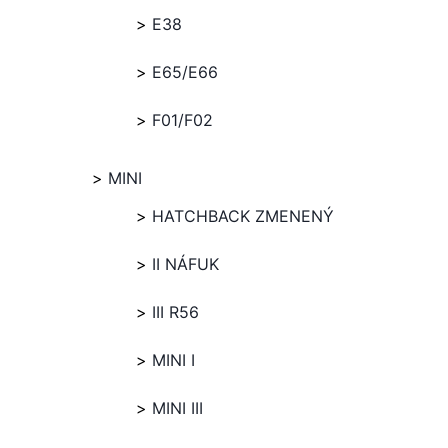
E38
E65/E66
F01/F02
MINI
HATCHBACK ZMENENÝ
II NÁFUK
III R56
MINI I
MINI III