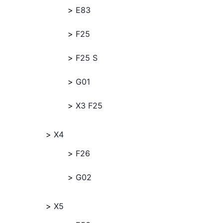
E83
F25
F25 S
G01
X3 F25
X4
F26
G02
X5