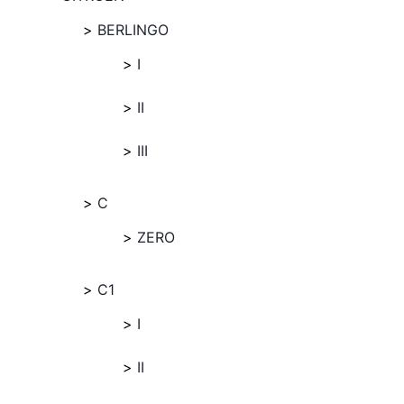
BERLINGO
I
II
III
C
ZERO
C1
I
II