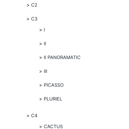
C2
C3
I
II
II PANORAMATIC
III
PICASSO
PLURIEL
C4
CACTUS