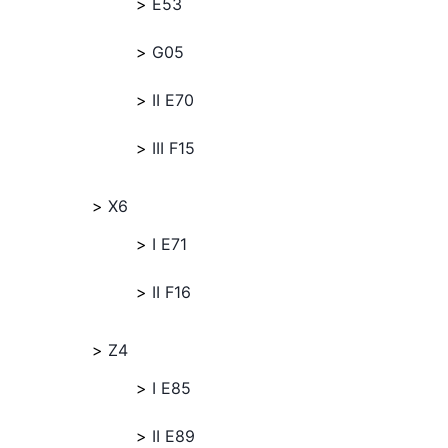
E53
G05
II E70
III F15
X6
I E71
II F16
Z4
I E85
II E89