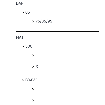
DAF
65
75/85/95
FIAT
500
II
X
BRAVO
I
II