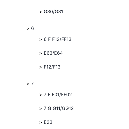
G30/G31
6
6 F F12/FF13
E63/E64
F12/F13
7
7 F F01/FF02
7 G G11/GG12
E23