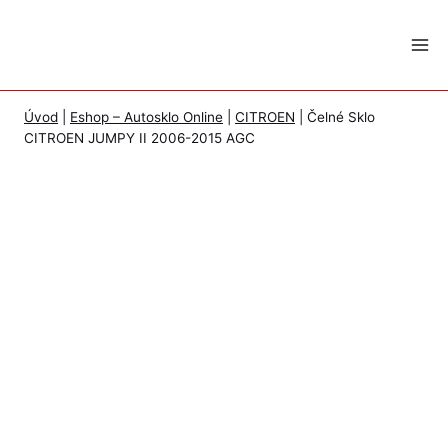
Skip
to
content
Úvod
|
Eshop – Autosklo Online
|
CITROEN
|
Čelné Sklo
CITROEN JUMPY II 2006-2015 AGC