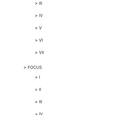
III
IV
V
VI
VII
FOCUS
I
II
III
IV