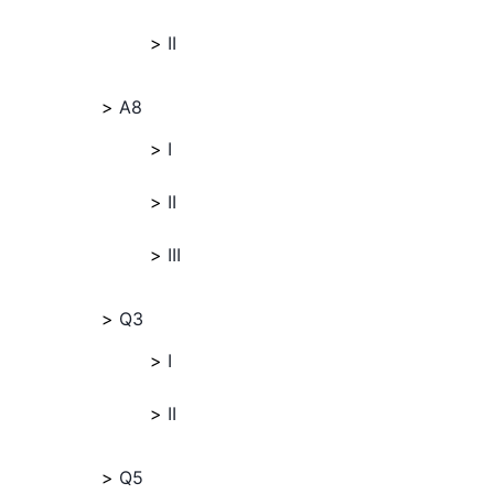
II
A8
I
II
III
Q3
I
II
Q5