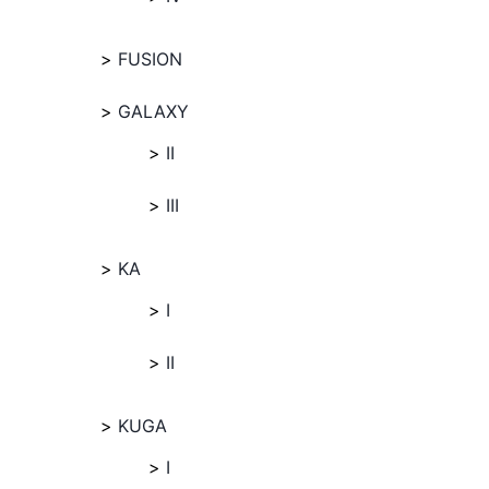
FUSION
GALAXY
II
III
KA
I
II
KUGA
I