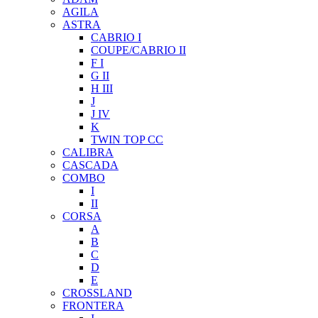
AGILA
ASTRA
CABRIO I
COUPE/CABRIO II
F I
G II
H III
J
J IV
K
TWIN TOP CC
CALIBRA
CASCADA
COMBO
I
II
CORSA
A
B
C
D
E
CROSSLAND
FRONTERA