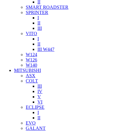
II
SMART ROADSTER
SPRINTER
I
II
III
VITO
I
II
III W447
W124
W126
W140
MITSUBISHI
ASX
COLT
III
IV
V
VI
ECLIPSE
I
II
EVO
GALANT