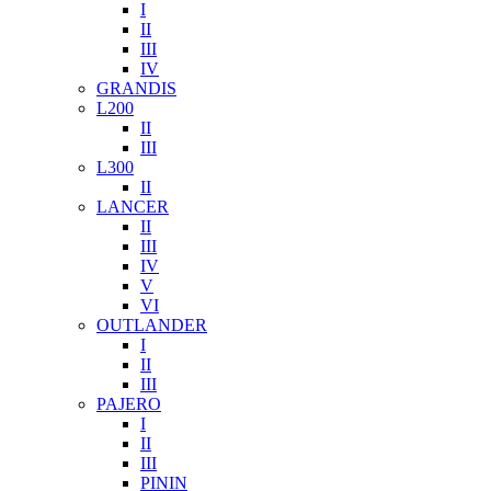
I
II
III
IV
GRANDIS
L200
II
III
L300
II
LANCER
II
III
IV
V
VI
OUTLANDER
I
II
III
PAJERO
I
II
III
PININ