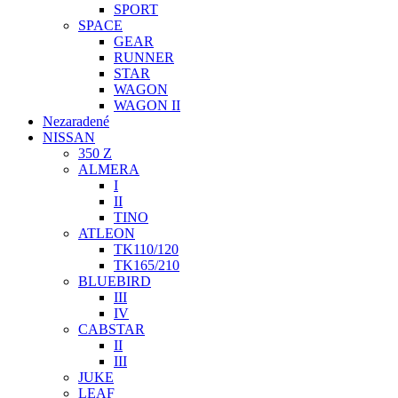
SPORT
SPACE
GEAR
RUNNER
STAR
WAGON
WAGON II
Nezaradené
NISSAN
350 Z
ALMERA
I
II
TINO
ATLEON
TK110/120
TK165/210
BLUEBIRD
III
IV
CABSTAR
II
III
JUKE
LEAF