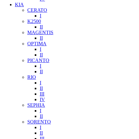
KIA
CERATO
I
K2500
II
MAGENTIS
II
OPTIMA
I
II
PICANTO
I
II
RIO
I
II
III
IV
SEPHIA
I
II
SORENTO
I
II
III