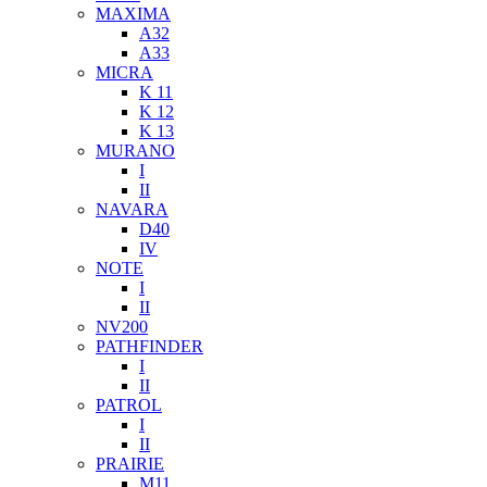
MAXIMA
A32
A33
MICRA
K 11
K 12
K 13
MURANO
I
II
NAVARA
D40
IV
NOTE
I
II
NV200
PATHFINDER
I
II
PATROL
I
II
PRAIRIE
M11