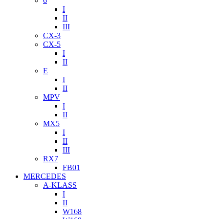
6
I
II
III
CX-3
CX-5
I
II
E
I
II
MPV
I
II
MX5
I
II
III
RX7
FB01
MERCEDES
A-KLASS
I
II
W168