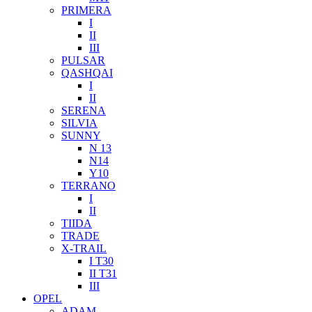
PRIMERA
I
II
III
PULSAR
QASHQAI
I
II
SERENA
SILVIA
SUNNY
N 13
N14
Y10
TERRANO
I
II
TIIDA
TRADE
X-TRAIL
I T30
II T31
III
OPEL
ADAM