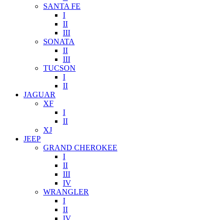
SANTA FE
I
II
III
SONATA
II
III
TUCSON
I
II
JAGUAR
XF
I
II
XJ
JEEP
GRAND CHEROKEE
I
II
III
IV
WRANGLER
I
II
IV