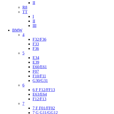
II
R8
TT
I
II
III
BMW
4
F32/F36
F33
F36
5
E34
E39
E60/E61
F07
F10/F11
G30/G31
6
6 F F12/FF13
E63/E64
F12/F13
7
7 F F01/FF02
7 G G11/GG12