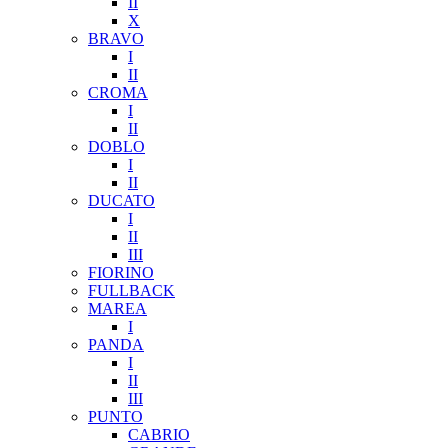
II
X
BRAVO
I
II
CROMA
I
II
DOBLO
I
II
DUCATO
I
II
III
FIORINO
FULLBACK
MAREA
I
PANDA
I
II
III
PUNTO
CABRIO