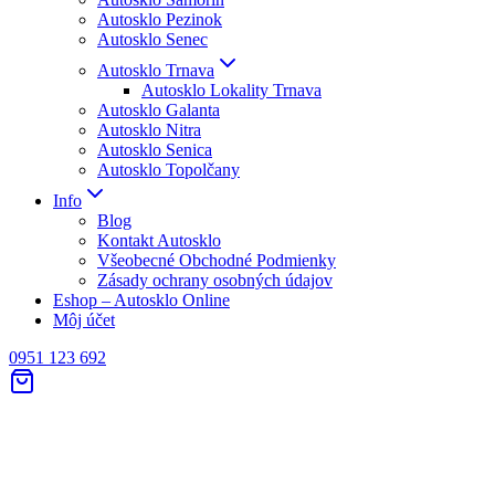
Autosklo Pezinok
Autosklo Senec
Autosklo Trnava
Autosklo Lokality Trnava
Autosklo Galanta
Autosklo Nitra
Autosklo Senica
Autosklo Topolčany
Info
Blog
Kontakt Autosklo
Všeobecné Obchodné Podmienky
Zásady ochrany osobných údajov
Eshop – Autosklo Online
Môj účet
0951 123 692