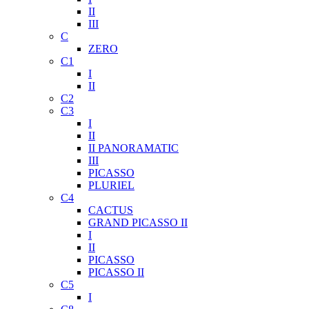
II
III
C
ZERO
C1
I
II
C2
C3
I
II
II PANORAMATIC
III
PICASSO
PLURIEL
C4
CACTUS
GRAND PICASSO II
I
II
PICASSO
PICASSO II
C5
I