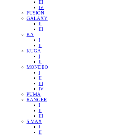
III
IV
FUSION
GALAXY
II
III
KA
I
II
KUGA
I
II
MONDEO
I
II
III
IV
PUMA
RANGER
I
II
III
S MAX
I
II