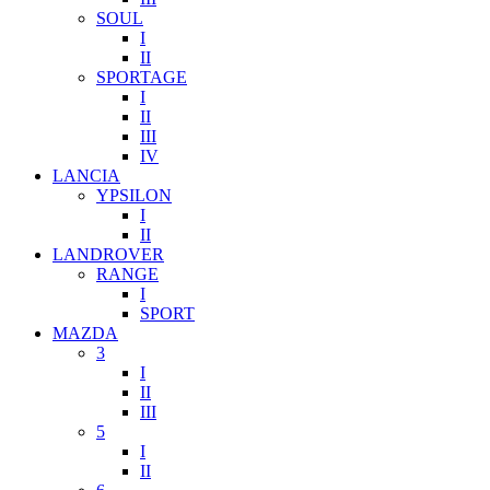
SOUL
I
II
SPORTAGE
I
II
III
IV
LANCIA
YPSILON
I
II
LANDROVER
RANGE
I
SPORT
MAZDA
3
I
II
III
5
I
II