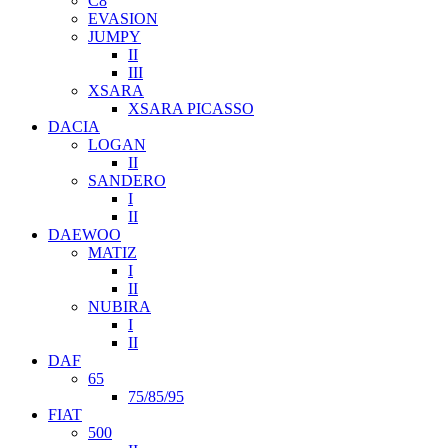
C8
EVASION
JUMPY
II
III
XSARA
XSARA PICASSO
DACIA
LOGAN
II
SANDERO
I
II
DAEWOO
MATIZ
I
II
NUBIRA
I
II
DAF
65
75/85/95
FIAT
500