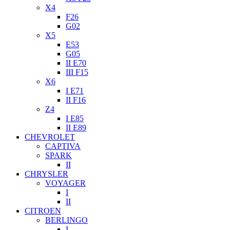
X4
F26
G02
X5
E53
G05
II E70
III F15
X6
I E71
II F16
Z4
I E85
II E89
CHEVROLET
CAPTIVA
SPARK
II
CHRYSLER
VOYAGER
I
II
CITROEN
BERLINGO
I