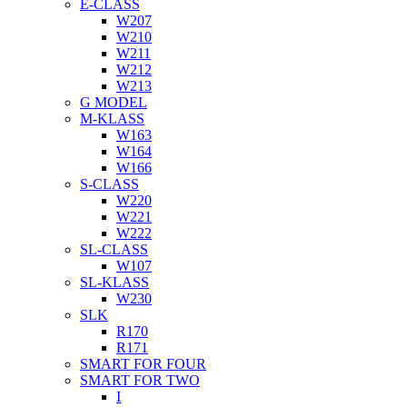
E-CLASS
W207
W210
W211
W212
W213
G MODEL
M-KLASS
W163
W164
W166
S-CLASS
W220
W221
W222
SL-CLASS
W107
SL-KLASS
W230
SLK
R170
R171
SMART FOR FOUR
SMART FOR TWO
I