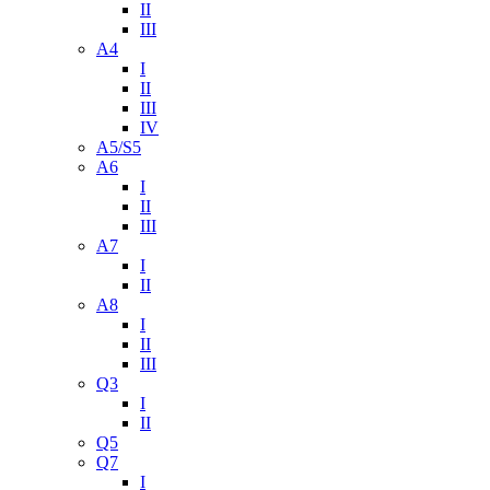
II
III
A4
I
II
III
IV
A5/S5
A6
I
II
III
A7
I
II
A8
I
II
III
Q3
I
II
Q5
Q7
I