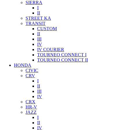
SIERRA
I
II
STREET KA
TRANSIT
CUSTOM
II
III
IV
IV COURIER
TOURNEO CONNECT I
TOURNEO CONNECT II
HONDA
CIVIC
CRV
I
II
III
IV
CRX
HR-V
JAZZ
I
II
IV