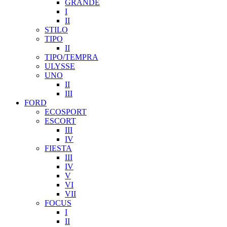
GRANDE
I
II
STILO
TIPO
II
TIPO/TEMPRA
ULYSSE
UNO
II
III
FORD
ECOSPORT
ESCORT
III
IV
FIESTA
III
IV
V
VI
VII
FOCUS
I
II