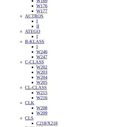
W169
W176
W177
ACTROS
I
II
ATEGO
I
B-KLASS
I
W246
W247
C-CLASS
W202
W203
W204
W205
CL-CLASS
W215
W216
CLK
W208
W209
CLS
C218/X218