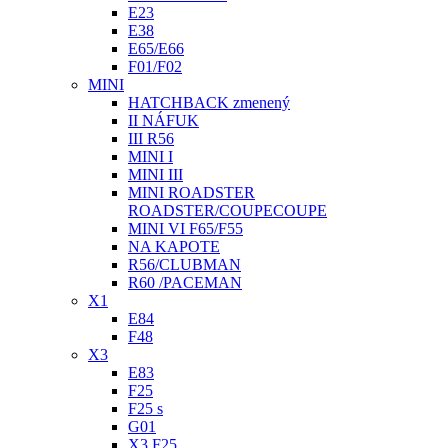
E23
E38
E65/E66
F01/F02
MINI
HATCHBACK zmenený
II NÁFUK
III R56
MINI I
MINI III
MINI ROADSTER
ROADSTER/COUPECOUPE
MINI VI F65/F55
NA KAPOTE
R56/CLUBMAN
R60 /PACEMAN
X1
E84
F48
X3
E83
F25
F25 s
G01
X3 F25