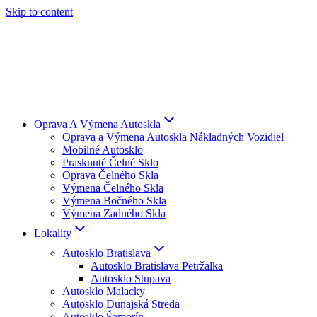
Skip to content
Oprava A Výmena Autoskla
Oprava a Výmena Autoskla Nákladných Vozidiel
Mobilné Autosklo
Prasknuté Čelné Sklo
Oprava Čelného Skla
Výmena Čelného Skla
Výmena Bočného Skla
Výmena Zadného Skla
Lokality
Autosklo Bratislava
Autosklo Bratislava Petržalka
Autosklo Stupava
Autosklo Malacky
Autosklo Dunajská Streda
Autosklo Šamorín