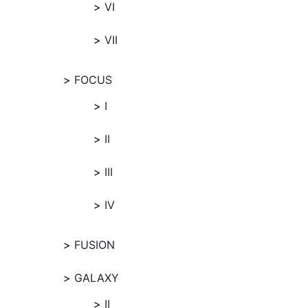
VI
VII
FOCUS
I
II
III
IV
FUSION
GALAXY
II