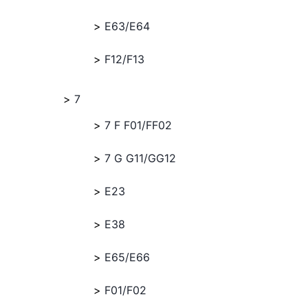
E63/E64
F12/F13
7
7 F F01/FF02
7 G G11/GG12
E23
E38
E65/E66
F01/F02