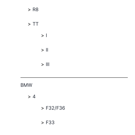
R8
TT
I
II
III
BMW
4
F32/F36
F33