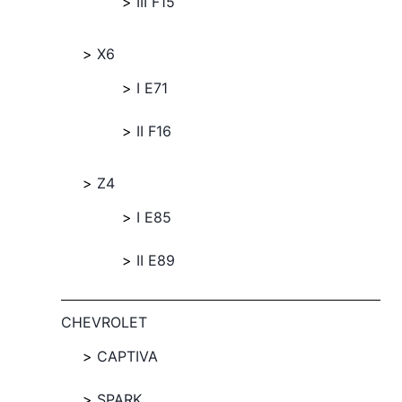
III F15
X6
I E71
II F16
Z4
I E85
II E89
CHEVROLET
CAPTIVA
SPARK