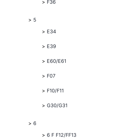
F36
5
E34
E39
E60/E61
F07
F10/F11
G30/G31
6
6 F F12/FF13