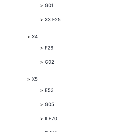
G01
X3 F25
X4
F26
G02
X5
E53
G05
II E70