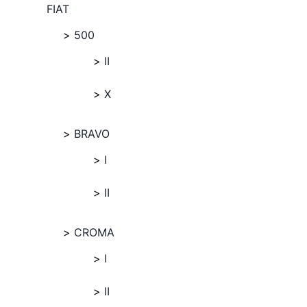
FIAT
500
II
X
BRAVO
I
II
CROMA
I
II