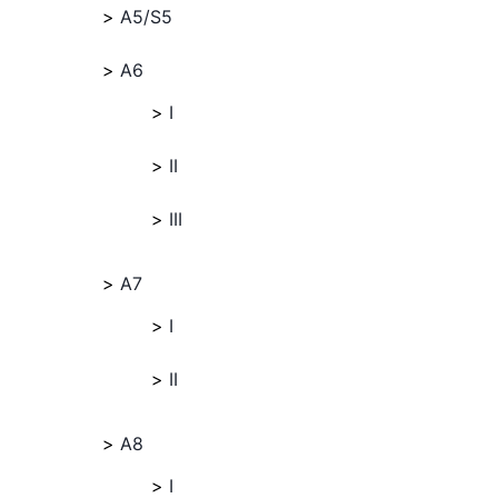
A5/S5
A6
I
II
III
A7
I
II
A8
I