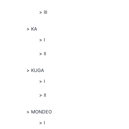
III
KA
I
II
KUGA
I
II
MONDEO
I