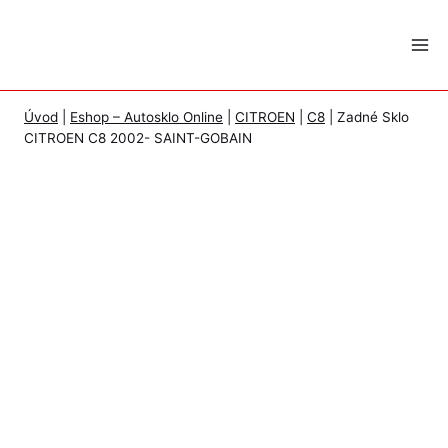
Skip
to
content
Úvod
|
Eshop – Autosklo Online
|
CITROEN
|
C8
|
Zadné Sklo
CITROEN C8 2002- SAINT-GOBAIN