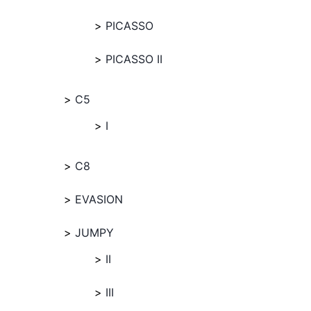
PICASSO
PICASSO II
C5
I
C8
EVASION
JUMPY
II
III