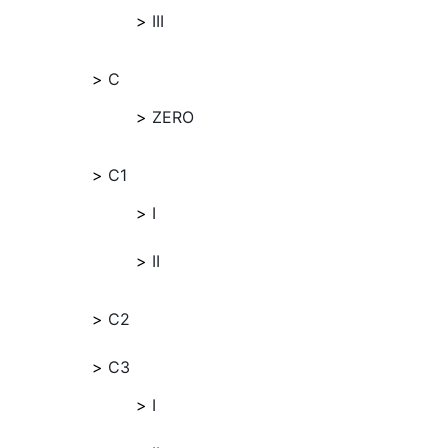
III
C
ZERO
C1
I
II
C2
C3
I