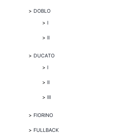
DOBLO
I
II
DUCATO
I
II
III
FIORINO
FULLBACK