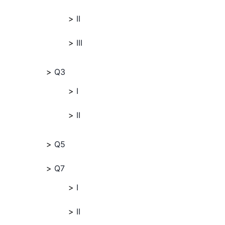
II
III
Q3
I
II
Q5
Q7
I
II