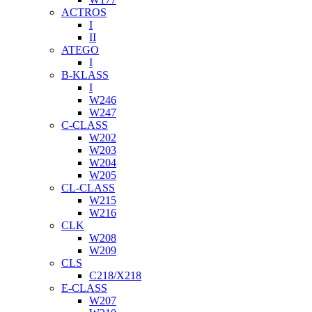
ACTROS
I
II
ATEGO
I
B-KLASS
I
W246
W247
C-CLASS
W202
W203
W204
W205
CL-CLASS
W215
W216
CLK
W208
W209
CLS
C218/X218
E-CLASS
W207