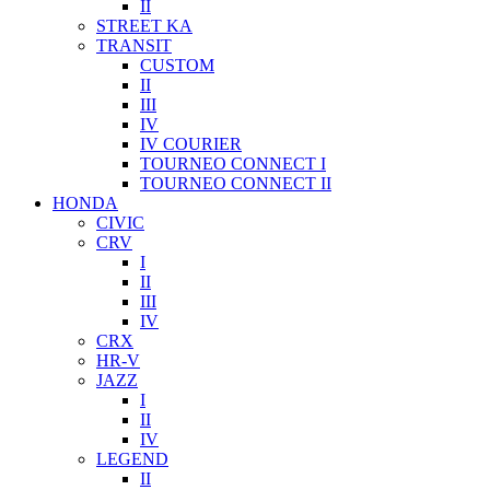
II
STREET KA
TRANSIT
CUSTOM
II
III
IV
IV COURIER
TOURNEO CONNECT I
TOURNEO CONNECT II
HONDA
CIVIC
CRV
I
II
III
IV
CRX
HR-V
JAZZ
I
II
IV
LEGEND
II