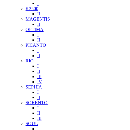
I
K2500
II
MAGENTIS
II
OPTIMA
I
II
PICANTO
I
II
RIO
I
II
III
IV
SEPHIA
I
II
SORENTO
I
II
III
SOUL
I