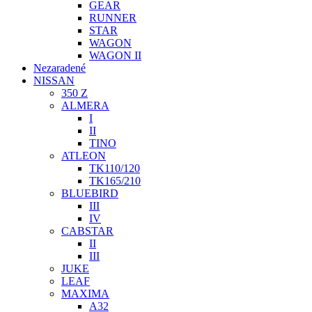
GEAR
RUNNER
STAR
WAGON
WAGON II
Nezaradené
NISSAN
350 Z
ALMERA
I
II
TINO
ATLEON
TK110/120
TK165/210
BLUEBIRD
III
IV
CABSTAR
II
III
JUKE
LEAF
MAXIMA
A32