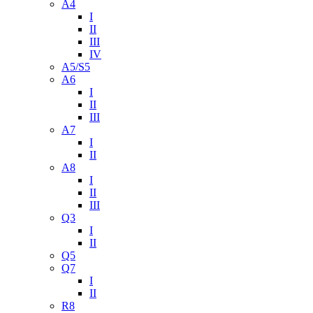
A4
I
II
III
IV
A5/S5
A6
I
II
III
A7
I
II
A8
I
II
III
Q3
I
II
Q5
Q7
I
II
R8