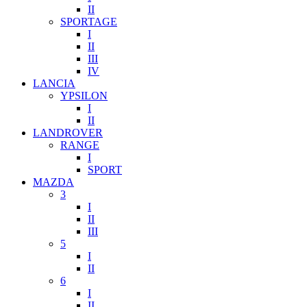
II
SPORTAGE
I
II
III
IV
LANCIA
YPSILON
I
II
LANDROVER
RANGE
I
SPORT
MAZDA
3
I
II
III
5
I
II
6
I
II