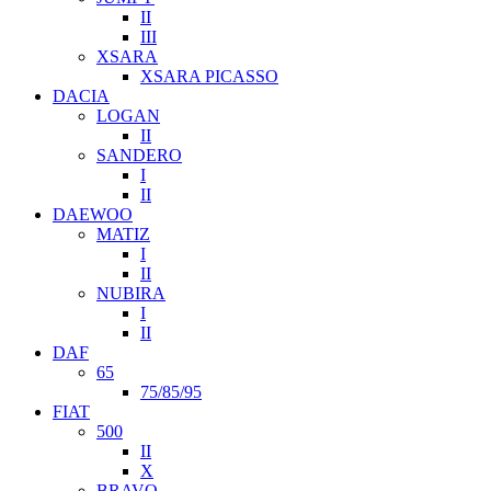
II
III
XSARA
XSARA PICASSO
DACIA
LOGAN
II
SANDERO
I
II
DAEWOO
MATIZ
I
II
NUBIRA
I
II
DAF
65
75/85/95
FIAT
500
II
X
BRAVO