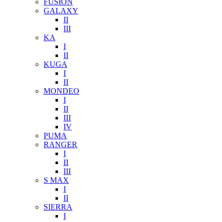
FUSION
GALAXY
II
III
KA
I
II
KUGA
I
II
MONDEO
I
II
III
IV
PUMA
RANGER
I
II
III
S MAX
I
II
SIERRA
I