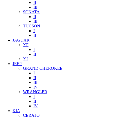
II
III
SONATA
II
III
TUCSON
I
II
JAGUAR
XF
I
II
XJ
JEEP
GRAND CHEROKEE
I
II
III
IV
WRANGLER
I
II
IV
KIA
CERATO