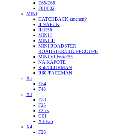
E65/E66
F01/F02
MINI
HATCHBACK zmenený
II NÁFUK
III R56
MINI I
MINI III
MINI ROADSTER
ROADSTER/COUPECOUPE
MINI VI F65/F55
NA KAPOTE
R56/CLUBMAN
R60 /PACEMAN
X1
E84
F48
X3
E83
F25
F25 s
G01
X3 F25
X4
F26