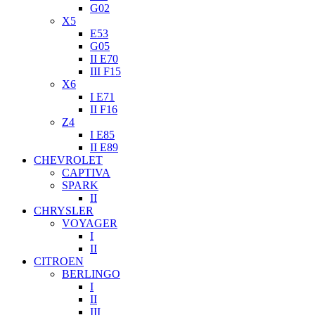
G02
X5
E53
G05
II E70
III F15
X6
I E71
II F16
Z4
I E85
II E89
CHEVROLET
CAPTIVA
SPARK
II
CHRYSLER
VOYAGER
I
II
CITROEN
BERLINGO
I
II
III