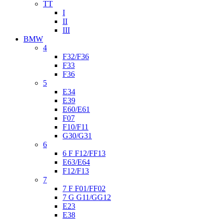
TT
I
II
III
BMW
4
F32/F36
F33
F36
5
E34
E39
E60/E61
F07
F10/F11
G30/G31
6
6 F F12/FF13
E63/E64
F12/F13
7
7 F F01/FF02
7 G G11/GG12
E23
E38