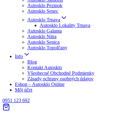
Autosklo Pezinok
Autosklo Senec
Autosklo Trnava
Autosklo Lokality Trnava
Autosklo Galanta
Autosklo Nitra
Autosklo Senica
Autosklo Topolčany
Info
Blog
Kontakt Autosklo
Všeobecné Obchodné Podmienky
Zásady ochrany osobných údajov
Eshop – Autosklo Online
Môj účet
0951 123 692