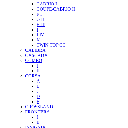
CABRIO I
COUPE/CABRIO II
F I
G II
H III
J
J IV
K
TWIN TOP CC
CALIBRA
CASCADA
COMBO
I
II
CORSA
A
B
C
D
E
CROSSLAND
FRONTERA
I
II
INSIGNIA