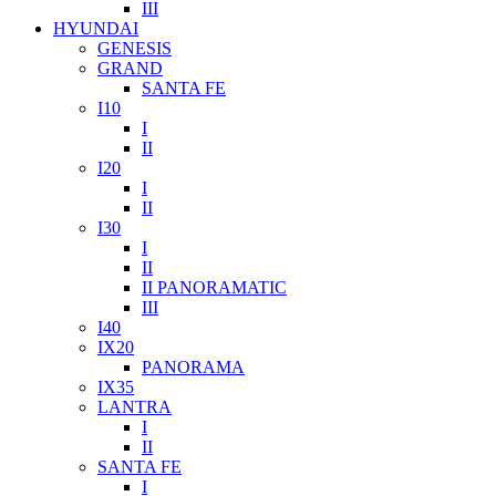
III
HYUNDAI
GENESIS
GRAND
SANTA FE
I10
I
II
I20
I
II
I30
I
II
II PANORAMATIC
III
I40
IX20
PANORAMA
IX35
LANTRA
I
II
SANTA FE
I