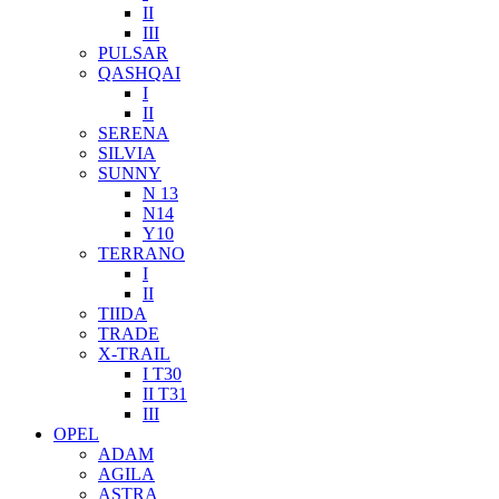
II
III
PULSAR
QASHQAI
I
II
SERENA
SILVIA
SUNNY
N 13
N14
Y10
TERRANO
I
II
TIIDA
TRADE
X-TRAIL
I T30
II T31
III
OPEL
ADAM
AGILA
ASTRA