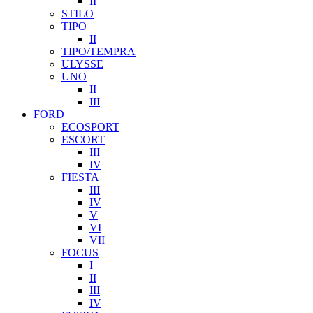
II
STILO
TIPO
II
TIPO/TEMPRA
ULYSSE
UNO
II
III
FORD
ECOSPORT
ESCORT
III
IV
FIESTA
III
IV
V
VI
VII
FOCUS
I
II
III
IV