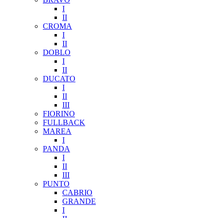
I
II
CROMA
I
II
DOBLO
I
II
DUCATO
I
II
III
FIORINO
FULLBACK
MAREA
I
PANDA
I
II
III
PUNTO
CABRIO
GRANDE
I