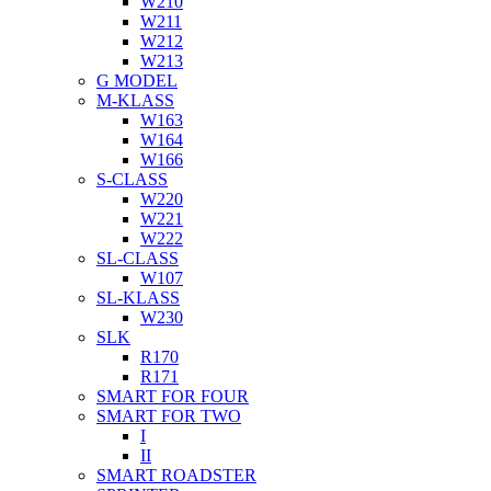
W210
W211
W212
W213
G MODEL
M-KLASS
W163
W164
W166
S-CLASS
W220
W221
W222
SL-CLASS
W107
SL-KLASS
W230
SLK
R170
R171
SMART FOR FOUR
SMART FOR TWO
I
II
SMART ROADSTER