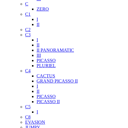
C
ZERO
C1
I
II
C2
C3
I
II
II PANORAMATIC
III
PICASSO
PLURIEL
C4
CACTUS
GRAND PICASSO II
I
II
PICASSO
PICASSO II
C5
I
C8
EVASION
JUMPY