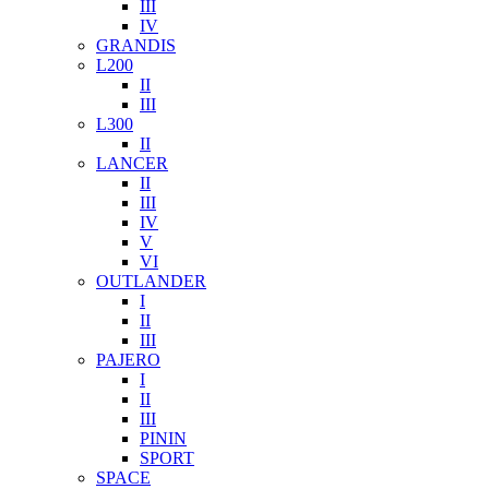
III
IV
GRANDIS
L200
II
III
L300
II
LANCER
II
III
IV
V
VI
OUTLANDER
I
II
III
PAJERO
I
II
III
PININ
SPORT
SPACE