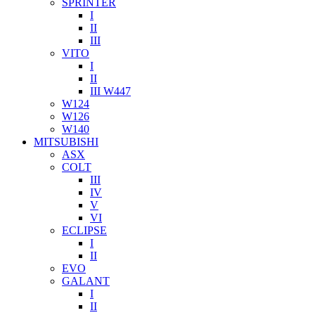
SPRINTER
I
II
III
VITO
I
II
III W447
W124
W126
W140
MITSUBISHI
ASX
COLT
III
IV
V
VI
ECLIPSE
I
II
EVO
GALANT
I
II