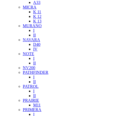
A33
MICRA
K 11
K 12
K 13
MURANO
I
II
NAVARA
D40
IV
NOTE
I
II
NV200
PATHFINDER
I
II
PATROL
I
II
PRAIRIE
M11
PRIMERA
I