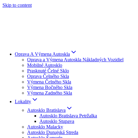
Skip to content
Oprava A Výmena Autoskla
Oprava a Výmena Autoskla Nákladných Vozidiel
Mobilné Autosklo
Prasknuté Čelné Sklo
Oprava Čelného Skla
Výmena Čelného Skla
Výmena Bočného Skla
Výmena Zadného Skla
Lokality
Autosklo Bratislava
Autosklo Bratislava Petržalka
Autosklo Stupava
Autosklo Malacky
Autosklo Dunajská Streda
Autosklo Šamorín