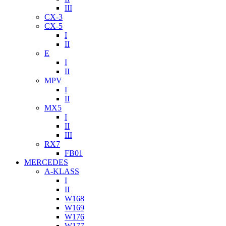
III
CX-3
CX-5
I
II
E
I
II
MPV
I
II
MX5
I
II
III
RX7
FB01
MERCEDES
A-KLASS
I
II
W168
W169
W176
W177