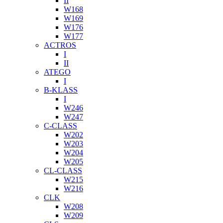
II
W168
W169
W176
W177
ACTROS
I
II
ATEGO
I
B-KLASS
I
W246
W247
C-CLASS
W202
W203
W204
W205
CL-CLASS
W215
W216
CLK
W208
W209