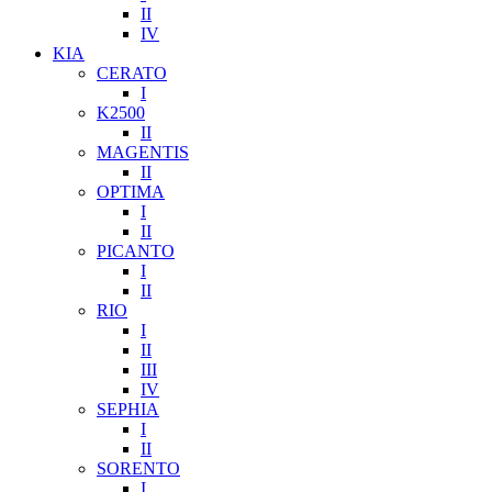
II
IV
KIA
CERATO
I
K2500
II
MAGENTIS
II
OPTIMA
I
II
PICANTO
I
II
RIO
I
II
III
IV
SEPHIA
I
II
SORENTO
I