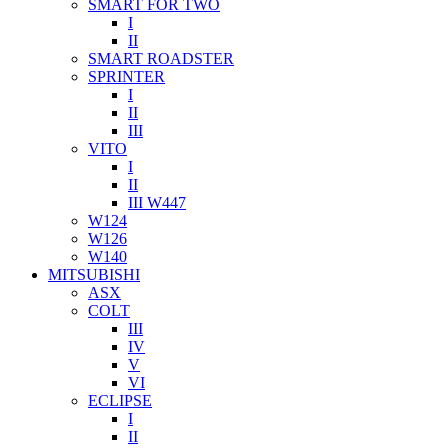
SMART FOR TWO
I
II
SMART ROADSTER
SPRINTER
I
II
III
VITO
I
II
III W447
W124
W126
W140
MITSUBISHI
ASX
COLT
III
IV
V
VI
ECLIPSE
I
II