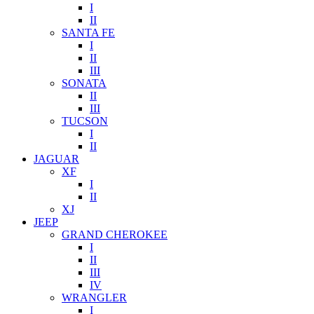
I
II
SANTA FE
I
II
III
SONATA
II
III
TUCSON
I
II
JAGUAR
XF
I
II
XJ
JEEP
GRAND CHEROKEE
I
II
III
IV
WRANGLER
I