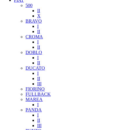
FIAT
500
II
X
BRAVO
I
II
CROMA
I
II
DOBLO
I
II
DUCATO
I
II
III
FIORINO
FULLBACK
MAREA
I
PANDA
I
II
III