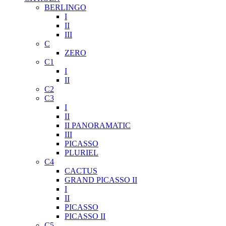
BERLINGO
I
II
III
C
ZERO
C1
I
II
C2
C3
I
II
II PANORAMATIC
III
PICASSO
PLURIEL
C4
CACTUS
GRAND PICASSO II
I
II
PICASSO
PICASSO II
C5