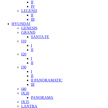
II
IV
LEGEND
II
III
HYUNDAI
GENESIS
GRAND
SANTA FE
I10
I
II
I20
I
II
I30
I
II
II PANORAMATIC
III
I40
IX20
PANORAMA
IX35
LANTRA