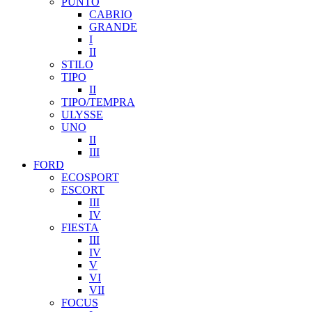
PUNTO
CABRIO
GRANDE
I
II
STILO
TIPO
II
TIPO/TEMPRA
ULYSSE
UNO
II
III
FORD
ECOSPORT
ESCORT
III
IV
FIESTA
III
IV
V
VI
VII
FOCUS