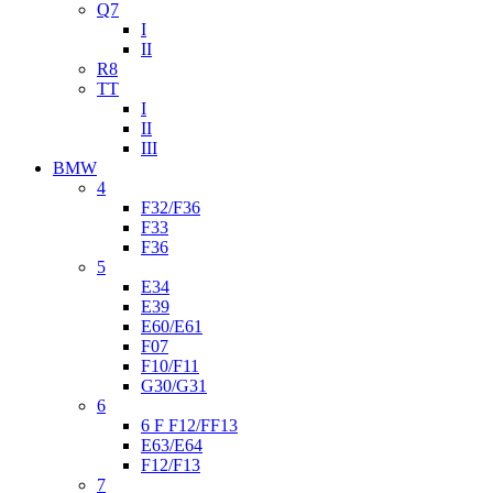
Q7
I
II
R8
TT
I
II
III
BMW
4
F32/F36
F33
F36
5
E34
E39
E60/E61
F07
F10/F11
G30/G31
6
6 F F12/FF13
E63/E64
F12/F13
7