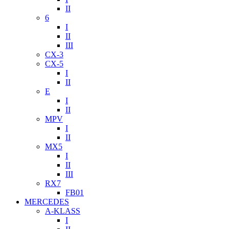
II
6
I
II
III
CX-3
CX-5
I
II
E
I
II
MPV
I
II
MX5
I
II
III
RX7
FB01
MERCEDES
A-KLASS
I