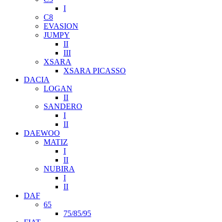
I
C8
EVASION
JUMPY
II
III
XSARA
XSARA PICASSO
DACIA
LOGAN
II
SANDERO
I
II
DAEWOO
MATIZ
I
II
NUBIRA
I
II
DAF
65
75/85/95