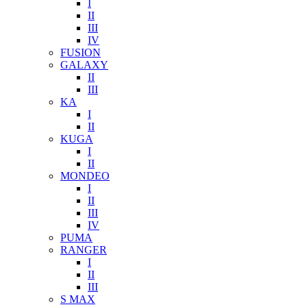
I
II
III
IV
FUSION
GALAXY
II
III
KA
I
II
KUGA
I
II
MONDEO
I
II
III
IV
PUMA
RANGER
I
II
III
S MAX