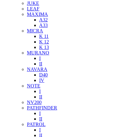
JUKE
LEAF
MAXIMA
A32
A33
MICRA
K 11
K 12
K 13
MURANO
I
II
NAVARA
D40
IV
NOTE
I
II
NV200
PATHFINDER
I
II
PATROL
I
II