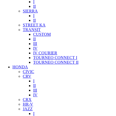
I
II
SIERRA
I
II
STREET KA
TRANSIT
CUSTOM
II
III
IV
IV COURIER
TOURNEO CONNECT I
TOURNEO CONNECT II
HONDA
CIVIC
CRV
I
II
III
IV
CRX
HR-V
JAZZ
I