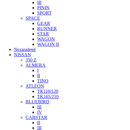
III
PININ
SPORT
SPACE
GEAR
RUNNER
STAR
WAGON
WAGON II
Nezaradené
NISSAN
350 Z
ALMERA
I
II
TINO
ATLEON
TK110/120
TK165/210
BLUEBIRD
III
IV
CABSTAR
II
III