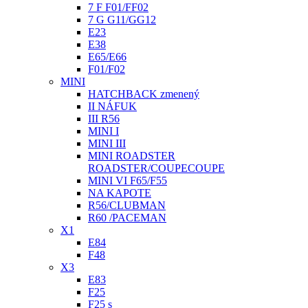
7 F F01/FF02
7 G G11/GG12
E23
E38
E65/E66
F01/F02
MINI
HATCHBACK zmenený
II NÁFUK
III R56
MINI I
MINI III
MINI ROADSTER
ROADSTER/COUPECOUPE
MINI VI F65/F55
NA KAPOTE
R56/CLUBMAN
R60 /PACEMAN
X1
E84
F48
X3
E83
F25
F25 s