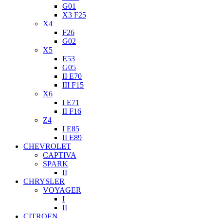
G01
X3 F25
X4
F26
G02
X5
E53
G05
II E70
III F15
X6
I E71
II F16
Z4
I E85
II E89
CHEVROLET
CAPTIVA
SPARK
II
CHRYSLER
VOYAGER
I
II
CITROEN