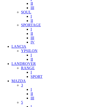
II
III
SOUL
I
II
SPORTAGE
I
II
III
IV
LANCIA
YPSILON
I
II
LANDROVER
RANGE
I
SPORT
MAZDA
3
I
II
III
5
I