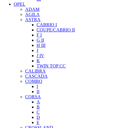
OPEL
ADAM
AGILA
ASTRA
CABRIO I
COUPE/CABRIO II
F I
G II
H III
J
J IV
K
TWIN TOP CC
CALIBRA
CASCADA
COMBO
I
II
CORSA
A
B
C
D
E
CROSSLAND