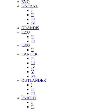
EVO
GALANT
I
II
III
IV
GRANDIS
L200
II
III
L300
II
LANCER
II
III
IV
V
VI
OUTLANDER
I
II
III
PAJERO
I
II