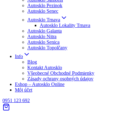
Autosklo Pezinok
Autosklo Senec
Autosklo Trnava
Autosklo Lokality Trnava
Autosklo Galanta
Autosklo Nitra
Autosklo Senica
Autosklo Topolčany
Info
Blog
Kontakt Autosklo
Všeobecné Obchodné Podmienky
Zásady ochrany osobných údajov
Eshop – Autosklo Online
Môj účet
0951 123 692