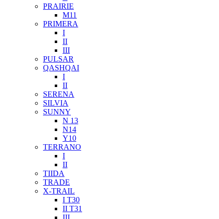
PRAIRIE
M11
PRIMERA
I
II
III
PULSAR
QASHQAI
I
II
SERENA
SILVIA
SUNNY
N 13
N14
Y10
TERRANO
I
II
TIIDA
TRADE
X-TRAIL
I T30
II T31
III