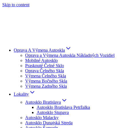
Skip to content
Oprava A Výmena Autoskla
Oprava a Výmena Autoskla Nákladných Vozidiel
Mobilné Autosklo
Prasknuté Čelné Sklo
Oprava Čelného Skla
Výmena Čelného Skla
Výmena Bočného Skla
Výmena Zadného Skla
Lokality
Autosklo Bratislava
Autosklo Bratislava Petržalka
Autosklo Stupava
Autosklo Malacky
Autosklo Dunajská Streda
Autosklo Šamorín