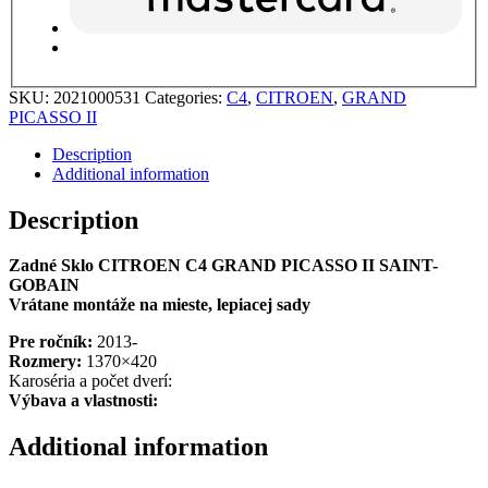
SKU:
2021000531
Categories:
C4
,
CITROEN
,
GRAND
PICASSO II
Description
Additional information
Description
Zadné Sklo CITROEN C4 GRAND PICASSO II SAINT-
GOBAIN
Vrátane montáže na mieste, lepiacej sady
Pre ročník:
2013-
Rozmery:
1370×420
Karoséria a počet dverí:
Výbava a vlastnosti:
Additional information