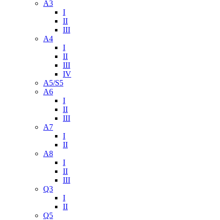
A3
I
II
III
A4
I
II
III
IV
A5/S5
A6
I
II
III
A7
I
II
A8
I
II
III
Q3
I
II
Q5