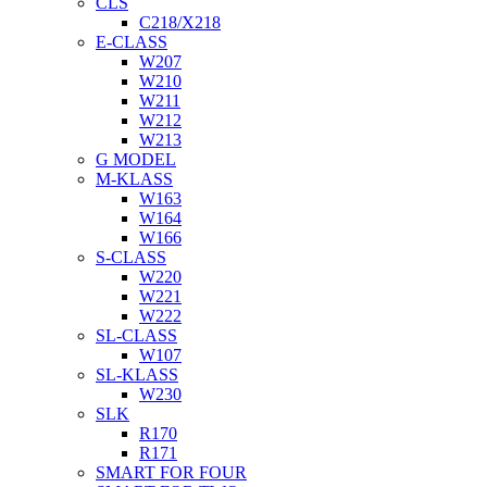
CLS
C218/X218
E-CLASS
W207
W210
W211
W212
W213
G MODEL
M-KLASS
W163
W164
W166
S-CLASS
W220
W221
W222
SL-CLASS
W107
SL-KLASS
W230
SLK
R170
R171
SMART FOR FOUR