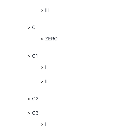
III
C
ZERO
C1
I
II
C2
C3
I