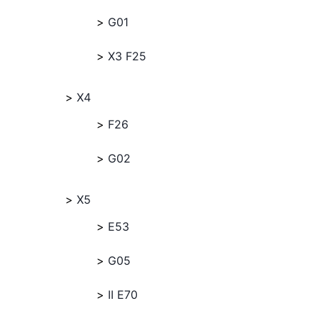
G01
X3 F25
X4
F26
G02
X5
E53
G05
II E70