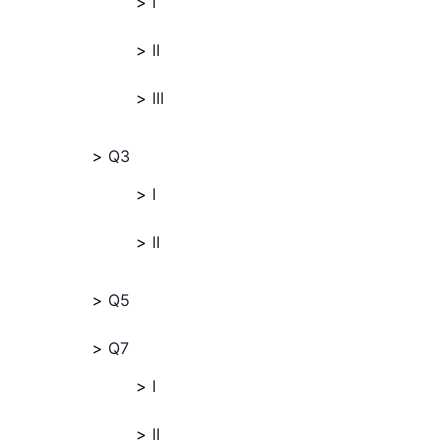
I
II
III
Q3
I
II
Q5
Q7
I
II