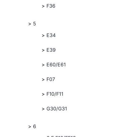
F36
5
E34
E39
E60/E61
F07
F10/F11
G30/G31
6