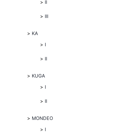
II
III
KA
I
II
KUGA
I
II
MONDEO
I