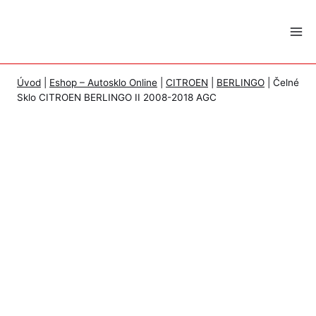
Skip
to
content
Úvod
|
Eshop – Autosklo Online
|
CITROEN
|
BERLINGO
|
Čelné
Sklo CITROEN BERLINGO II 2008-2018 AGC