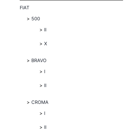
FIAT
500
II
X
BRAVO
I
II
CROMA
I
II