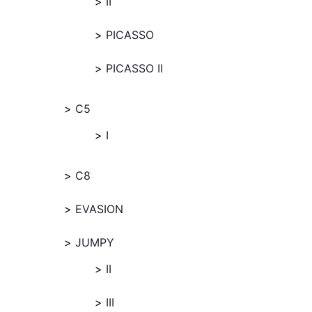
II
PICASSO
PICASSO II
C5
I
C8
EVASION
JUMPY
II
III