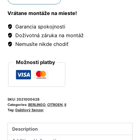
Vrátane montáže na mieste!
Garancia spokojnosti
Doživotná záruka na montáž
Nemusíte nikde chodiť
Možnosti platby
SKU:
2021000428
Categories:
BERLINGO
,
CITROEN
,
II
Tag:
Dažďový Senzor
Description