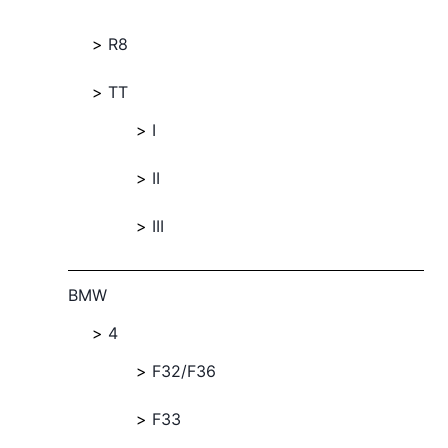
R8
TT
I
II
III
BMW
4
F32/F36
F33