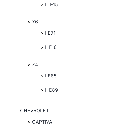
III F15
X6
I E71
II F16
Z4
I E85
II E89
CHEVROLET
CAPTIVA