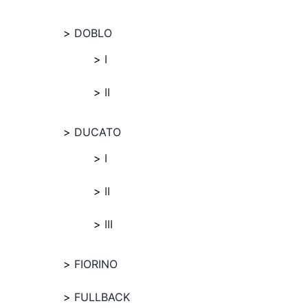
DOBLO
I
II
DUCATO
I
II
III
FIORINO
FULLBACK