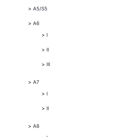
A5/S5
A6
I
II
III
A7
I
II
A8