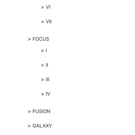
VI
VII
FOCUS
I
II
III
IV
FUSION
GALAXY