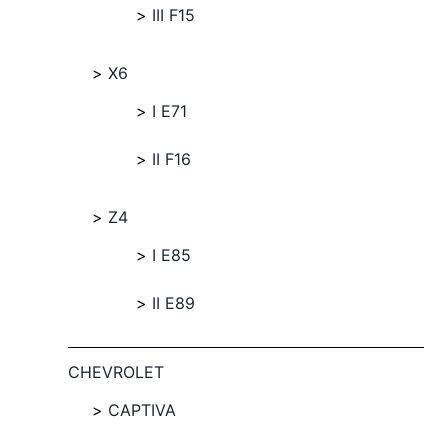
III F15
X6
I E71
II F16
Z4
I E85
II E89
CHEVROLET
CAPTIVA