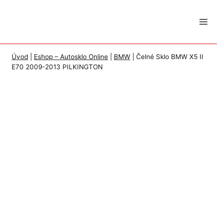
Skip
to
content
Úvod
|
Eshop – Autosklo Online
|
BMW
|
Čelné Sklo BMW X5 II
E70 2009-2013 PILKINGTON