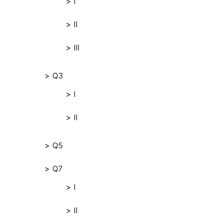
I
II
III
Q3
I
II
Q5
Q7
I
II