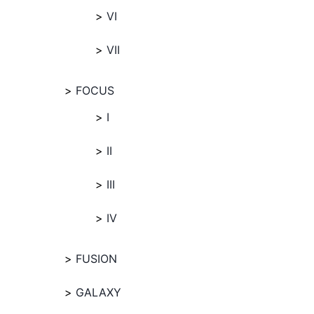
VI
VII
FOCUS
I
II
III
IV
FUSION
GALAXY