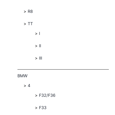
R8
TT
I
II
III
BMW
4
F32/F36
F33