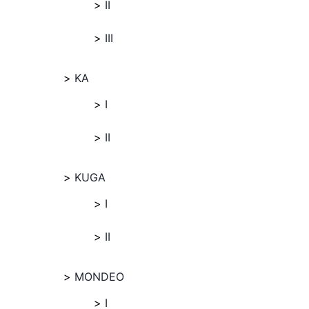
II
III
KA
I
II
KUGA
I
II
MONDEO
I