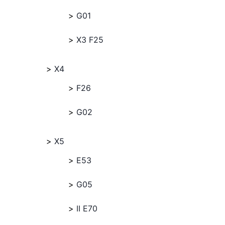
G01
X3 F25
X4
F26
G02
X5
E53
G05
II E70