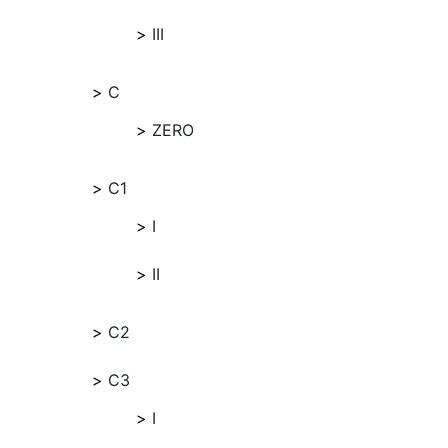
III
C
ZERO
C1
I
II
C2
C3
I