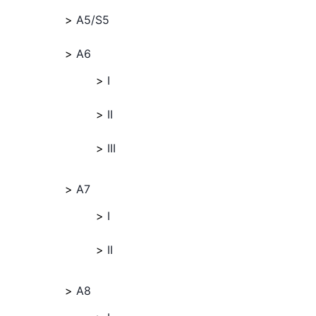
A5/S5
A6
I
II
III
A7
I
II
A8