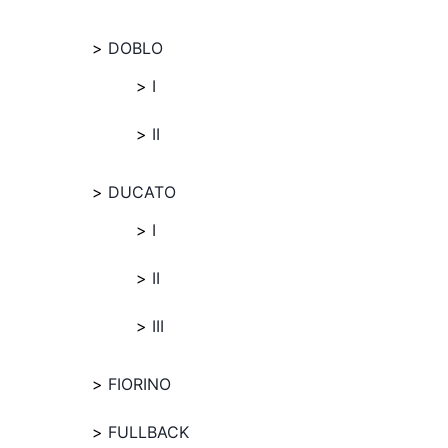
DOBLO
I
II
DUCATO
I
II
III
FIORINO
FULLBACK