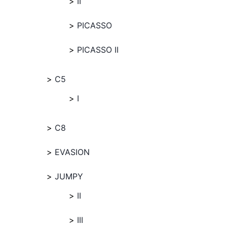
II
PICASSO
PICASSO II
C5
I
C8
EVASION
JUMPY
II
III