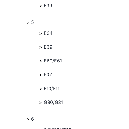
F36
5
E34
E39
E60/E61
F07
F10/F11
G30/G31
6