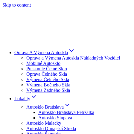
Skip to content
Oprava A Výmena Autoskla
Oprava a Výmena Autoskla Nákladných Vozidiel
Mobilné Autosklo
Prasknuté Čelné Sklo
Oprava Čelného Skla
Výmena Čelného Skla
Výmena Bočného Skla
Výmena Zadného Skla
Lokality
Autosklo Bratislava
Autosklo Bratislava Petržalka
Autosklo Stupava
Autosklo Malacky
Autosklo Dunajská Streda
Autosklo Šamorín