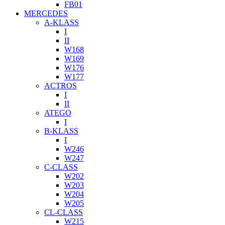
FB01
MERCEDES
A-KLASS
I
II
W168
W169
W176
W177
ACTROS
I
II
ATEGO
I
B-KLASS
I
W246
W247
C-CLASS
W202
W203
W204
W205
CL-CLASS
W215