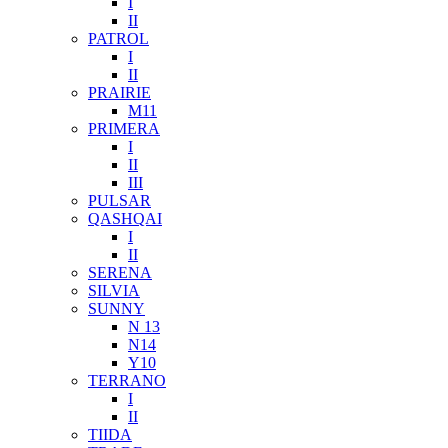
I
II
PATROL
I
II
PRAIRIE
M11
PRIMERA
I
II
III
PULSAR
QASHQAI
I
II
SERENA
SILVIA
SUNNY
N 13
N14
Y10
TERRANO
I
II
TIIDA