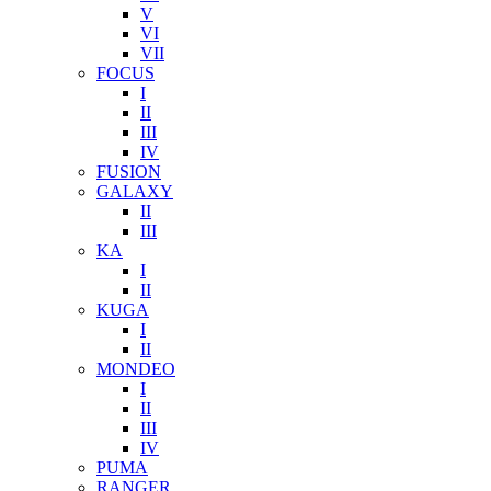
V
VI
VII
FOCUS
I
II
III
IV
FUSION
GALAXY
II
III
KA
I
II
KUGA
I
II
MONDEO
I
II
III
IV
PUMA
RANGER