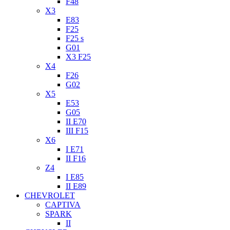
F48
X3
E83
F25
F25 s
G01
X3 F25
X4
F26
G02
X5
E53
G05
II E70
III F15
X6
I E71
II F16
Z4
I E85
II E89
CHEVROLET
CAPTIVA
SPARK
II