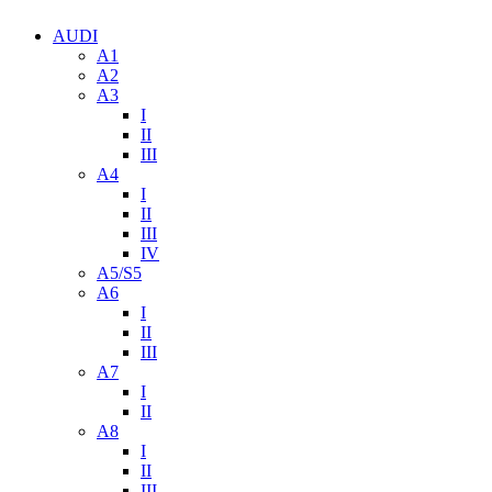
AUDI
A1
A2
A3
I
II
III
A4
I
II
III
IV
A5/S5
A6
I
II
III
A7
I
II
A8
I
II
III