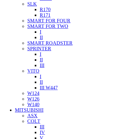
SLK
R170
R171
SMART FOR FOUR
SMART FOR TWO
I
II
SMART ROADSTER
SPRINTER
I
II
III
VITO
I
II
III W447
W124
W126
W140
MITSUBISHI
ASX
COLT
III
IV
V