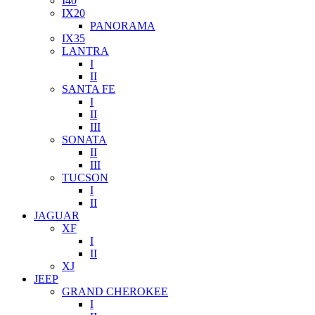
I40
IX20
PANORAMA
IX35
LANTRA
I
II
SANTA FE
I
II
III
SONATA
II
III
TUCSON
I
II
JAGUAR
XF
I
II
XJ
JEEP
GRAND CHEROKEE
I