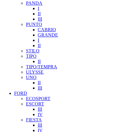
PANDA
I
II
III
PUNTO
CABRIO
GRANDE
I
II
STILO
TIPO
II
TIPO/TEMPRA
ULYSSE
UNO
II
III
FORD
ECOSPORT
ESCORT
III
IV
FIESTA
III
IV