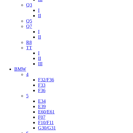
Q3
I
II
Q5
Q7
I
II
R8
TT
I
II
III
BMW
4
F32/F36
F33
F36
5
E34
E39
E60/E61
F07
F10/F11
G30/G31