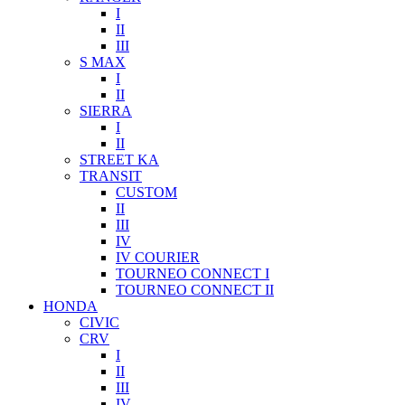
I
II
III
S MAX
I
II
SIERRA
I
II
STREET KA
TRANSIT
CUSTOM
II
III
IV
IV COURIER
TOURNEO CONNECT I
TOURNEO CONNECT II
HONDA
CIVIC
CRV
I
II
III
IV