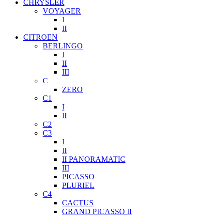
CHRYSLER
VOYAGER
I
II
CITROEN
BERLINGO
I
II
III
C
ZERO
C1
I
II
C2
C3
I
II
II PANORAMATIC
III
PICASSO
PLURIEL
C4
CACTUS
GRAND PICASSO II