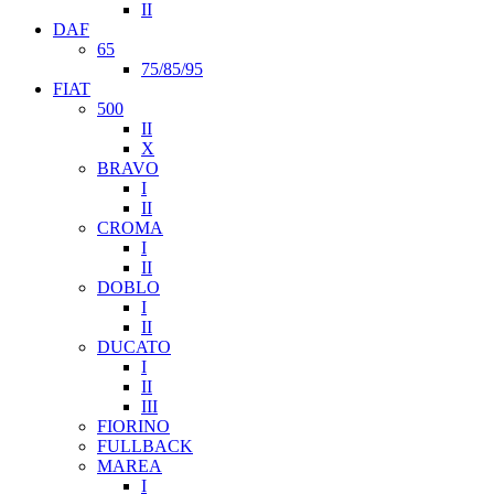
II
DAF
65
75/85/95
FIAT
500
II
X
BRAVO
I
II
CROMA
I
II
DOBLO
I
II
DUCATO
I
II
III
FIORINO
FULLBACK
MAREA
I