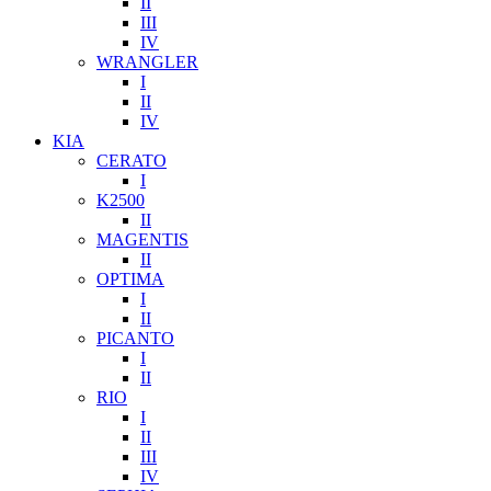
II
III
IV
WRANGLER
I
II
IV
KIA
CERATO
I
K2500
II
MAGENTIS
II
OPTIMA
I
II
PICANTO
I
II
RIO
I
II
III
IV