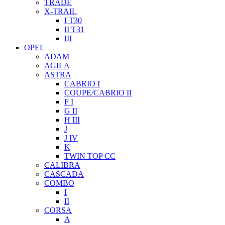
TRADE
X-TRAIL
I T30
II T31
III
OPEL
ADAM
AGILA
ASTRA
CABRIO I
COUPE/CABRIO II
F I
G II
H III
J
J IV
K
TWIN TOP CC
CALIBRA
CASCADA
COMBO
I
II
CORSA
A