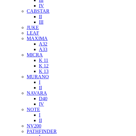
III
IV
CABSTAR
II
III
JUKE
LEAF
MAXIMA
A32
A33
MICRA
K 11
K 12
K 13
MURANO
I
II
NAVARA
D40
IV
NOTE
I
II
NV200
PATHFINDER