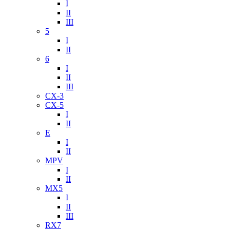
I
II
III
5
I
II
6
I
II
III
CX-3
CX-5
I
II
E
I
II
MPV
I
II
MX5
I
II
III
RX7