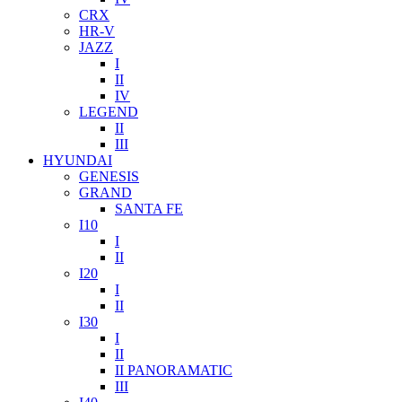
CRX
HR-V
JAZZ
I
II
IV
LEGEND
II
III
HYUNDAI
GENESIS
GRAND
SANTA FE
I10
I
II
I20
I
II
I30
I
II
II PANORAMATIC
III