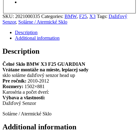
SKU:
2021000335
Categories:
BMW
,
F25
,
X3
Tags:
Dažďový
Senzor
,
Solárne / Atermické Sklo
Description
Additional information
Description
Čelné Sklo BMW X3 F25 GUARDIAN
Vrátane montáže na mieste, lepiacej sady
sklo solárne dažďový senzor head up
Pre ročník:
2010-2012
Rozmery:
1502×881
Karoséria a počet dverí:
Výbava a vlastnosti:
Dažďový Senzor
Solárne / Atermické Sklo
Additional information