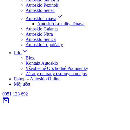
Autosklo Pezinok
Autosklo Senec
Autosklo Trnava
Autosklo Lokality Trnava
Autosklo Galanta
Autosklo Nitra
Autosklo Senica
Autosklo Topolčany
Info
Blog
Kontakt Autosklo
Všeobecné Obchodné Podmienky
Zásady ochrany osobných údajov
Eshop – Autosklo Online
Môj účet
0951 123 692