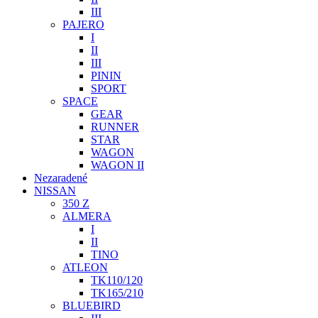
III
PAJERO
I
II
III
PININ
SPORT
SPACE
GEAR
RUNNER
STAR
WAGON
WAGON II
Nezaradené
NISSAN
350 Z
ALMERA
I
II
TINO
ATLEON
TK110/120
TK165/210
BLUEBIRD