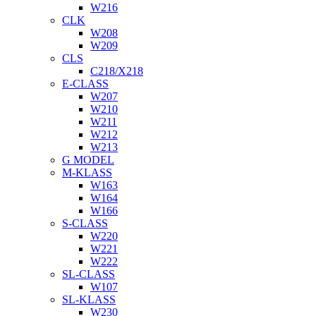
W216
CLK
W208
W209
CLS
C218/X218
E-CLASS
W207
W210
W211
W212
W213
G MODEL
M-KLASS
W163
W164
W166
S-CLASS
W220
W221
W222
SL-CLASS
W107
SL-KLASS
W230