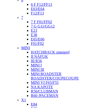
6
6 F F12/FF13
E63/E64
F12/F13
7
7 F F01/FF02
7 G G11/GG12
E23
E38
E65/E66
F01/F02
MINI
HATCHBACK zmenený
II NÁFUK
III R56
MINI I
MINI III
MINI ROADSTER
ROADSTER/COUPECOUPE
MINI VI F65/F55
NA KAPOTE
R56/CLUBMAN
R60 /PACEMAN
X1
E84