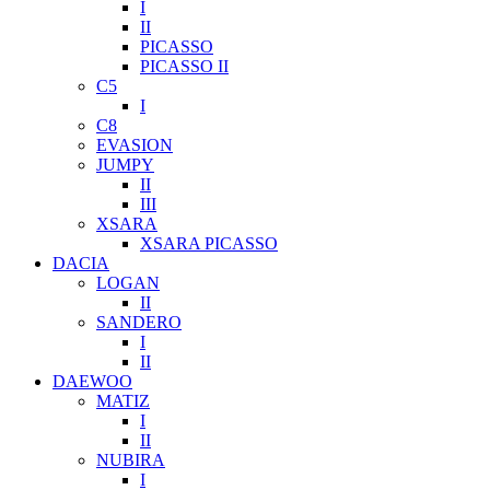
I
II
PICASSO
PICASSO II
C5
I
C8
EVASION
JUMPY
II
III
XSARA
XSARA PICASSO
DACIA
LOGAN
II
SANDERO
I
II
DAEWOO
MATIZ
I
II
NUBIRA
I