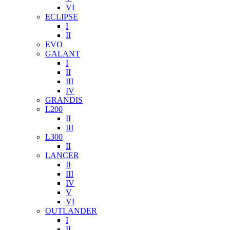
VI
ECLIPSE
I
II
EVO
GALANT
I
II
III
IV
GRANDIS
L200
II
III
L300
II
LANCER
II
III
IV
V
VI
OUTLANDER
I
II