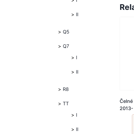
I
Rel
II
Q5
Q7
I
II
R8
Čelné
TT
2013-
I
II