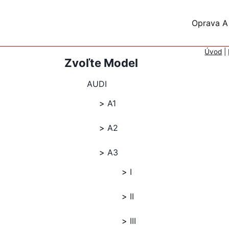
Skip
to
Oprava A
content
Úvod
|
Zvoľte Model
AUDI
A1
A2
A3
I
II
III