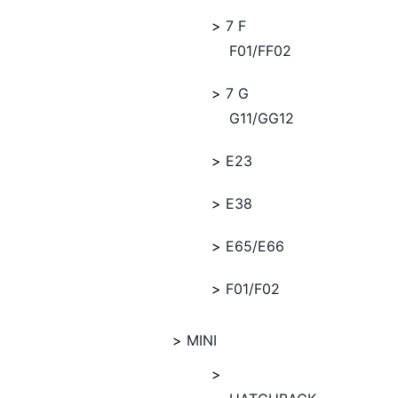
7 F
F01/FF02
7 G
G11/GG12
E23
E38
E65/E66
F01/F02
MINI