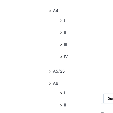
A4
I
II
III
IV
A5/S5
A6
I
De
II