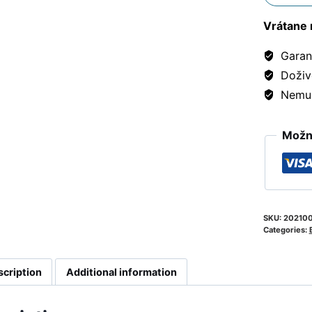
Vrátane 
Garanc
Doživ
Nemusí
Možno
SKU:
20210
Categories:
scription
Additional information