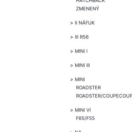
HATCHBACK
ZMENENÝ
II NÁFUK
III R56
MINI I
MINI III
MINI
ROADSTER
ROADSTER/COUPECOU
MINI VI
F65/F55