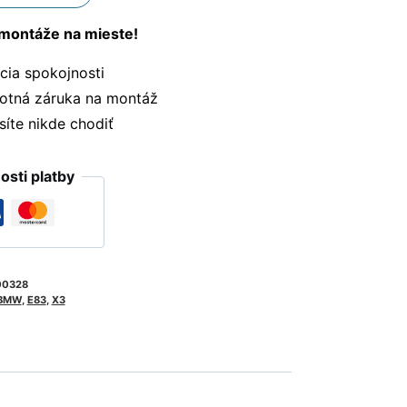
montáže na mieste!
ia spokojnosti
otná záruka na montáž
te nikde chodiť
sti platby
00328
BMW
,
E83
,
X3