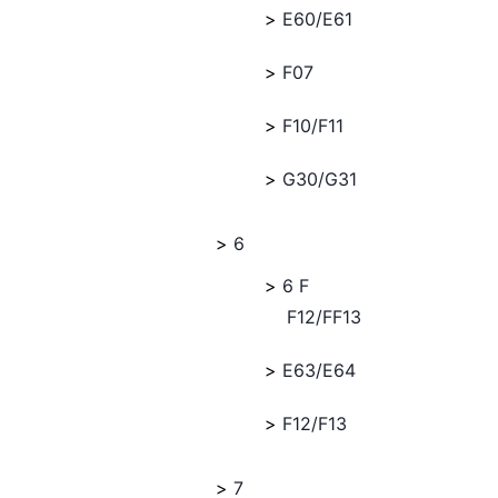
E60/E61
F07
F10/F11
G30/G31
6
6 F
F12/FF13
E63/E64
F12/F13
7