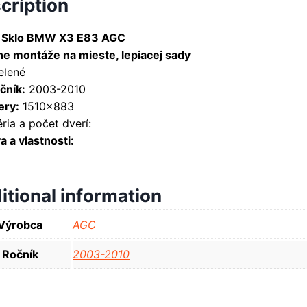
cription
 Sklo BMW X3 E83 AGC
ne montáže na mieste, lepiacej sady
elené
čník:
2003-2010
ry:
1510×883
ria a počet dverí:
 a vlastnosti:
itional information
Výrobca
AGC
Ročník
2003-2010