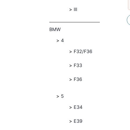
III
BMW
4
F32/F36
F33
F36
5
E34
E39