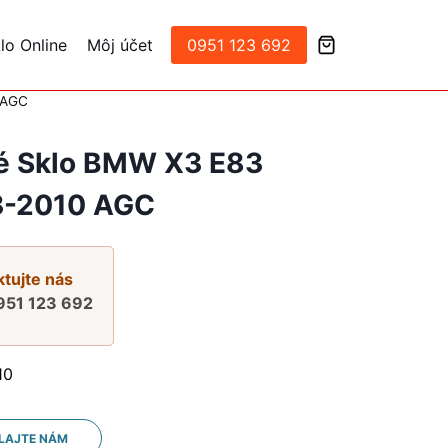
lo Online
Môj účet
0951 123 692
 AGC
é Sklo BMW X3 E83
-2010 AGC
tujte nás
951 123 692
10
LAJTE NÁM