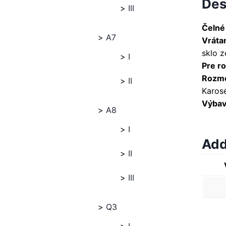
Des
III
Čelné
A7
Vráta
sklo z
I
Pre ro
Rozme
II
Karosé
Výbava
A8
I
Add
II
III
Q3