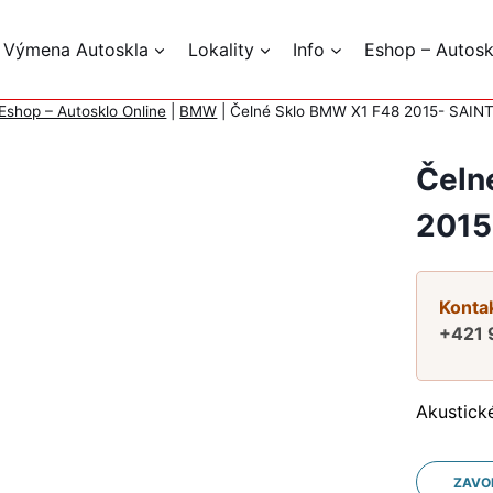
 Výmena Autoskla
Lokality
Info
Eshop – Autosk
Eshop – Autosklo Online
|
BMW
|
Čelné Sklo BMW X1 F48 2015- SAIN
Čeln
2015
Kontak
+421 
Akustick
ZAVO