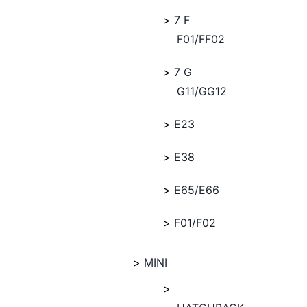
7 F
F01/FF02
7 G
G11/GG12
E23
E38
E65/E66
F01/F02
MINI