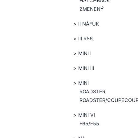
HATCHBACK
ZMENENÝ
II NÁFUK
III R56
MINI I
MINI III
MINI
ROADSTER
ROADSTER/COUPECOU
MINI VI
F65/F55