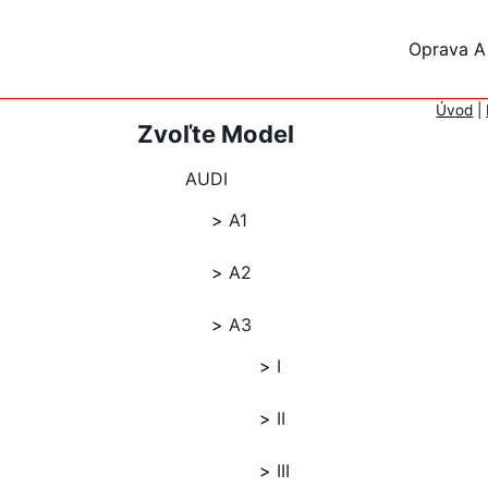
Skip
to
Oprava A
content
Úvod
|
Zvoľte Model
AUDI
A1
A2
A3
I
II
III