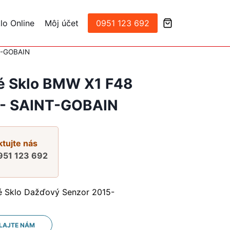
lo Online
Môj účet
0951 123 692
T-GOBAIN
é Sklo BMW X1 F48
- SAINT-GOBAIN
tujte nás
951 123 692
é Sklo Dažďový Senzor 2015-
LAJTE NÁM