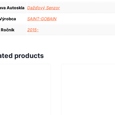
va Autoskla
Dažďový Senzor
Výrobca
SAINT-GOBAIN
Ročník
2015-
ated products