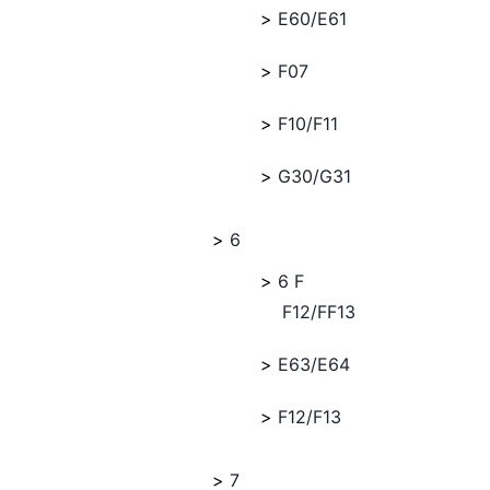
E60/E61
F07
F10/F11
G30/G31
6
6 F
F12/FF13
E63/E64
F12/F13
7