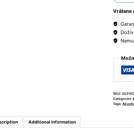
Vrátane 
Garanc
Doživ
Nemusí
Možno
SKU:
20210
Categories:
Tags:
Akusti
scription
Additional information