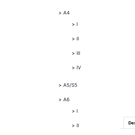
A4
I
II
III
IV
A5/S5
A6
I
De
II