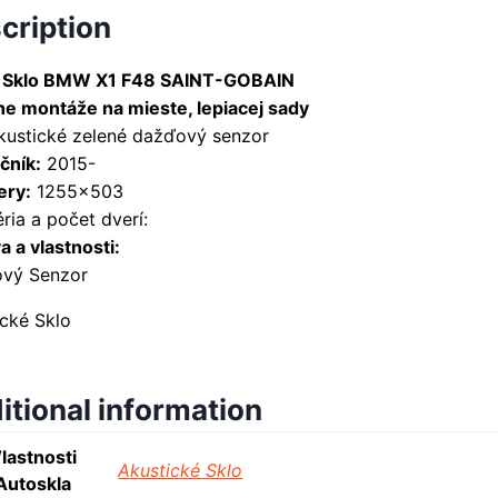
cription
 Sklo BMW X1 F48 SAINT-GOBAIN
ne montáže na mieste, lepiacej sady
akustické zelené dažďový senzor
čník:
2015-
ry:
1255×503
ria a počet dverí:
 a vlastnosti:
vý Senzor
ické Sklo
itional information
lastnosti
Akustické Sklo
Autoskla