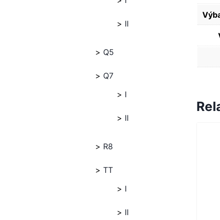
I
Výba
II
Q5
Q7
I
Rel
II
R8
TT
I
II