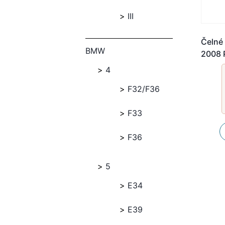
III
Čelné 
BMW
2008 
4
F32/F36
F33
F36
5
E34
E39