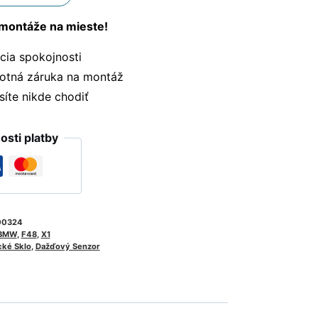
montáže na mieste!
ia spokojnosti
otná záruka na montáž
te nikde chodiť
sti platby
00324
BMW
,
F48
,
X1
cké Sklo
,
Dažďový Senzor