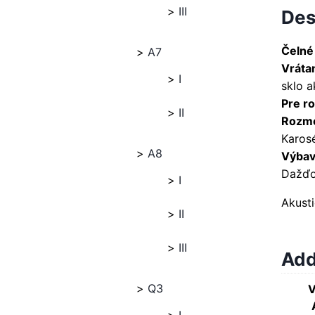
III
Des
Čelné
A7
Vráta
I
sklo 
Pre ro
II
Rozme
Karosé
A8
Výbava
Dažďo
I
Akust
II
III
Add
Q3
V