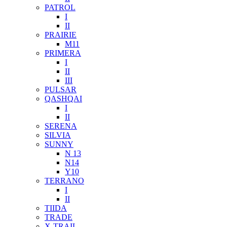
PATROL
I
II
PRAIRIE
M11
PRIMERA
I
II
III
PULSAR
QASHQAI
I
II
SERENA
SILVIA
SUNNY
N 13
N14
Y10
TERRANO
I
II
TIIDA
TRADE
X-TRAIL