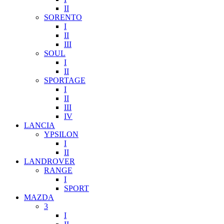
II
SORENTO
I
II
III
SOUL
I
II
SPORTAGE
I
II
III
IV
LANCIA
YPSILON
I
II
LANDROVER
RANGE
I
SPORT
MAZDA
3
I