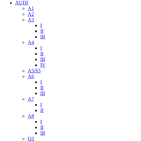
AUDI
A1
A2
A3
I
II
III
A4
I
II
III
IV
A5/S5
A6
I
II
III
A7
I
II
A8
I
II
III
Q3