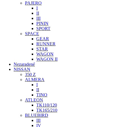
PAJERO
I
II
III
PININ
SPORT
SPACE
GEAR
RUNNER
STAR
WAGON
WAGON II
Nezaradené
NISSAN
350 Z
ALMERA
I
II
TINO
ATLEON
TK110/120
TK165/210
BLUEBIRD
III
IV