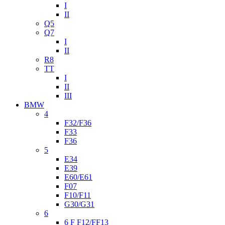
I
II
Q5
Q7
I
II
R8
TT
I
II
III
BMW
4
F32/F36
F33
F36
5
E34
E39
E60/E61
F07
F10/F11
G30/G31
6
6 F F12/FF13