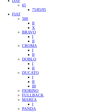
DAF
65
75/85/95
FIAT
500
II
X
BRAVO
I
II
CROMA
I
II
DOBLO
I
II
DUCATO
I
II
III
FIORINO
FULLBACK
MAREA
I
PANDA