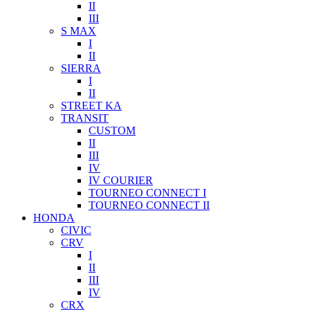
II
III
S MAX
I
II
SIERRA
I
II
STREET KA
TRANSIT
CUSTOM
II
III
IV
IV COURIER
TOURNEO CONNECT I
TOURNEO CONNECT II
HONDA
CIVIC
CRV
I
II
III
IV
CRX