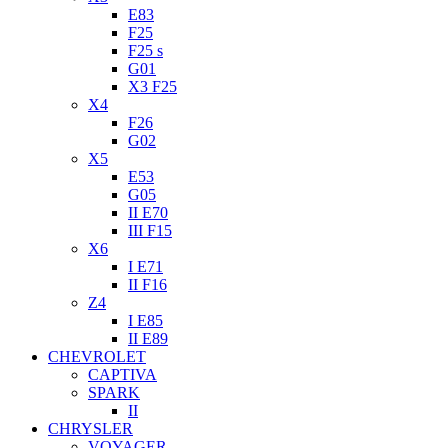
E83
F25
F25 s
G01
X3 F25
X4
F26
G02
X5
E53
G05
II E70
III F15
X6
I E71
II F16
Z4
I E85
II E89
CHEVROLET
CAPTIVA
SPARK
II
CHRYSLER
VOYAGER