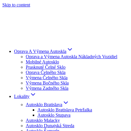
Skip to content
Oprava A Výmena Autoskla
Oprava a Výmena Autoskla Nákladných Vozidiel
Mobilné Autosklo
Prasknuté Čelné Sklo
Oprava Čelného Skla
Výmena Čelného Skla
Výmena Bočného Skla
Výmena Zadného Skla
Lokality
Autosklo Bratislava
Autosklo Bratislava Petržalka
Autosklo Stupava
Autosklo Malacky
Autosklo Dunajská Streda
Autosklo Šamorín