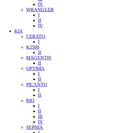
IV
WRANGLER
I
II
IV
KIA
CERATO
I
K2500
II
MAGENTIS
II
OPTIMA
I
II
PICANTO
I
II
RIO
I
II
III
IV
SEPHIA
I