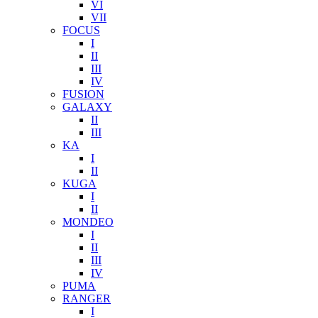
VI
VII
FOCUS
I
II
III
IV
FUSION
GALAXY
II
III
KA
I
II
KUGA
I
II
MONDEO
I
II
III
IV
PUMA
RANGER
I