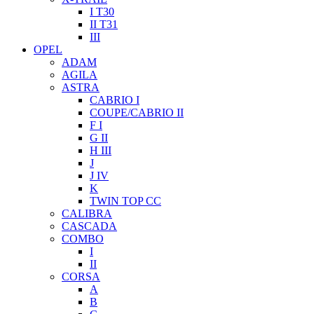
I T30
II T31
III
OPEL
ADAM
AGILA
ASTRA
CABRIO I
COUPE/CABRIO II
F I
G II
H III
J
J IV
K
TWIN TOP CC
CALIBRA
CASCADA
COMBO
I
II
CORSA
A
B