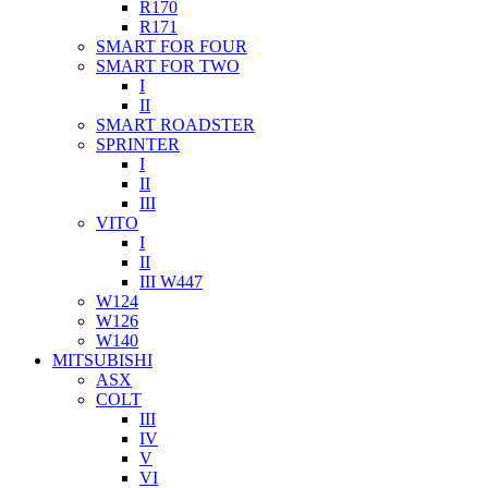
R170
R171
SMART FOR FOUR
SMART FOR TWO
I
II
SMART ROADSTER
SPRINTER
I
II
III
VITO
I
II
III W447
W124
W126
W140
MITSUBISHI
ASX
COLT
III
IV
V
VI