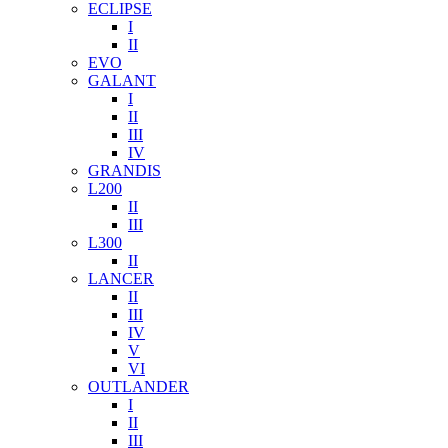
ECLIPSE
I
II
EVO
GALANT
I
II
III
IV
GRANDIS
L200
II
III
L300
II
LANCER
II
III
IV
V
VI
OUTLANDER
I
II
III