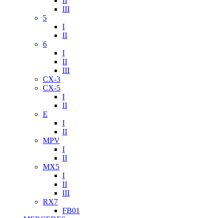
II
III
5
I
II
6
I
II
III
CX-3
CX-5
I
II
E
I
II
MPV
I
II
MX5
I
II
III
RX7
FB01