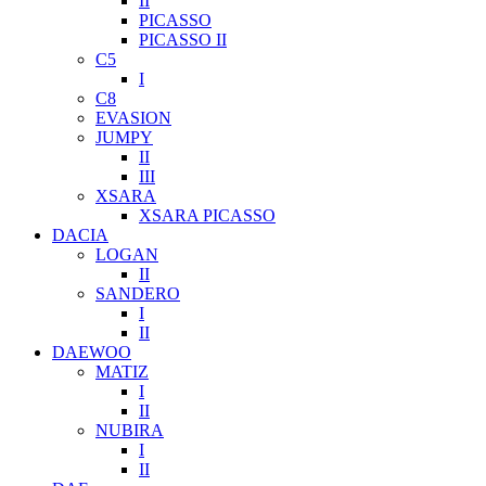
II
PICASSO
PICASSO II
C5
I
C8
EVASION
JUMPY
II
III
XSARA
XSARA PICASSO
DACIA
LOGAN
II
SANDERO
I
II
DAEWOO
MATIZ
I
II
NUBIRA
I
II