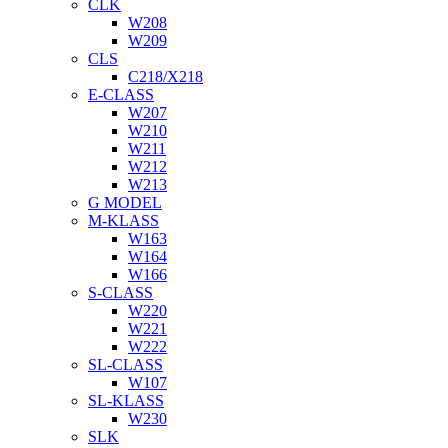
CLK
W208
W209
CLS
C218/X218
E-CLASS
W207
W210
W211
W212
W213
G MODEL
M-KLASS
W163
W164
W166
S-CLASS
W220
W221
W222
SL-CLASS
W107
SL-KLASS
W230
SLK