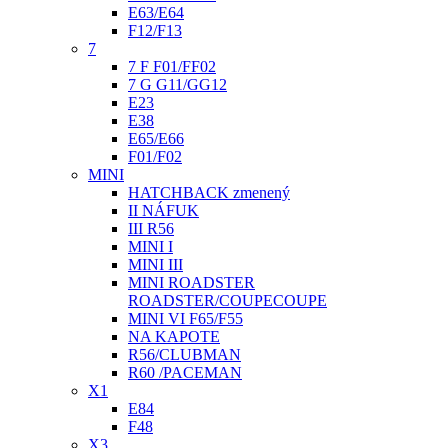
E63/E64
F12/F13
7
7 F F01/FF02
7 G G11/GG12
E23
E38
E65/E66
F01/F02
MINI
HATCHBACK zmenený
II NÁFUK
III R56
MINI I
MINI III
MINI ROADSTER
ROADSTER/COUPECOUPE
MINI VI F65/F55
NA KAPOTE
R56/CLUBMAN
R60 /PACEMAN
X1
E84
F48
X3