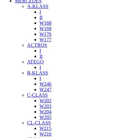
MERCEDES
A-KLASS
I
II
W168
W169
W176
W177
ACTROS
I
II
ATEGO
I
B-KLASS
I
W246
W247
C-CLASS
W202
W203
W204
W205
CL-CLASS
W215
W216