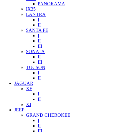
PANORAMA
IX35
LANTRA
I
II
SANTA FE
I
II
III
SONATA
II
III
TUCSON
I
II
JAGUAR
XF
I
II
XJ
JEEP
GRAND CHEROKEE
I
II
III