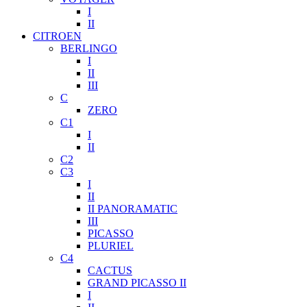
I
II
CITROEN
BERLINGO
I
II
III
C
ZERO
C1
I
II
C2
C3
I
II
II PANORAMATIC
III
PICASSO
PLURIEL
C4
CACTUS
GRAND PICASSO II
I