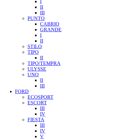
I
II
III
PUNTO
CABRIO
GRANDE
I
II
STILO
TIPO
II
TIPO/TEMPRA
ULYSSE
UNO
II
III
FORD
ECOSPORT
ESCORT
III
IV
FIESTA
III
IV
V