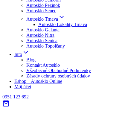
Autosklo Pezinok
Autosklo Senec
Autosklo Trnava
Autosklo Lokality Trnava
Autosklo Galanta
Autosklo Nitra
Autosklo Senica
Autosklo Topolčany
Info
Blog
Kontakt Autosklo
Všeobecné Obchodné Podmienky
Zásady ochrany osobných údajov
Eshop – Autosklo Online
Môj účet
0951 123 692