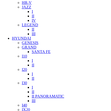
HR-V
JAZZ
I
II
IV
LEGEND
II
III
HYUNDAI
GENESIS
GRAND
SANTA FE
I10
I
II
I20
I
II
I30
I
II
II PANORAMATIC
III
I40
IX20