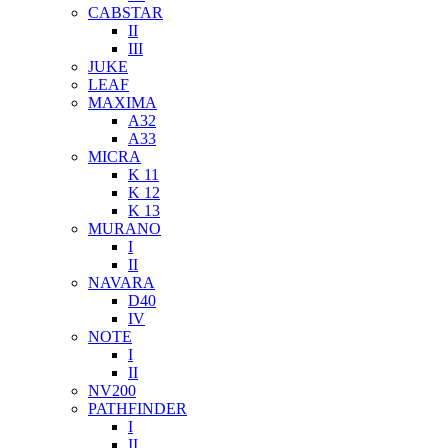
CABSTAR
II
III
JUKE
LEAF
MAXIMA
A32
A33
MICRA
K 11
K 12
K 13
MURANO
I
II
NAVARA
D40
IV
NOTE
I
II
NV200
PATHFINDER
I
II