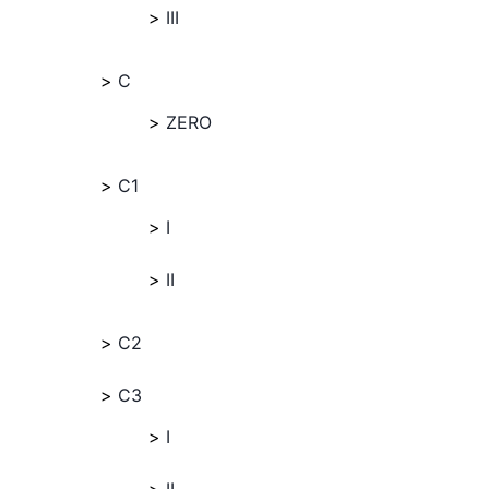
III
C
ZERO
C1
I
II
C2
C3
I