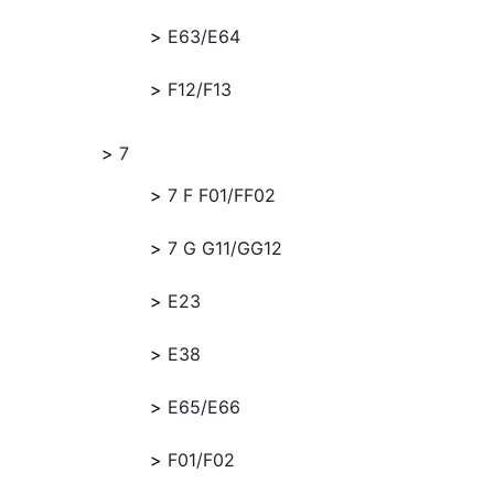
E63/E64
F12/F13
7
7 F F01/FF02
7 G G11/GG12
E23
E38
E65/E66
F01/F02