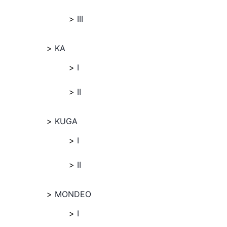
III
KA
I
II
KUGA
I
II
MONDEO
I