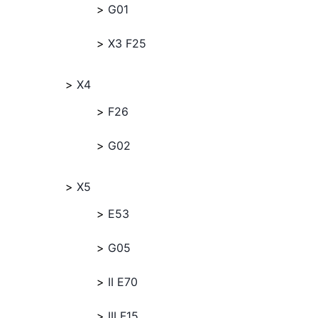
G01
X3 F25
X4
F26
G02
X5
E53
G05
II E70
III F15