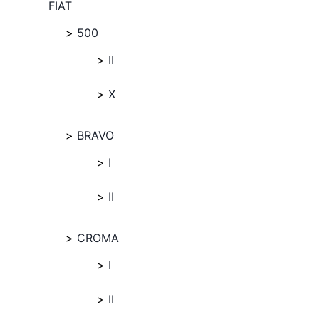
FIAT
500
II
X
BRAVO
I
II
CROMA
I
II