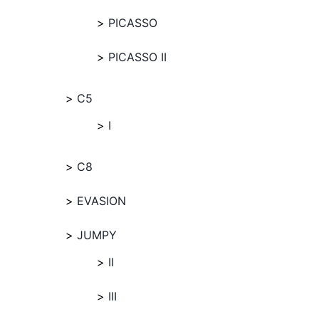
PICASSO
PICASSO II
C5
I
C8
EVASION
JUMPY
II
III