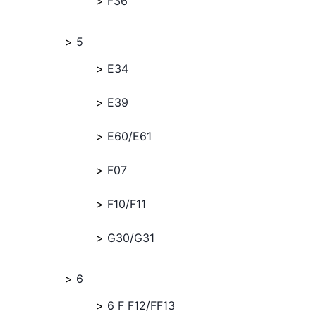
F36
5
E34
E39
E60/E61
F07
F10/F11
G30/G31
6
6 F F12/FF13