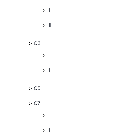
II
III
Q3
I
II
Q5
Q7
I
II