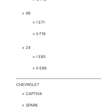
X6
I E71
II F16
Z4
I E85
II E89
CHEVROLET
CAPTIVA
SPARK