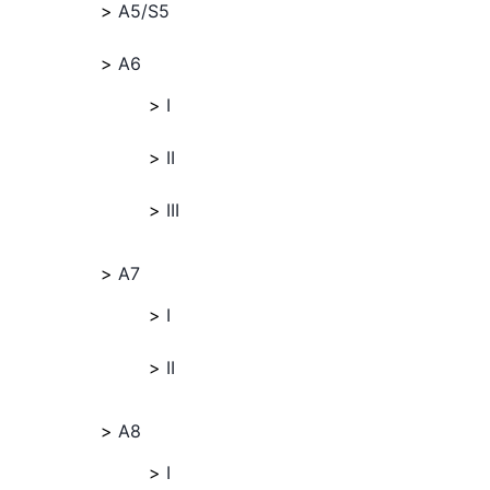
A5/S5
A6
I
II
III
A7
I
II
A8
I