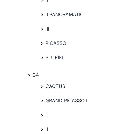
II
II PANORAMATIC
III
PICASSO
PLURIEL
C4
CACTUS
GRAND PICASSO II
I
II