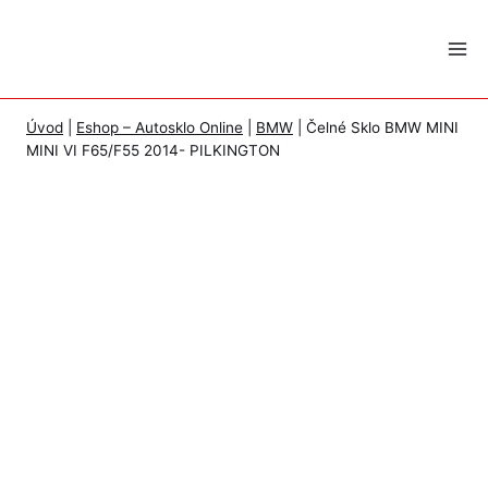
Skip
to
content
Úvod
|
Eshop – Autosklo Online
|
BMW
|
Čelné Sklo BMW MINI
MINI VI F65/F55 2014- PILKINGTON