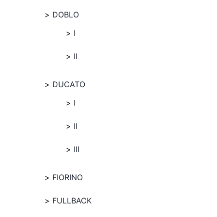
DOBLO
I
II
DUCATO
I
II
III
FIORINO
FULLBACK