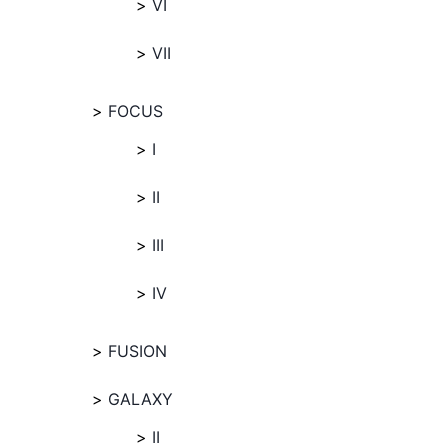
VI
VII
FOCUS
I
II
III
IV
FUSION
GALAXY
II