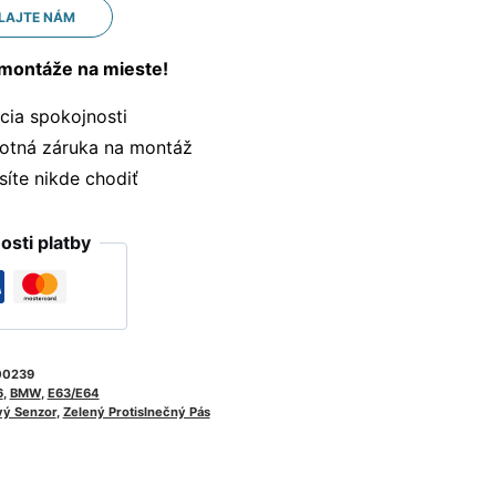
LAJTE NÁM
montáže na mieste!
ia spokojnosti
otná záruka na montáž
te nikde chodiť
sti platby
00239
6
,
BMW
,
E63/E64
ý Senzor
,
Zelený Protislnečný Pás