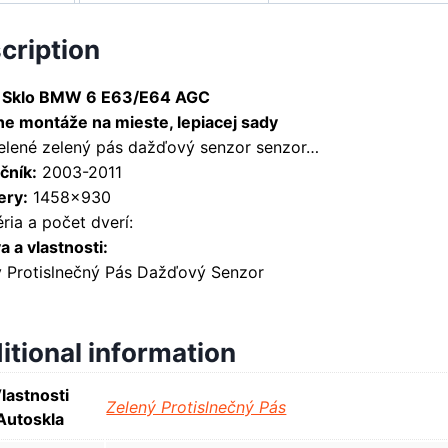
cription
 Sklo BMW 6 E63/E64 AGC
ne montáže na mieste, lepiacej sady
zelené zelený pás dažďový senzor senzor…
čník:
2003-2011
ry:
1458×930
ria a počet dverí:
 a vlastnosti:
ý Protislnečný Pás Dažďový Senzor
itional information
lastnosti
Zelený Protislnečný Pás
Autoskla