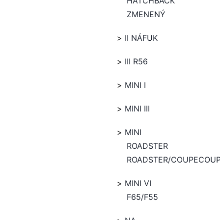
HATCHBACK
ZMENENÝ
II NÁFUK
III R56
MINI I
MINI III
MINI
ROADSTER
ROADSTER/COUPECOU
MINI VI
F65/F55