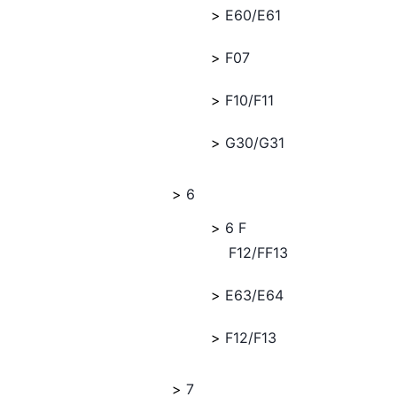
E60/E61
F07
F10/F11
G30/G31
6
6 F
F12/FF13
E63/E64
F12/F13
7