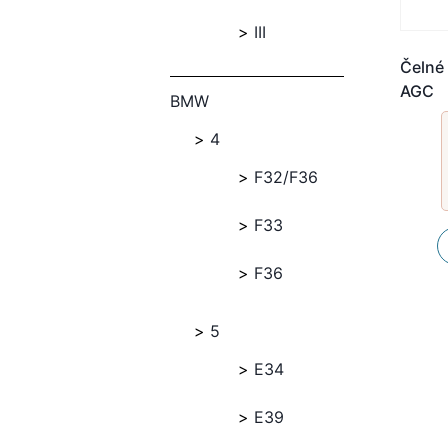
III
Čelné 
AGC
BMW
4
F32/F36
F33
F36
5
E34
E39