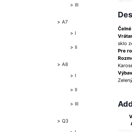
III
Des
A7
Čelné
I
Vráta
sklo 
II
Pre ro
Rozme
A8
Karosé
Výbava
I
Zelen
II
Add
III
V
Q3