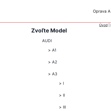
Skip
to
Oprava A
content
Úvod
|
Zvoľte Model
AUDI
A1
A2
A3
I
II
III