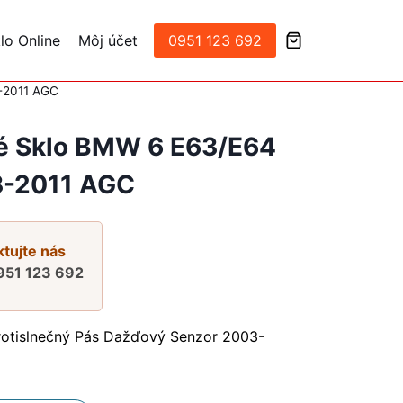
lo Online
Môj účet
0951 123 692
-2011 AGC
é Sklo BMW 6 E63/E64
-2011 AGC
tujte nás
951 123 692
rotislnečný Pás Dažďový Senzor 2003-