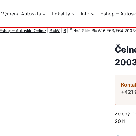
 Výmena Autoskla
Lokality
Info
Eshop – Autosk
Eshop – Autosklo Online
|
BMW
|
6
|
Čelné Sklo BMW 6 E63/E64 2003
Čeln
2003
Kontak
+421 
Zelený P
2011