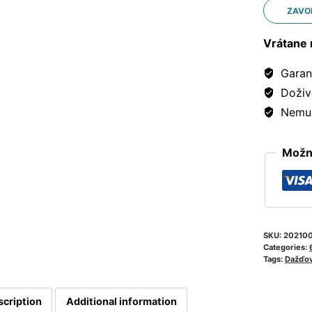
ZAVO
Vrátane 
Garanc
Doživ
Nemusí
Možno
SKU:
20210
Categories:
Tags:
Dažďov
scription
Additional information