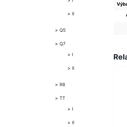
I
Výba
II
Q5
Q7
I
Rel
II
R8
TT
I
II