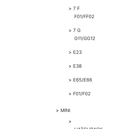
7 F
F01/FF02
7 G
G11/GG12
E23
E38
E65/E66
F01/F02
MINI