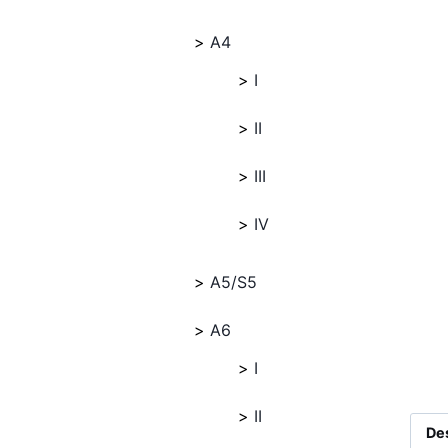
A4
I
II
III
IV
A5/S5
A6
I
II
De