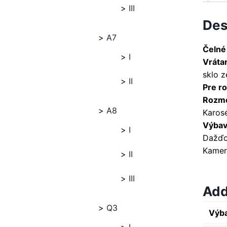
III
Des
A7
Čelné
I
Vráta
sklo 
II
Pre ro
Rozme
A8
Karosé
Výbava
I
Dažďo
Kamer
II
III
Add
Q3
Výba