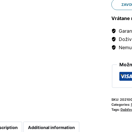
ZAVO
Vrátane 
Garanc
Doživ
Nemusí
Možno
SKU:
20210
Categories:
Tags:
Dažďov
scription
Additional information