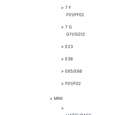
7 F
F01/FF02
7 G
G11/GG12
E23
E38
E65/E66
F01/F02
MINI