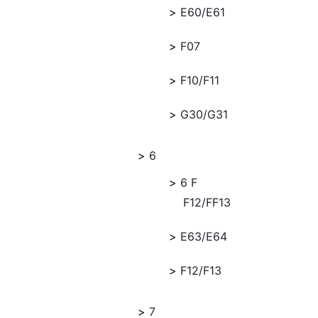
E60/E61
F07
F10/F11
G30/G31
6
6 F
F12/FF13
E63/E64
F12/F13
7