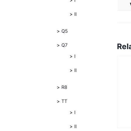
I
II
Q5
Rel
Q7
I
II
R8
TT
I
II