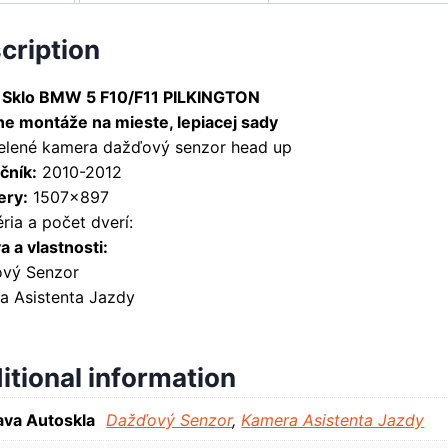
cription
 Sklo BMW 5 F10/F11 PILKINGTON
ne montáže na mieste, lepiacej sady
zelené kamera dažďový senzor head up
čník:
2010-2012
ry:
1507×897
ria a počet dverí:
 a vlastnosti:
vý Senzor
a Asistenta Jazdy
itional information
va Autoskla
Dažďový Senzor
,
Kamera Asistenta Jazdy