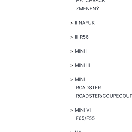
HATCHBACK
ZMENENÝ
II NÁFUK
III R56
MINI I
MINI III
MINI
ROADSTER
ROADSTER/COUPECOU
MINI VI
F65/F55