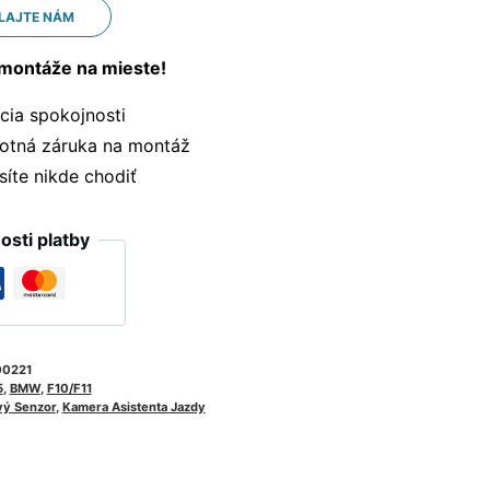
LAJTE NÁM
montáže na mieste!
ia spokojnosti
otná záruka na montáž
te nikde chodiť
sti platby
00221
5
,
BMW
,
F10/F11
ý Senzor
,
Kamera Asistenta Jazdy