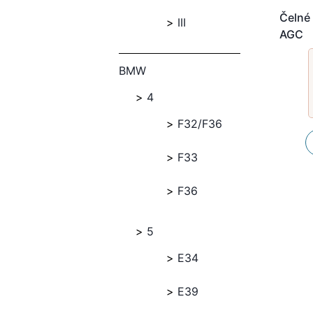
Čelné 
III
AGC
BMW
4
F32/F36
F33
F36
5
E34
E39