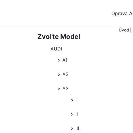
Skip
to
Oprava A
content
Úvod
|
Zvoľte Model
AUDI
A1
A2
A3
I
II
III