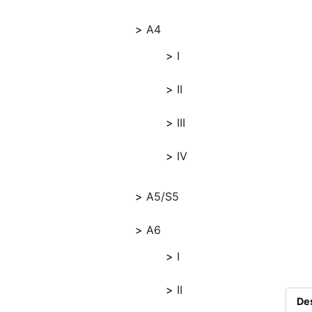
A4
I
II
III
IV
A5/S5
A6
I
II
De