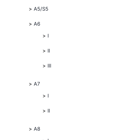
A5/S5
A6
I
II
III
A7
I
II
A8