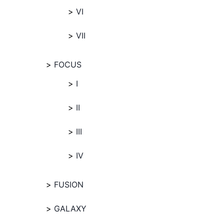
VI
VII
FOCUS
I
II
III
IV
FUSION
GALAXY