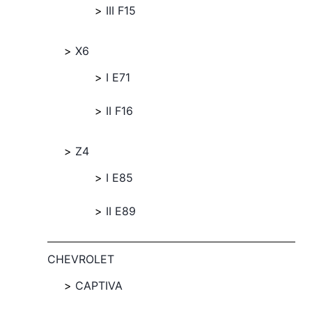
III F15
X6
I E71
II F16
Z4
I E85
II E89
CHEVROLET
CAPTIVA