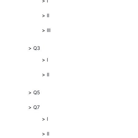
I
II
III
Q3
I
II
Q5
Q7
I
II