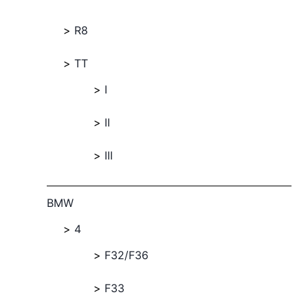
R8
TT
I
II
III
BMW
4
F32/F36
F33