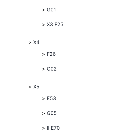
G01
X3 F25
X4
F26
G02
X5
E53
G05
II E70