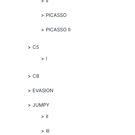
II
PICASSO
PICASSO II
C5
I
C8
EVASION
JUMPY
II
III