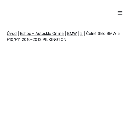
Skip
to
content
Úvod
|
Eshop – Autosklo Online
|
BMW
|
5
|
Čelné Sklo BMW 5
F10/F11 2010-2012 PILKINGTON