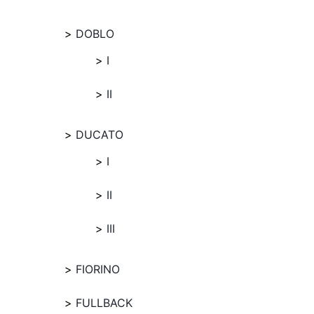
DOBLO
I
II
DUCATO
I
II
III
FIORINO
FULLBACK