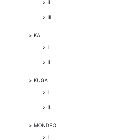
II
III
KA
I
II
KUGA
I
II
MONDEO
I