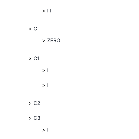
III
C
ZERO
C1
I
II
C2
C3
I