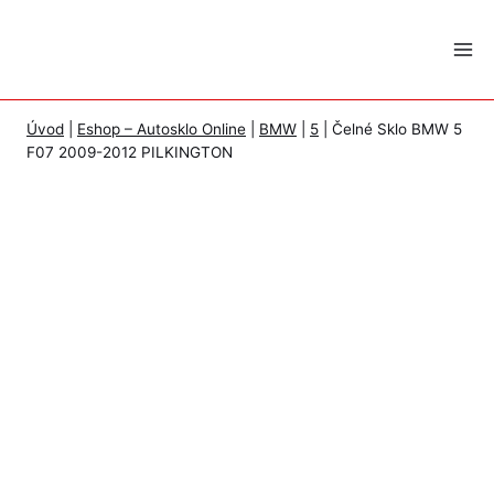
Skip
to
content
Úvod
|
Eshop – Autosklo Online
|
BMW
|
5
|
Čelné Sklo BMW 5
F07 2009-2012 PILKINGTON