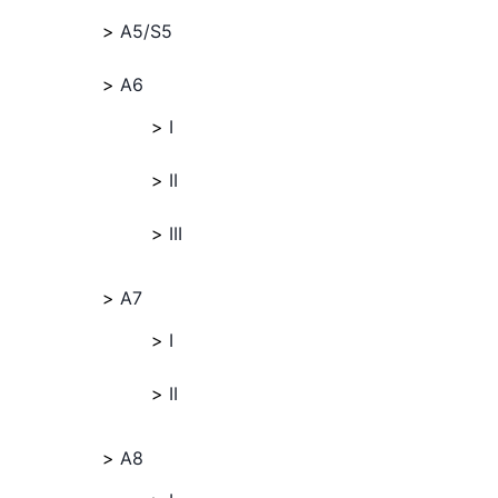
A5/S5
A6
I
II
III
A7
I
II
A8