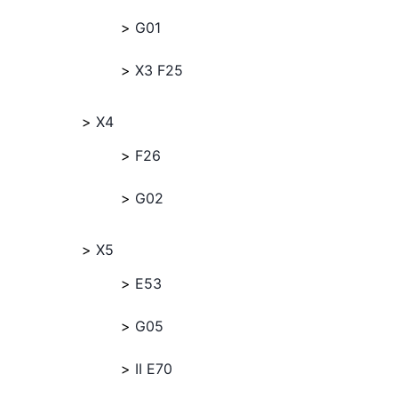
G01
X3 F25
X4
F26
G02
X5
E53
G05
II E70