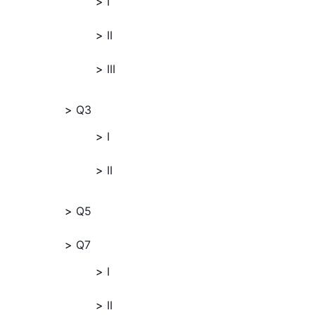
I
II
III
Q3
I
II
Q5
Q7
I
II