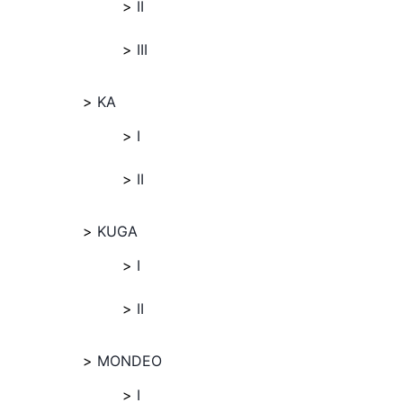
II
III
KA
I
II
KUGA
I
II
MONDEO
I