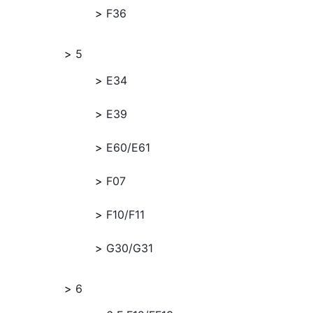
F36
5
E34
E39
E60/E61
F07
F10/F11
G30/G31
6