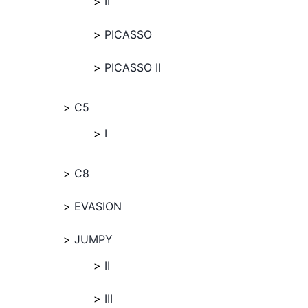
II
PICASSO
PICASSO II
C5
I
C8
EVASION
JUMPY
II
III