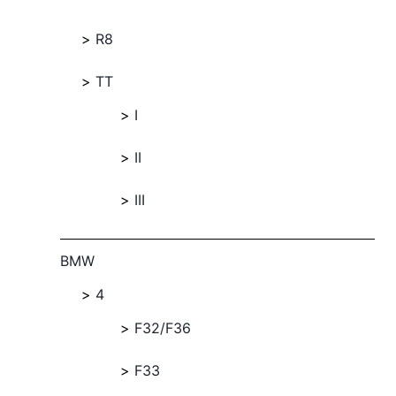
R8
TT
I
II
III
BMW
4
F32/F36
F33