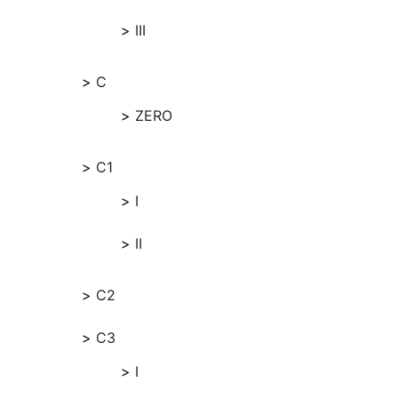
III
C
ZERO
C1
I
II
C2
C3
I