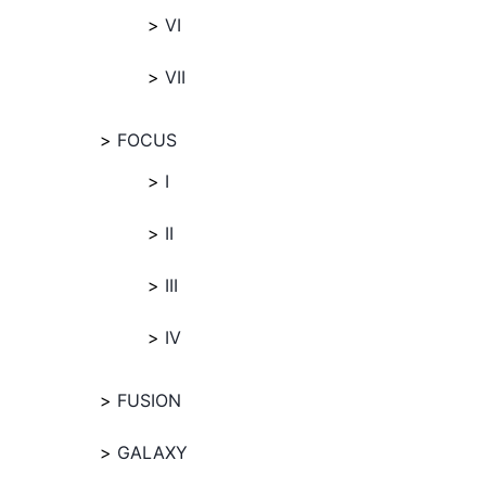
VI
VII
FOCUS
I
II
III
IV
FUSION
GALAXY