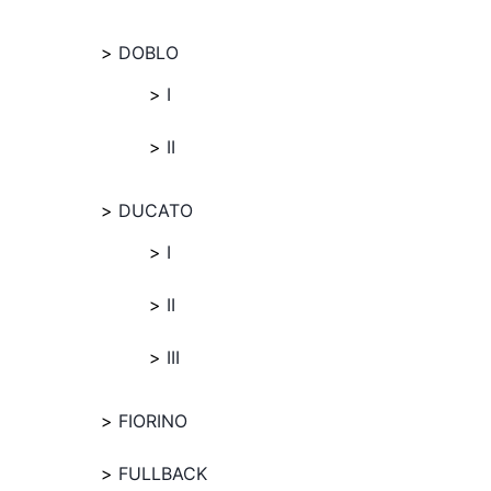
DOBLO
I
II
DUCATO
I
II
III
FIORINO
FULLBACK