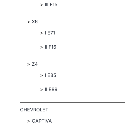
III F15
X6
I E71
II F16
Z4
I E85
II E89
CHEVROLET
CAPTIVA