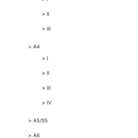
II
III
A4
I
II
III
IV
A5/S5
A6