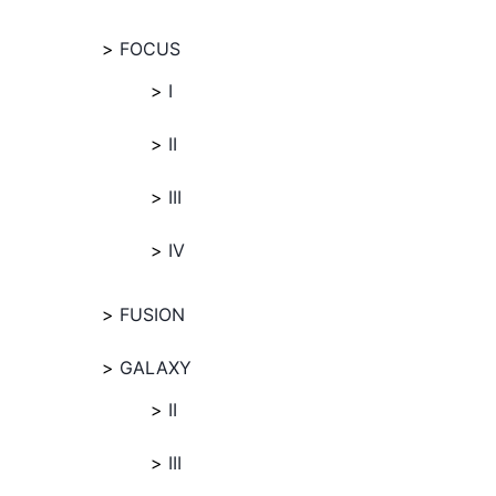
FOCUS
I
II
III
IV
FUSION
GALAXY
II
III