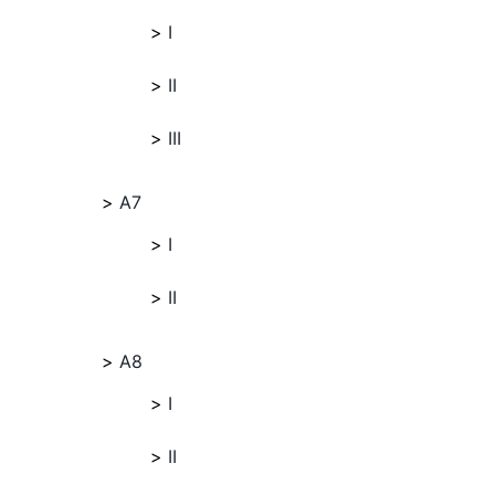
I
II
III
A7
I
II
A8
I
II