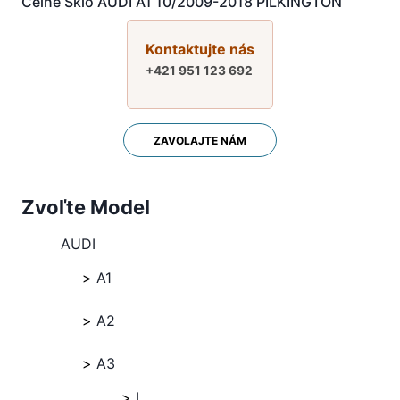
Čelné Sklo AUDI A1 10/2009-2018 PILKINGTON
Kontaktujte nás
+421 951 123 692
ZAVOLAJTE NÁM
Zvoľte Model
AUDI
A1
A2
A3
I