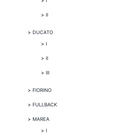
I
II
DUCATO
I
II
III
FIORINO
FULLBACK
MAREA
I