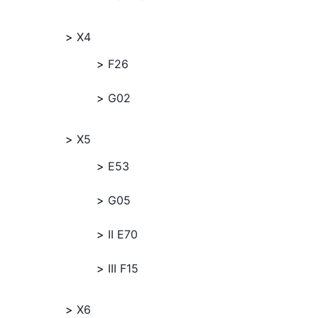
X4
F26
G02
X5
E53
G05
II E70
III F15
X6