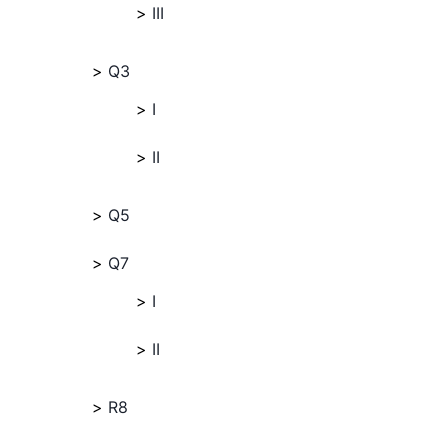
III
Q3
I
II
Q5
Q7
I
II
R8