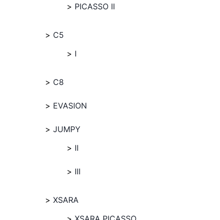
PICASSO II
C5
I
C8
EVASION
JUMPY
II
III
XSARA
XSARA PICASSO