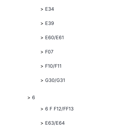
E34
E39
E60/E61
F07
F10/F11
G30/G31
6
6 F F12/FF13
E63/E64