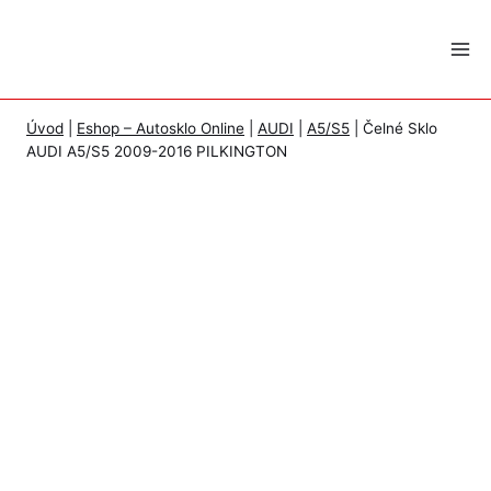
Skip
to
content
Úvod
|
Eshop – Autosklo Online
|
AUDI
|
A5/S5
|
Čelné Sklo
AUDI A5/S5 2009-2016 PILKINGTON