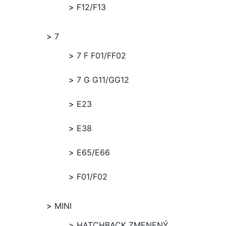
F12/F13
7
7 F F01/FF02
7 G G11/GG12
E23
E38
E65/E66
F01/F02
MINI
HATCHBACK ZMENENÝ