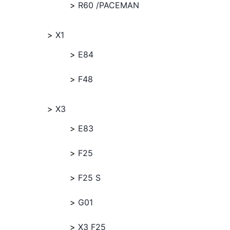
R60 /PACEMAN
X1
E84
F48
X3
E83
F25
F25 S
G01
X3 F25