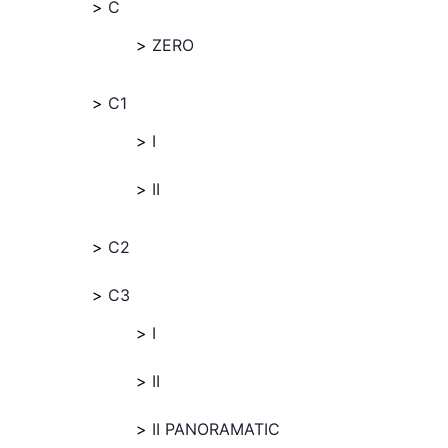
C
ZERO
C1
I
II
C2
C3
I
II
II PANORAMATIC