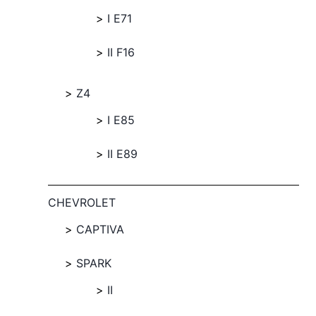
I E71
II F16
Z4
I E85
II E89
CHEVROLET
CAPTIVA
SPARK
II